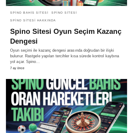
SPINO BAHIS SITESI
SPINO SITESI
SPINO SITESI HAKKINDA
Spino Sitesi Oyun Seçim Kazanç
Dengesi
Oyun seçimi ile kazanç dengesi arasında doğrudan bir ilişki
bulunur. Rastgele yapılan tercihler kısa sürede kontrol kaybına
yol açar. Spino…
7 ay önce