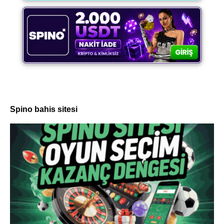
Spino bahis sitesi