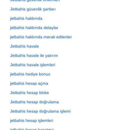
Jetbahis güvenlik şartları
jetbahis hakkında
jetbahis hakkında detaylar
jetbahis hakkında merak edilenler
Jetbahis havale
Jetbahis havale ile yatırım
Jetbahis havale işlemleri
jetbahis hediye bonus
jetbahis hesap açma
Jetbahis hesap bloke
Jetbahis hesap doğrulama
Jetbahis hesap doğrulama işlemi
jetbahis hesap işlemleri
jetbahis hesap kapatma