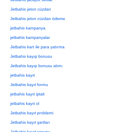
Jetbahis jeton cüzdan
Jetbahis jeton cüzdan ödeme
jetbahis kampanya
jetbahis kampanyalar
Jetbahis kart ile para yatırma
Jetbahis kayıp bonusu
Jetbahis kayıp bonusu alımı
jetbahis kayıt
Jetbahis kayıt formu
jetbahis kayıt iptali
jetbahis kayıt ol
Jetbahis kayıt problemi
Jetbahis kayıt şartları
Jetbahis kayıt sorunu