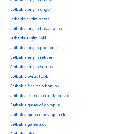
Jetbahis erişim engeli
jetbahis erişim hatası
Jetbahis erişim hatası alma
jetbahis erişim linki
Jetbahis erişim problemi
Jetbahis erişim rehberi
Jetbahis erişim sorunu
Jetbahis evrak talebi
Jetbahis free spin bonusu
Jetbahis free spin slot bonusları
Jetbahis gates of olympus
Jetbahis gates of olympus slot
Jetbahis gates slot
Jetbahis giriş