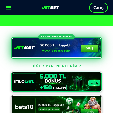
Giriş
Anasayfa
Jetbahis Giriş
Jetbahis Canlı Maç
Mobil Uygu
EN ÇOK TERCİH EDİLEN
DİĞER PARTNERLERİMİZ