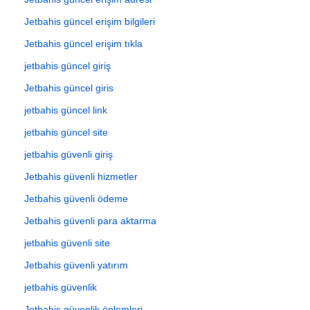
Jetbahis güncel erişim bilgileri
Jetbahis güncel erişim tıkla
jetbahis güncel giriş
Jetbahis güncel giris
jetbahis güncel link
jetbahis güncel site
jetbahis güvenli giriş
Jetbahis güvenli hizmetler
Jetbahis güvenli ödeme
Jetbahis güvenli para aktarma
jetbahis güvenli site
Jetbahis güvenli yatırım
jetbahis güvenlik
Jetbahis güvenlik önlemleri