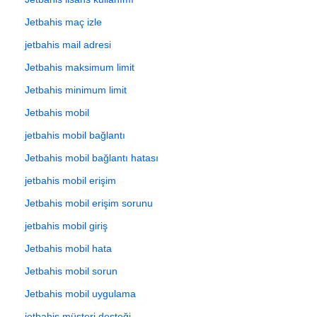
Jetbahis maç izle
jetbahis mail adresi
Jetbahis maksimum limit
Jetbahis minimum limit
Jetbahis mobil
jetbahis mobil bağlantı
Jetbahis mobil bağlantı hatası
jetbahis mobil erişim
Jetbahis mobil erişim sorunu
jetbahis mobil giriş
Jetbahis mobil hata
Jetbahis mobil sorun
Jetbahis mobil uygulama
jetbahis müşteri desteği