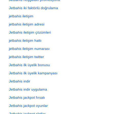
Jetbahis iki faktörlü doğrulama
jetbahis iletişim
jetbahis iletişim adresi
Jetbahis iletişim çözümleri
jetbahis iletişim hattı
jetbahis iletişim numarası
jetbahis iletişim twitter
Jetbahis ilk üyelik bonusu
Jetbahis ilk üyelik kampanyası
Jetbahis indir
Jetbahis indir uygulama
Jetbahis jackpot fırsatı
Jetbahis jackpot oyunlar
Jetbahis jackpot slotlar