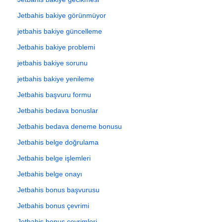
Jetbahis bakiye görünmüyor
jetbahis bakiye güncelleme
Jetbahis bakiye problemi
jetbahis bakiye sorunu
jetbahis bakiye yenileme
Jetbahis başvuru formu
Jetbahis bedava bonuslar
Jetbahis bedava deneme bonusu
Jetbahis belge doğrulama
Jetbahis belge işlemleri
Jetbahis belge onayı
Jetbahis bonus başvurusu
Jetbahis bonus çevrimi
Jetbahis bonus çevrimleri