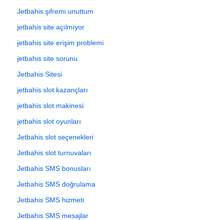
Jetbahis şifremi unuttum
jetbahis site açılmıyor
jetbahis site erişim problemi
jetbahis site sorunu
Jetbahis Sitesi
jetbahis slot kazançları
jetbahis slot makinesi
jetbahis slot oyunları
Jetbahis slot seçenekleri
Jetbahis slot turnuvaları
Jetbahis SMS bonusları
Jetbahis SMS doğrulama
Jetbahis SMS hizmeti
Jetbahis SMS mesajlar