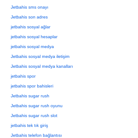
Jetbahis sms onayı
Jetbahis son adres
jetbahis sosyal ağlar
jetbahis sosyal hesaplar
jetbahis sosyal medya
Jetbahis sosyal medya iletişim
Jetbahis sosyal medya kanalları
jetbahis spor
jetbahis spor bahisleri
Jetbahis sugar rush
Jetbahis sugar rush oyunu
Jetbahis sugar rush slot
jetbahis tek tık giriş
Jetbahis telefon bağlantısı