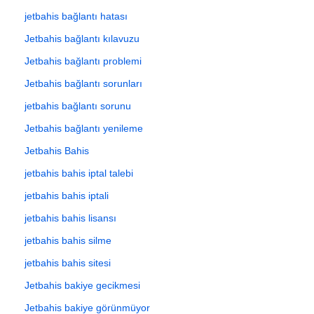
jetbahis bağlantı hatası
Jetbahis bağlantı kılavuzu
Jetbahis bağlantı problemi
Jetbahis bağlantı sorunları
jetbahis bağlantı sorunu
Jetbahis bağlantı yenileme
Jetbahis Bahis
jetbahis bahis iptal talebi
jetbahis bahis iptali
jetbahis bahis lisansı
jetbahis bahis silme
jetbahis bahis sitesi
Jetbahis bakiye gecikmesi
Jetbahis bakiye görünmüyor