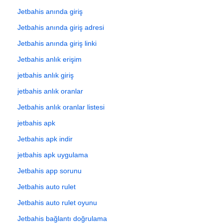
Jetbahis anında giriş
Jetbahis anında giriş adresi
Jetbahis anında giriş linki
Jetbahis anlık erişim
jetbahis anlık giriş
jetbahis anlık oranlar
Jetbahis anlık oranlar listesi
jetbahis apk
Jetbahis apk indir
jetbahis apk uygulama
Jetbahis app sorunu
Jetbahis auto rulet
Jetbahis auto rulet oyunu
Jetbahis bağlantı doğrulama