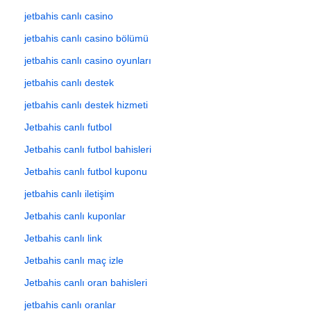
jetbahis canlı casino
jetbahis canlı casino bölümü
jetbahis canlı casino oyunları
jetbahis canlı destek
jetbahis canlı destek hizmeti
Jetbahis canlı futbol
Jetbahis canlı futbol bahisleri
Jetbahis canlı futbol kuponu
jetbahis canlı iletişim
Jetbahis canlı kuponlar
Jetbahis canlı link
Jetbahis canlı maç izle
Jetbahis canlı oran bahisleri
jetbahis canlı oranlar