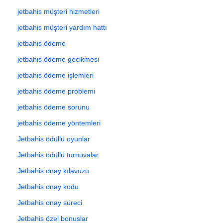
jetbahis müşteri hizmetleri
jetbahis müşteri yardım hattı
jetbahis ödeme
jetbahis ödeme gecikmesi
jetbahis ödeme işlemleri
jetbahis ödeme problemi
jetbahis ödeme sorunu
jetbahis ödeme yöntemleri
Jetbahis ödüllü oyunlar
Jetbahis ödüllü turnuvalar
Jetbahis onay kılavuzu
Jetbahis onay kodu
Jetbahis onay süreci
Jetbahis özel bonuslar