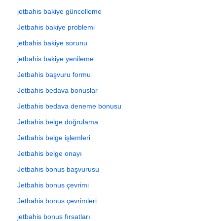
jetbahis bakiye güncelleme
Jetbahis bakiye problemi
jetbahis bakiye sorunu
jetbahis bakiye yenileme
Jetbahis başvuru formu
Jetbahis bedava bonuslar
Jetbahis bedava deneme bonusu
Jetbahis belge doğrulama
Jetbahis belge işlemleri
Jetbahis belge onayı
Jetbahis bonus başvurusu
Jetbahis bonus çevrimi
Jetbahis bonus çevrimleri
jetbahis bonus fırsatları