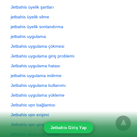
Jetbahis üyelik şartları
jetbahis üyelik silme
jetbahis üyelik sonlandırma
jetbahis uygulama
Jetbahis uygulama çökmesi
Jetbahis uygulama giriş problemi
Jetbahis uygulama hatası
jetbahis uygulama indirme
Jetbahis uygulama kullanımı
Jetbahis uygulama yükleme
Jetbahis vpn bağlantısı
Jetbahis vpn erişimi
Jetbahis vpn giriş rehberi
Jetbahis Giriş Yap
jetbahis whatsapp destek