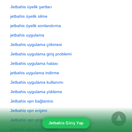
Jetbahis üyelik şartları
jetbahis üyelik silme
jetbahis üyelik sonlandırma
jetbahis uygulama
Jetbahis uygulama çökmesi
Jetbahis uygulama giriş problemi
Jetbahis uygulama hatası
jetbahis uygulama indirme
Jetbahis uygulama kullanımı
Jetbahis uygulama yükleme
Jetbahis vpn bağlantısı
Jetbahis vpn erişimi
Jetbahis vpn giriş rehberi
Jetbahis Giriş Yap
jetbahis whatsapp destek