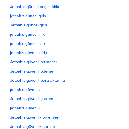
Jetbahis güncel erişim tıkla
jetbahis güncel giriş
Jetbahis güncel giris
jetbahis güncel link
jetbahis güncel site
jetbahis güvenli giriş
Jetbahis güvenli hizmetler
Jetbahis güvenli ödeme
Jetbahis güvenli para aktarma
jetbahis güvenli site
Jetbahis güvenli yatırım
jetbahis güvenlik
Jetbahis güvenlik önlemleri
Jetbahis güvenlik şartları