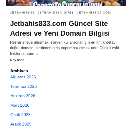
JETBAHIS833
JETBAHIS833 GIRIŞ
JETBAHIS833.COM
Jetbahis833.com Güncel Site
Adresi ve Yeni Domain Bilgisi
Resmi siteye ulaşmak isteyen kullanıcılar için en kritik detay
doğru domain üzerinden giriş yapılması olmaktadır. Çünkü eski
linkler bir süre…
6 ay önce
Archives
Ağustos 2026
Temmuz 2026
Haziran 2026
Mart 2026
Ocak 2026
Aralık 2025