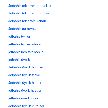
Jetbahis telegram bonusları
Jetbahis telegram fırsatları
Jetbahis telegram kanalı
Jetbahis turnuvalar
jetbahis twitter
jetbahis twitter adresi
jetbahis ücretsiz bonus
jetbahis üyelik
Jetbahis üyelik bonusu
Jetbahis üyelik formu
Jetbahis üyelik hatası
jetbahis üyelik hesabı
jetbahis üyelik iptali
Jetbahis üyelik kuralları