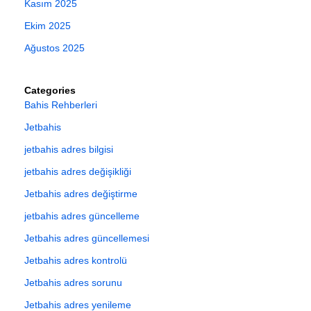
Kasım 2025
Ekim 2025
Ağustos 2025
Categories
Bahis Rehberleri
Jetbahis
jetbahis adres bilgisi
jetbahis adres değişikliği
Jetbahis adres değiştirme
jetbahis adres güncelleme
Jetbahis adres güncellemesi
Jetbahis adres kontrolü
Jetbahis adres sorunu
Jetbahis adres yenileme