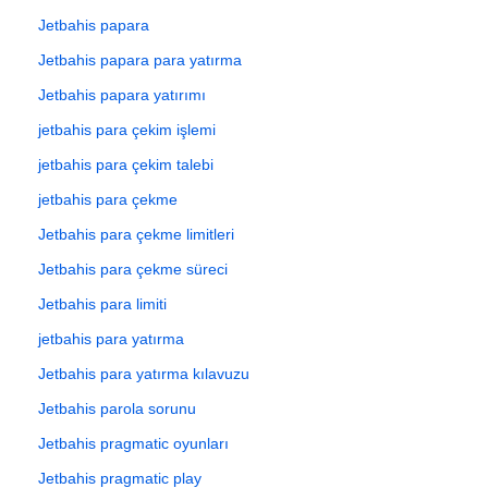
Jetbahis papara
Jetbahis papara para yatırma
Jetbahis papara yatırımı
jetbahis para çekim işlemi
jetbahis para çekim talebi
jetbahis para çekme
Jetbahis para çekme limitleri
Jetbahis para çekme süreci
Jetbahis para limiti
jetbahis para yatırma
Jetbahis para yatırma kılavuzu
Jetbahis parola sorunu
Jetbahis pragmatic oyunları
Jetbahis pragmatic play