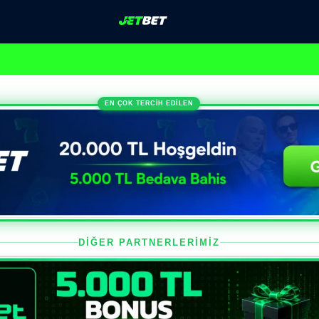
 Giriş
Jetbahis Canlı Maç
Mobil Uygulama
Jetbahis indir
EN ÇOK TERCİH EDİLEN
DİĞER PARTNERLERİMİZ