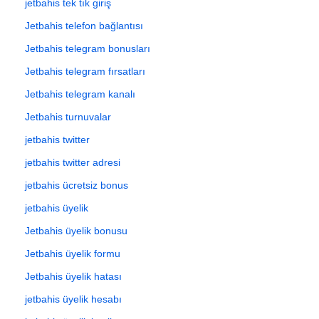
jetbahis tek tık giriş
Jetbahis telefon bağlantısı
Jetbahis telegram bonusları
Jetbahis telegram fırsatları
Jetbahis telegram kanalı
Jetbahis turnuvalar
jetbahis twitter
jetbahis twitter adresi
jetbahis ücretsiz bonus
jetbahis üyelik
Jetbahis üyelik bonusu
Jetbahis üyelik formu
Jetbahis üyelik hatası
jetbahis üyelik hesabı