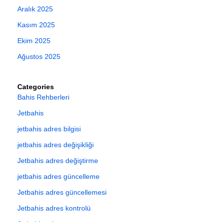
Aralık 2025
Kasım 2025
Ekim 2025
Ağustos 2025
Categories
Bahis Rehberleri
Jetbahis
jetbahis adres bilgisi
jetbahis adres değişikliği
Jetbahis adres değiştirme
jetbahis adres güncelleme
Jetbahis adres güncellemesi
Jetbahis adres kontrolü