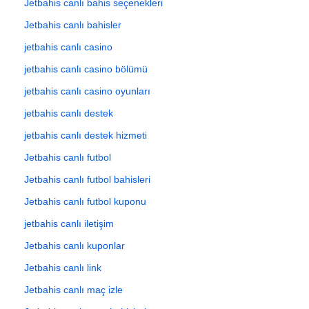
Jetbahis canlı bahis seçenekleri
Jetbahis canlı bahisler
jetbahis canlı casino
jetbahis canlı casino bölümü
jetbahis canlı casino oyunları
jetbahis canlı destek
jetbahis canlı destek hizmeti
Jetbahis canlı futbol
Jetbahis canlı futbol bahisleri
Jetbahis canlı futbol kuponu
jetbahis canlı iletişim
Jetbahis canlı kuponlar
Jetbahis canlı link
Jetbahis canlı maç izle