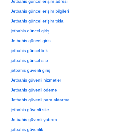
Jetbahis güncel erişim adresi
Jetbahis güncel erişim bilgileri
Jetbahis güncel erişim tıkla
jetbahis güncel giriş
Jetbahis güncel giris
jetbahis güncel link
jetbahis güncel site
jetbahis güvenli giriş
Jetbahis güvenli hizmetler
Jetbahis güvenli ödeme
Jetbahis güvenli para aktarma
jetbahis güvenli site
Jetbahis güvenli yatırım
jetbahis güvenlik