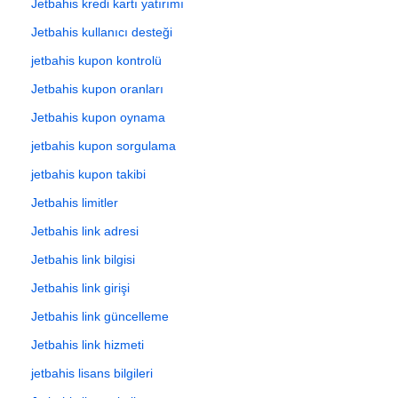
Jetbahis kredi kartı yatırımı
Jetbahis kullanıcı desteği
jetbahis kupon kontrolü
Jetbahis kupon oranları
Jetbahis kupon oynama
jetbahis kupon sorgulama
jetbahis kupon takibi
Jetbahis limitler
Jetbahis link adresi
Jetbahis link bilgisi
Jetbahis link girişi
Jetbahis link güncelleme
Jetbahis link hizmeti
jetbahis lisans bilgileri