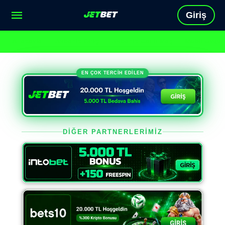
Giriş
Anasayfa
Jetbahis Giriş
Jetbahis Canlı Maç
Mobil Uygu
EN ÇOK TERCİH EDİLEN
DİĞER PARTNERLERİMİZ