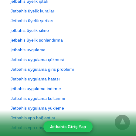
jetbahis üyelik iptali
Jetbahis üyelik kuralları
Jetbahis üyelik şartları
jetbahis üyelik silme
jetbahis üyelik sonlandırma
jetbahis uygulama
Jetbahis uygulama çökmesi
Jetbahis uygulama giriş problemi
Jetbahis uygulama hatası
jetbahis uygulama indirme
Jetbahis uygulama kullanımı
Jetbahis uygulama yükleme
Jetbahis vpn bağlantısı
Jetbahis Giriş Yap
Jetbahis vpn erişimi