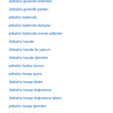
Jetbahis güvenlik önlemleri
Jetbahis güvenlik şartları
jetbahis hakkında
jetbahis hakkında detaylar
jetbahis hakkında merak edilenler
Jetbahis havale
Jetbahis havale ile yatırım
Jetbahis havale işlemleri
jetbahis hediye bonus
jetbahis hesap açma
Jetbahis hesap bloke
Jetbahis hesap doğrulama
Jetbahis hesap doğrulama işlemi
jetbahis hesap işlemleri