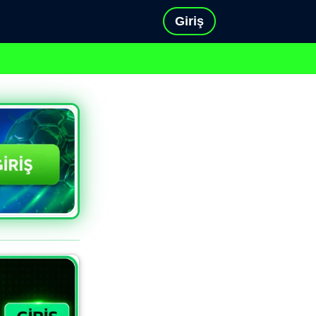
Giriş
Jetbahis hakkında