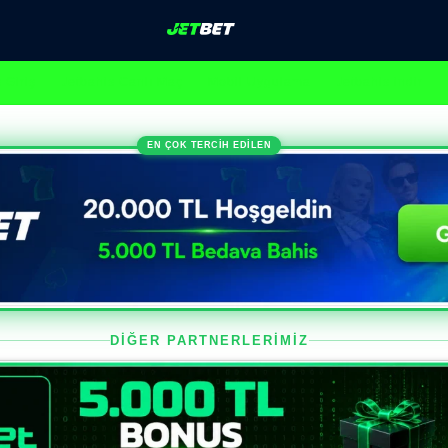
 Giriş
Jetbahis Canlı Maç
Mobil Uygulama
Jetbahis indir
EN ÇOK TERCİH EDİLEN
DİĞER PARTNERLERİMİZ