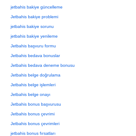
jetbahis bakiye güncelleme
Jetbahis bakiye problemi
jetbahis bakiye sorunu
jetbahis bakiye yenileme
Jetbahis başvuru formu
Jetbahis bedava bonuslar
Jetbahis bedava deneme bonusu
Jetbahis belge doğrulama
Jetbahis belge işlemleri
Jetbahis belge onayı
Jetbahis bonus başvurusu
Jetbahis bonus çevrimi
Jetbahis bonus çevrimleri
jetbahis bonus fırsatları