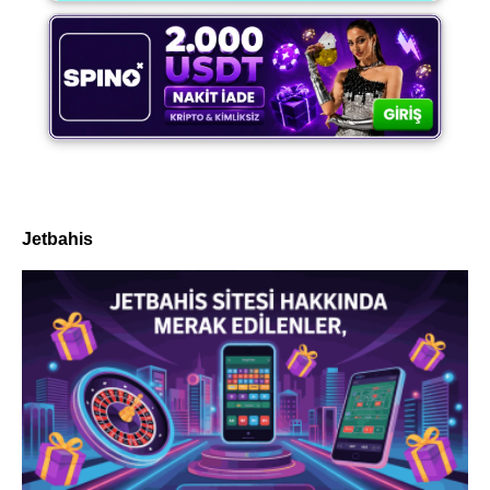
Jetbahis