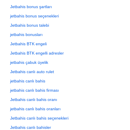
Jetbahis bonus şartları
jetbahis bonus seçenekleri
Jetbahis bonus talebi
jetbahis bonusları
Jetbahis BTK engeli
Jetbahis BTK engelli adresler
jetbahis çabuk üyelik
Jetbahis canlı auto rulet
jetbahis canlı bahis
jetbahis canlı bahis firması
Jetbahis canlı bahis oranı
jetbahis canlı bahis oranları
Jetbahis canlı bahis seçenekleri
Jetbahis canlı bahisler