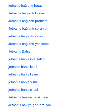
jetbahis bağlantı hatası
Jetbahis bağlantı kılavuzu
Jetbahis bağlantı problemi
Jetbahis bağlantı sorunları
jetbahis bağlantı sorunu
Jetbahis bağlantı yenileme
Jetbahis Bahis
jetbahis bahis iptal talebi
jetbahis bahis iptali
jetbahis bahis lisansı
jetbahis bahis silme
jetbahis bahis sitesi
Jetbahis bakiye gecikmesi
Jetbahis bakiye görünmüyor