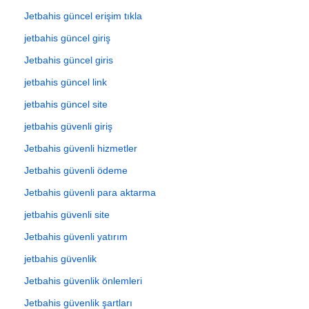
Jetbahis güncel erişim tıkla
jetbahis güncel giriş
Jetbahis güncel giris
jetbahis güncel link
jetbahis güncel site
jetbahis güvenli giriş
Jetbahis güvenli hizmetler
Jetbahis güvenli ödeme
Jetbahis güvenli para aktarma
jetbahis güvenli site
Jetbahis güvenli yatırım
jetbahis güvenlik
Jetbahis güvenlik önlemleri
Jetbahis güvenlik şartları