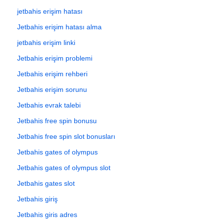
jetbahis erişim hatası
Jetbahis erişim hatası alma
jetbahis erişim linki
Jetbahis erişim problemi
Jetbahis erişim rehberi
Jetbahis erişim sorunu
Jetbahis evrak talebi
Jetbahis free spin bonusu
Jetbahis free spin slot bonusları
Jetbahis gates of olympus
Jetbahis gates of olympus slot
Jetbahis gates slot
Jetbahis giriş
Jetbahis giris adres