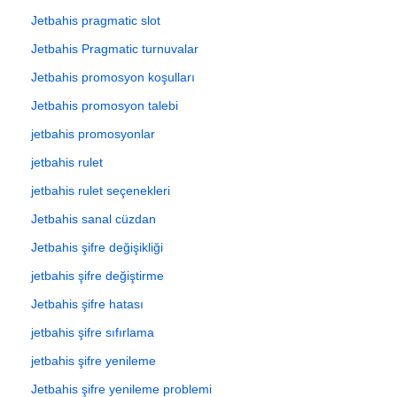
Jetbahis pragmatic slot
Jetbahis Pragmatic turnuvalar
Jetbahis promosyon koşulları
Jetbahis promosyon talebi
jetbahis promosyonlar
jetbahis rulet
jetbahis rulet seçenekleri
Jetbahis sanal cüzdan
Jetbahis şifre değişikliği
jetbahis şifre değiştirme
Jetbahis şifre hatası
jetbahis şifre sıfırlama
jetbahis şifre yenileme
Jetbahis şifre yenileme problemi