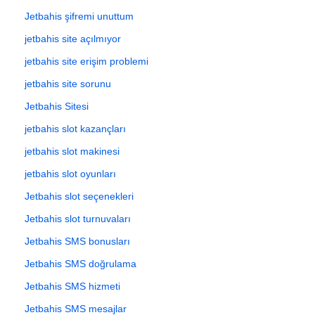
Jetbahis şifremi unuttum
jetbahis site açılmıyor
jetbahis site erişim problemi
jetbahis site sorunu
Jetbahis Sitesi
jetbahis slot kazançları
jetbahis slot makinesi
jetbahis slot oyunları
Jetbahis slot seçenekleri
Jetbahis slot turnuvaları
Jetbahis SMS bonusları
Jetbahis SMS doğrulama
Jetbahis SMS hizmeti
Jetbahis SMS mesajlar