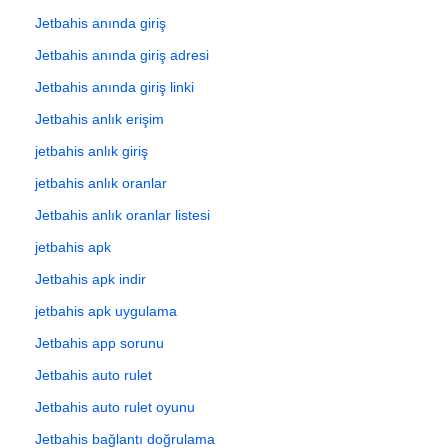
Jetbahis anında giriş
Jetbahis anında giriş adresi
Jetbahis anında giriş linki
Jetbahis anlık erişim
jetbahis anlık giriş
jetbahis anlık oranlar
Jetbahis anlık oranlar listesi
jetbahis apk
Jetbahis apk indir
jetbahis apk uygulama
Jetbahis app sorunu
Jetbahis auto rulet
Jetbahis auto rulet oyunu
Jetbahis bağlantı doğrulama