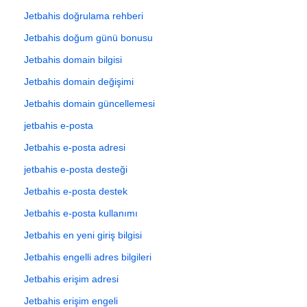
Jetbahis doğrulama rehberi
Jetbahis doğum günü bonusu
Jetbahis domain bilgisi
Jetbahis domain değişimi
Jetbahis domain güncellemesi
jetbahis e-posta
Jetbahis e-posta adresi
jetbahis e-posta desteği
Jetbahis e-posta destek
Jetbahis e-posta kullanımı
Jetbahis en yeni giriş bilgisi
Jetbahis engelli adres bilgileri
Jetbahis erişim adresi
Jetbahis erişim engeli