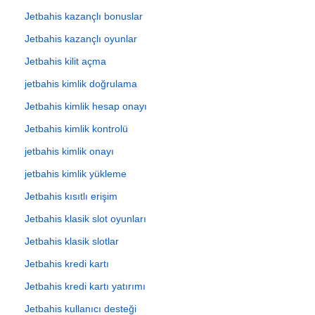
Jetbahis kazançlı bonuslar
Jetbahis kazançlı oyunlar
Jetbahis kilit açma
jetbahis kimlik doğrulama
Jetbahis kimlik hesap onayı
Jetbahis kimlik kontrolü
jetbahis kimlik onayı
jetbahis kimlik yükleme
Jetbahis kısıtlı erişim
Jetbahis klasik slot oyunları
Jetbahis klasik slotlar
Jetbahis kredi kartı
Jetbahis kredi kartı yatırımı
Jetbahis kullanıcı desteği