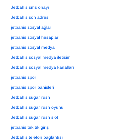
Jetbahis sms onayı
Jetbahis son adres
jetbahis sosyal ağlar
jetbahis sosyal hesaplar
jetbahis sosyal medya
Jetbahis sosyal medya iletişim
Jetbahis sosyal medya kanalları
jetbahis spor
jetbahis spor bahisleri
Jetbahis sugar rush
Jetbahis sugar rush oyunu
Jetbahis sugar rush slot
jetbahis tek tık giriş
Jetbahis telefon bağlantısı