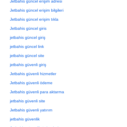
Jetbahis güncel erişim adresi
Jetbahis güncel erişim bilgileri
Jetbahis güncel erişim tıkla
Jetbahis güncel giris
jetbahis güncel giriş
jetbahis güncel link
jetbahis güncel site
jetbahis güvenli giriş
Jetbahis güvenli hizmetler
Jetbahis güvenli ödeme
Jetbahis güvenli para aktarma
jetbahis güvenli site
Jetbahis güvenli yatırım
jetbahis güvenlik