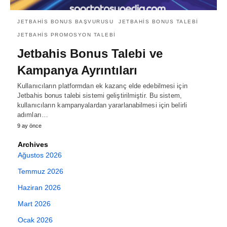
JETBAHIS BONUS BAŞVURUSU
JETBAHIS BONUS TALEBI
JETBAHIS PROMOSYON TALEBI
Jetbahis Bonus Talebi ve
Kampanya Ayrıntıları
Kullanıcıların platformdan ek kazanç elde edebilmesi için
Jetbahis bonus talebi sistemi geliştirilmiştir. Bu sistem,
kullanıcıların kampanyalardan yararlanabilmesi için belirli
adımları…
9 ay önce
Archives
Ağustos 2026
Temmuz 2026
Haziran 2026
Mart 2026
Ocak 2026