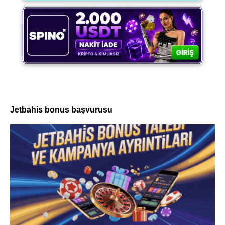
Jetbahis bonus başvurusu