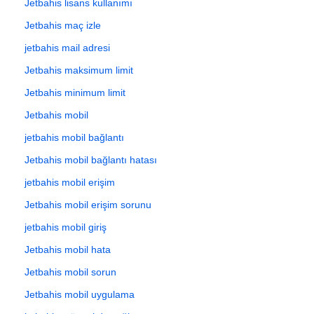
Jetbahis lisans kullanımı
Jetbahis maç izle
jetbahis mail adresi
Jetbahis maksimum limit
Jetbahis minimum limit
Jetbahis mobil
jetbahis mobil bağlantı
Jetbahis mobil bağlantı hatası
jetbahis mobil erişim
Jetbahis mobil erişim sorunu
jetbahis mobil giriş
Jetbahis mobil hata
Jetbahis mobil sorun
Jetbahis mobil uygulama