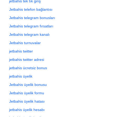
jetbahis tek tık giriş
Jetbahis telefon bağlantısı
Jetbahis telegram bonusları
Jetbahis telegram fırsatları
Jetbahis telegram kanalı
Jetbahis turnuvalar
jetbahis twitter
jetbahis twitter adresi
jetbahis ücretsiz bonus
jetbahis üyelik
Jetbahis üyelik bonusu
Jetbahis üyelik formu
Jetbahis üyelik hatası
jetbahis üyelik hesabı