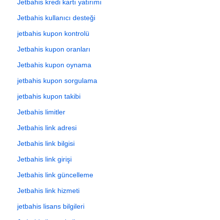
Jetbahis kredi kartı yatırımı
Jetbahis kullanıcı desteği
jetbahis kupon kontrolü
Jetbahis kupon oranları
Jetbahis kupon oynama
jetbahis kupon sorgulama
jetbahis kupon takibi
Jetbahis limitler
Jetbahis link adresi
Jetbahis link bilgisi
Jetbahis link girişi
Jetbahis link güncelleme
Jetbahis link hizmeti
jetbahis lisans bilgileri