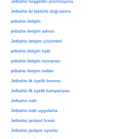
Jetbahis hoşgeldin promosyonu
Jetbahis iki faktörlü doğrulama
jetbahis iletişim
jetbahis iletişim adresi
Jetbahis iletişim çözümleri
jetbahis iletişim hattı
jetbahis iletişim numarası
jetbahis iletişim twitter
Jetbahis ilk üyelik bonusu
Jetbahis ilk üyelik kampanyası
Jetbahis indir
Jetbahis indir uygulama
Jetbahis jackpot fırsatı
Jetbahis jackpot oyunlar