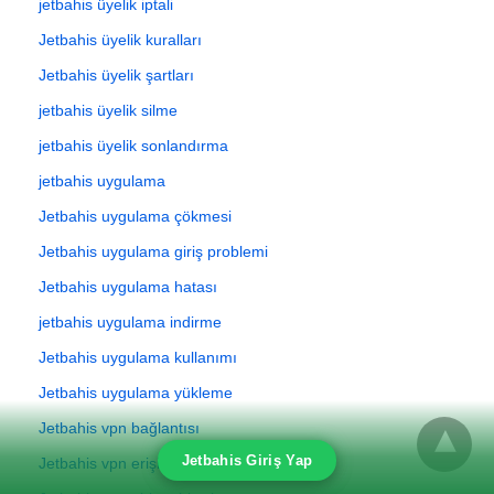
jetbahis üyelik iptali
Jetbahis üyelik kuralları
Jetbahis üyelik şartları
jetbahis üyelik silme
jetbahis üyelik sonlandırma
jetbahis uygulama
Jetbahis uygulama çökmesi
Jetbahis uygulama giriş problemi
Jetbahis uygulama hatası
jetbahis uygulama indirme
Jetbahis uygulama kullanımı
Jetbahis uygulama yükleme
Jetbahis vpn bağlantısı
Jetbahis Giriş Yap
Jetbahis vpn erişimi