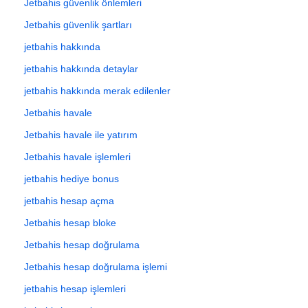
Jetbahis güvenlik önlemleri
Jetbahis güvenlik şartları
jetbahis hakkında
jetbahis hakkında detaylar
jetbahis hakkında merak edilenler
Jetbahis havale
Jetbahis havale ile yatırım
Jetbahis havale işlemleri
jetbahis hediye bonus
jetbahis hesap açma
Jetbahis hesap bloke
Jetbahis hesap doğrulama
Jetbahis hesap doğrulama işlemi
jetbahis hesap işlemleri