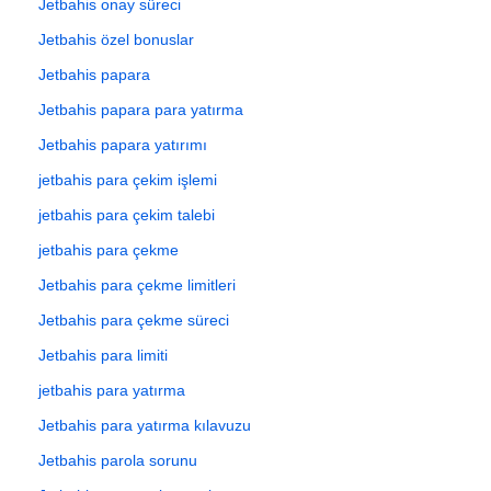
Jetbahis onay süreci
Jetbahis özel bonuslar
Jetbahis papara
Jetbahis papara para yatırma
Jetbahis papara yatırımı
jetbahis para çekim işlemi
jetbahis para çekim talebi
jetbahis para çekme
Jetbahis para çekme limitleri
Jetbahis para çekme süreci
Jetbahis para limiti
jetbahis para yatırma
Jetbahis para yatırma kılavuzu
Jetbahis parola sorunu