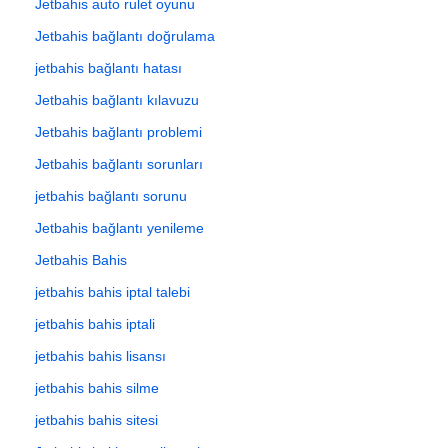
Jetbahis auto rulet oyunu
Jetbahis bağlantı doğrulama
jetbahis bağlantı hatası
Jetbahis bağlantı kılavuzu
Jetbahis bağlantı problemi
Jetbahis bağlantı sorunları
jetbahis bağlantı sorunu
Jetbahis bağlantı yenileme
Jetbahis Bahis
jetbahis bahis iptal talebi
jetbahis bahis iptali
jetbahis bahis lisansı
jetbahis bahis silme
jetbahis bahis sitesi