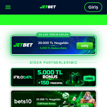
Giriş
Anasayfa
Jetbahis Giriş
Jetbahis Canlı Maç
Mobil Uygu
EN ÇOK TERCİH EDİLEN
DİĞER PARTNERLERİMİZ