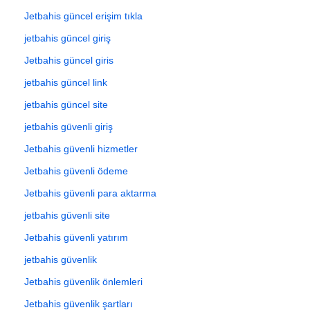
Jetbahis güncel erişim tıkla
jetbahis güncel giriş
Jetbahis güncel giris
jetbahis güncel link
jetbahis güncel site
jetbahis güvenli giriş
Jetbahis güvenli hizmetler
Jetbahis güvenli ödeme
Jetbahis güvenli para aktarma
jetbahis güvenli site
Jetbahis güvenli yatırım
jetbahis güvenlik
Jetbahis güvenlik önlemleri
Jetbahis güvenlik şartları