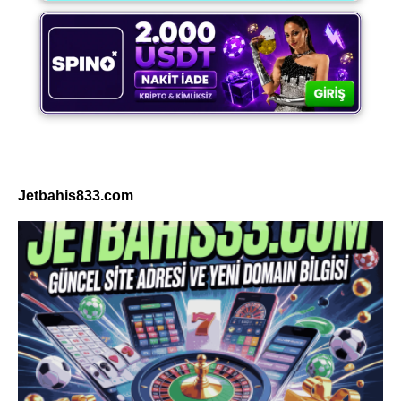
Jetbahis833.com