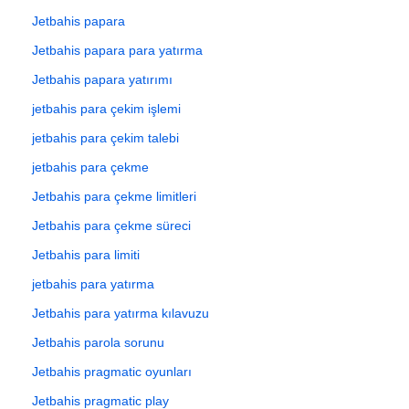
Jetbahis papara
Jetbahis papara para yatırma
Jetbahis papara yatırımı
jetbahis para çekim işlemi
jetbahis para çekim talebi
jetbahis para çekme
Jetbahis para çekme limitleri
Jetbahis para çekme süreci
Jetbahis para limiti
jetbahis para yatırma
Jetbahis para yatırma kılavuzu
Jetbahis parola sorunu
Jetbahis pragmatic oyunları
Jetbahis pragmatic play