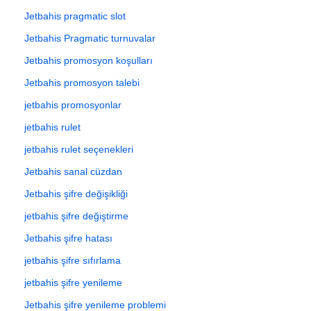
Jetbahis pragmatic slot
Jetbahis Pragmatic turnuvalar
Jetbahis promosyon koşulları
Jetbahis promosyon talebi
jetbahis promosyonlar
jetbahis rulet
jetbahis rulet seçenekleri
Jetbahis sanal cüzdan
Jetbahis şifre değişikliği
jetbahis şifre değiştirme
Jetbahis şifre hatası
jetbahis şifre sıfırlama
jetbahis şifre yenileme
Jetbahis şifre yenileme problemi