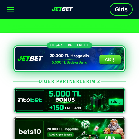
Giriş
Anasayfa
Jetbahis Giriş
Jetbahis Canlı Maç
Mobil Uygu
EN ÇOK TERCİH EDİLEN
DİĞER PARTNERLERİMİZ