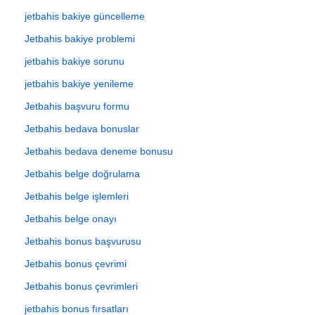
jetbahis bakiye güncelleme
Jetbahis bakiye problemi
jetbahis bakiye sorunu
jetbahis bakiye yenileme
Jetbahis başvuru formu
Jetbahis bedava bonuslar
Jetbahis bedava deneme bonusu
Jetbahis belge doğrulama
Jetbahis belge işlemleri
Jetbahis belge onayı
Jetbahis bonus başvurusu
Jetbahis bonus çevrimi
Jetbahis bonus çevrimleri
jetbahis bonus fırsatları