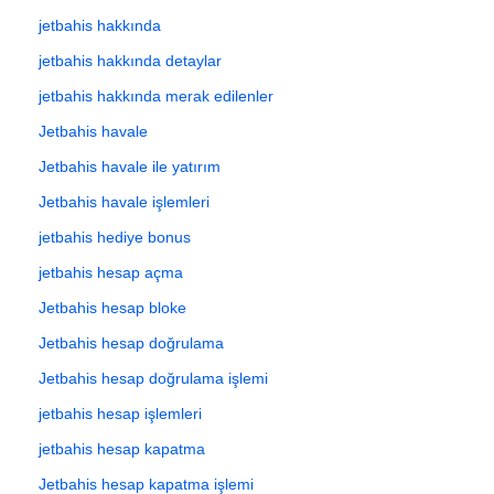
jetbahis hakkında
jetbahis hakkında detaylar
jetbahis hakkında merak edilenler
Jetbahis havale
Jetbahis havale ile yatırım
Jetbahis havale işlemleri
jetbahis hediye bonus
jetbahis hesap açma
Jetbahis hesap bloke
Jetbahis hesap doğrulama
Jetbahis hesap doğrulama işlemi
jetbahis hesap işlemleri
jetbahis hesap kapatma
Jetbahis hesap kapatma işlemi