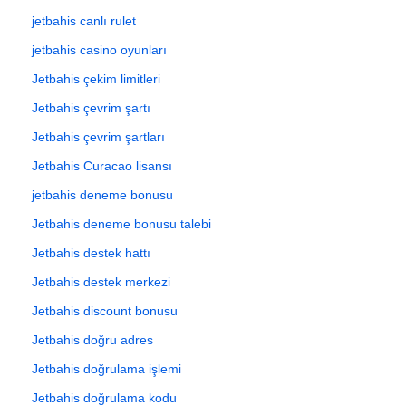
jetbahis canlı rulet
jetbahis casino oyunları
Jetbahis çekim limitleri
Jetbahis çevrim şartı
Jetbahis çevrim şartları
Jetbahis Curacao lisansı
jetbahis deneme bonusu
Jetbahis deneme bonusu talebi
Jetbahis destek hattı
Jetbahis destek merkezi
Jetbahis discount bonusu
Jetbahis doğru adres
Jetbahis doğrulama işlemi
Jetbahis doğrulama kodu