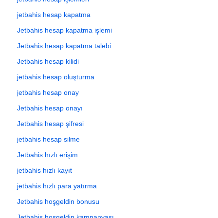
jetbahis hesap kapatma
Jetbahis hesap kapatma işlemi
Jetbahis hesap kapatma talebi
Jetbahis hesap kilidi
jetbahis hesap oluşturma
jetbahis hesap onay
Jetbahis hesap onayı
Jetbahis hesap şifresi
jetbahis hesap silme
Jetbahis hızlı erişim
jetbahis hızlı kayıt
jetbahis hızlı para yatırma
Jetbahis hoşgeldin bonusu
Jetbahis hoşgeldin kampanyası