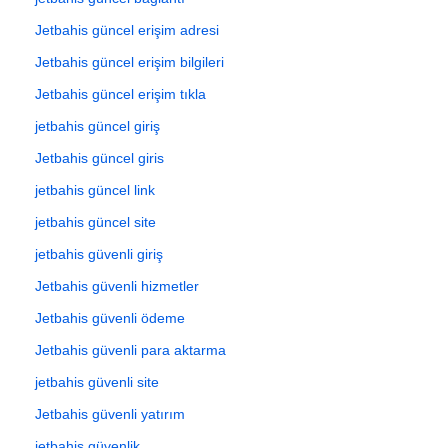
Jetbahis güncel erişim adresi
Jetbahis güncel erişim bilgileri
Jetbahis güncel erişim tıkla
jetbahis güncel giriş
Jetbahis güncel giris
jetbahis güncel link
jetbahis güncel site
jetbahis güvenli giriş
Jetbahis güvenli hizmetler
Jetbahis güvenli ödeme
Jetbahis güvenli para aktarma
jetbahis güvenli site
Jetbahis güvenli yatırım
jetbahis güvenlik