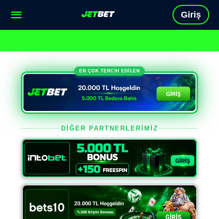
Giriş
Anasayfa
Jetbahis Giriş
Jetbahis Canlı Maç
Mobil Uygu
EN ÇOK TERCİH EDİLEN
DİĞER PARTNERLERİMİZ