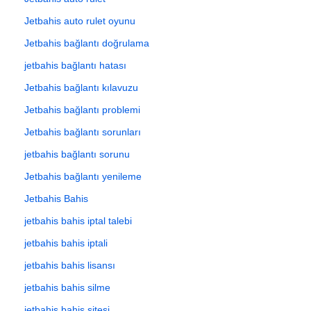
Jetbahis auto rulet oyunu
Jetbahis bağlantı doğrulama
jetbahis bağlantı hatası
Jetbahis bağlantı kılavuzu
Jetbahis bağlantı problemi
Jetbahis bağlantı sorunları
jetbahis bağlantı sorunu
Jetbahis bağlantı yenileme
Jetbahis Bahis
jetbahis bahis iptal talebi
jetbahis bahis iptali
jetbahis bahis lisansı
jetbahis bahis silme
jetbahis bahis sitesi