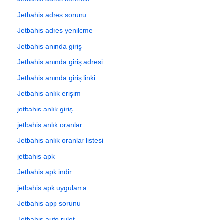
Jetbahis adres sorunu
Jetbahis adres yenileme
Jetbahis anında giriş
Jetbahis anında giriş adresi
Jetbahis anında giriş linki
Jetbahis anlık erişim
jetbahis anlık giriş
jetbahis anlık oranlar
Jetbahis anlık oranlar listesi
jetbahis apk
Jetbahis apk indir
jetbahis apk uygulama
Jetbahis app sorunu
Jetbahis auto rulet