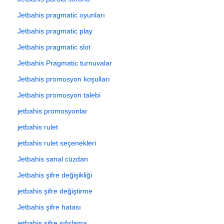
Jetbahis pragmatic oyunları
Jetbahis pragmatic play
Jetbahis pragmatic slot
Jetbahis Pragmatic turnuvalar
Jetbahis promosyon koşulları
Jetbahis promosyon talebi
jetbahis promosyonlar
jetbahis rulet
jetbahis rulet seçenekleri
Jetbahis sanal cüzdan
Jetbahis şifre değişikliği
jetbahis şifre değiştirme
Jetbahis şifre hatası
jetbahis şifre sıfırlama