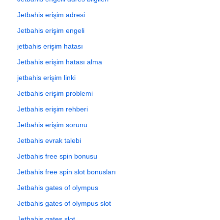
Jetbahis erişim adresi
Jetbahis erişim engeli
jetbahis erişim hatası
Jetbahis erişim hatası alma
jetbahis erişim linki
Jetbahis erişim problemi
Jetbahis erişim rehberi
Jetbahis erişim sorunu
Jetbahis evrak talebi
Jetbahis free spin bonusu
Jetbahis free spin slot bonusları
Jetbahis gates of olympus
Jetbahis gates of olympus slot
Jetbahis gates slot