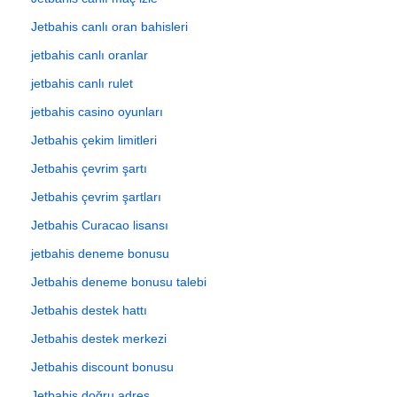
Jetbahis canlı oran bahisleri
jetbahis canlı oranlar
jetbahis canlı rulet
jetbahis casino oyunları
Jetbahis çekim limitleri
Jetbahis çevrim şartı
Jetbahis çevrim şartları
Jetbahis Curacao lisansı
jetbahis deneme bonusu
Jetbahis deneme bonusu talebi
Jetbahis destek hattı
Jetbahis destek merkezi
Jetbahis discount bonusu
Jetbahis doğru adres