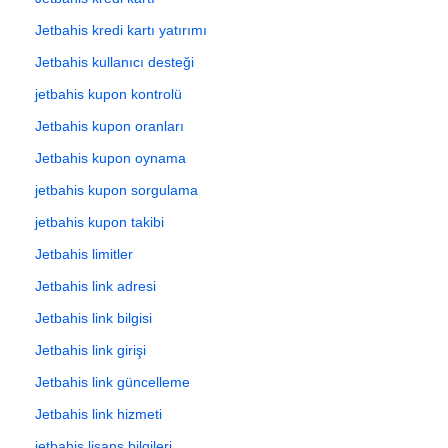
Jetbahis kredi kartı yatırımı
Jetbahis kullanıcı desteği
jetbahis kupon kontrolü
Jetbahis kupon oranları
Jetbahis kupon oynama
jetbahis kupon sorgulama
jetbahis kupon takibi
Jetbahis limitler
Jetbahis link adresi
Jetbahis link bilgisi
Jetbahis link girişi
Jetbahis link güncelleme
Jetbahis link hizmeti
jetbahis lisans bilgileri