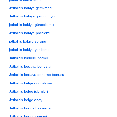
Jetbahis bakiye gecikmesi
Jetbahis bakiye görünmüyor
jetbahis bakiye güncelleme
Jetbahis bakiye problemi
jetbahis bakiye sorunu
jetbahis bakiye yenileme
Jetbahis başvuru formu
Jetbahis bedava bonuslar
Jetbahis bedava deneme bonusu
Jetbahis belge doğrulama
Jetbahis belge işlemleri
Jetbahis belge onayı
Jetbahis bonus başvurusu
Jetbahis bonus çevrimi