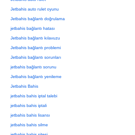
Jetbahis auto rulet oyunu
Jetbahis bağlantı doğrulama
jetbahis bağlantı hatası
Jetbahis bağlantı kılavuzu
Jetbahis bağlantı problemi
Jetbahis bağlantı sorunları
jetbahis bağlantı sorunu
Jetbahis bağlantı yenileme
Jetbahis Bahis
jetbahis bahis iptal talebi
jetbahis bahis iptali
jetbahis bahis lisansı
jetbahis bahis silme
jetbahis bahis sitesi