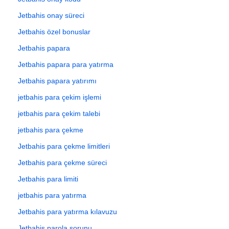
Jetbahis onay süreci
Jetbahis özel bonuslar
Jetbahis papara
Jetbahis papara para yatırma
Jetbahis papara yatırımı
jetbahis para çekim işlemi
jetbahis para çekim talebi
jetbahis para çekme
Jetbahis para çekme limitleri
Jetbahis para çekme süreci
Jetbahis para limiti
jetbahis para yatırma
Jetbahis para yatırma kılavuzu
Jetbahis parola sorunu