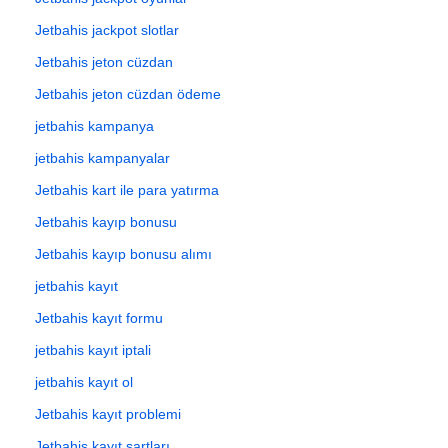
Jetbahis jackpot slotlar
Jetbahis jeton cüzdan
Jetbahis jeton cüzdan ödeme
jetbahis kampanya
jetbahis kampanyalar
Jetbahis kart ile para yatırma
Jetbahis kayıp bonusu
Jetbahis kayıp bonusu alımı
jetbahis kayıt
Jetbahis kayıt formu
jetbahis kayıt iptali
jetbahis kayıt ol
Jetbahis kayıt problemi
Jetbahis kayıt şartları