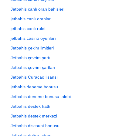
Jetbahis canlı oran bahisleri
jetbahis canlı oranlar
jetbahis canlı rulet
jetbahis casino oyunları
Jetbahis çekim limitleri
Jetbahis çevrim şartı
Jetbahis çevrim şartları
Jetbahis Curacao lisansı
jetbahis deneme bonusu
Jetbahis deneme bonusu talebi
Jetbahis destek hattı
Jetbahis destek merkezi
Jetbahis discount bonusu
Jetbahis doğru adres