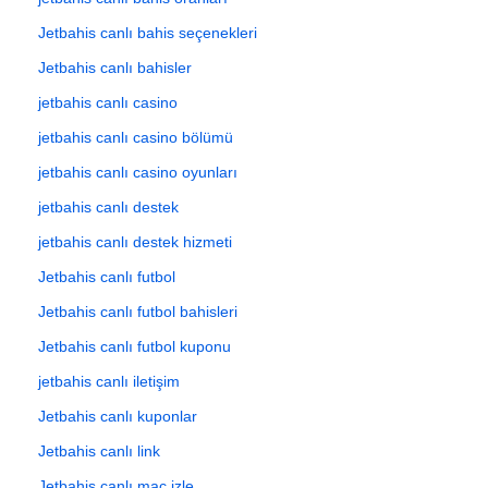
Jetbahis canlı bahis seçenekleri
Jetbahis canlı bahisler
jetbahis canlı casino
jetbahis canlı casino bölümü
jetbahis canlı casino oyunları
jetbahis canlı destek
jetbahis canlı destek hizmeti
Jetbahis canlı futbol
Jetbahis canlı futbol bahisleri
Jetbahis canlı futbol kuponu
jetbahis canlı iletişim
Jetbahis canlı kuponlar
Jetbahis canlı link
Jetbahis canlı maç izle