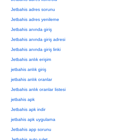
Jetbahis adres sorunu
Jetbahis adres yenileme
Jetbahis anında giriş
Jetbahis anında giriş adresi
Jetbahis anında giriş linki
Jetbahis anlık erişim
jetbahis anlık giriş
jetbahis anlık oranlar
Jetbahis anlık oranlar listesi
jetbahis apk
Jetbahis apk indir
jetbahis apk uygulama
Jetbahis app sorunu
Jetbahis auto rulet