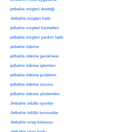
jetbahis müşteri desteği
Jetbahis müşteri hattı
jetbahis müşteri hizmetleri
jetbahis müşteri yardım hattı
jetbahis ödeme
jetbahis ödeme gecikmesi
jetbahis ödeme işlemleri
jetbahis ödeme problemi
jetbahis ödeme sorunu
jetbahis ödeme yöntemleri
Jetbahis ödüllü oyunlar
Jetbahis ödüllü turnuvalar
Jetbahis onay kılavuzu
Jetbahis onay kodu