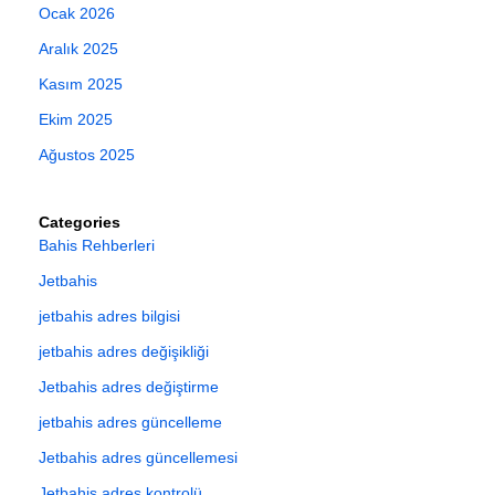
Ocak 2026
Aralık 2025
Kasım 2025
Ekim 2025
Ağustos 2025
Categories
Bahis Rehberleri
Jetbahis
jetbahis adres bilgisi
jetbahis adres değişikliği
Jetbahis adres değiştirme
jetbahis adres güncelleme
Jetbahis adres güncellemesi
Jetbahis adres kontrolü