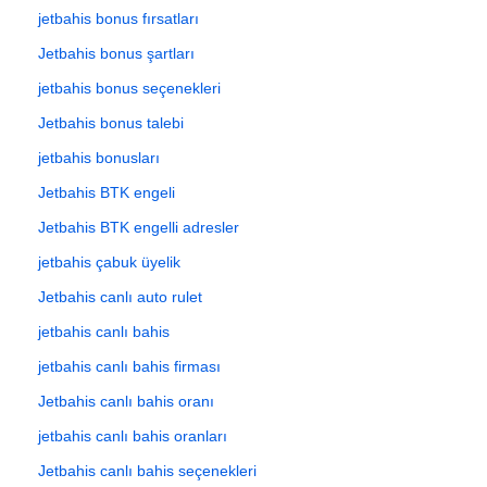
jetbahis bonus fırsatları
Jetbahis bonus şartları
jetbahis bonus seçenekleri
Jetbahis bonus talebi
jetbahis bonusları
Jetbahis BTK engeli
Jetbahis BTK engelli adresler
jetbahis çabuk üyelik
Jetbahis canlı auto rulet
jetbahis canlı bahis
jetbahis canlı bahis firması
Jetbahis canlı bahis oranı
jetbahis canlı bahis oranları
Jetbahis canlı bahis seçenekleri