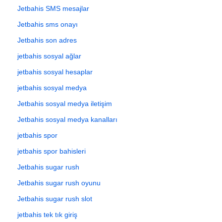
Jetbahis SMS mesajlar
Jetbahis sms onayı
Jetbahis son adres
jetbahis sosyal ağlar
jetbahis sosyal hesaplar
jetbahis sosyal medya
Jetbahis sosyal medya iletişim
Jetbahis sosyal medya kanalları
jetbahis spor
jetbahis spor bahisleri
Jetbahis sugar rush
Jetbahis sugar rush oyunu
Jetbahis sugar rush slot
jetbahis tek tık giriş