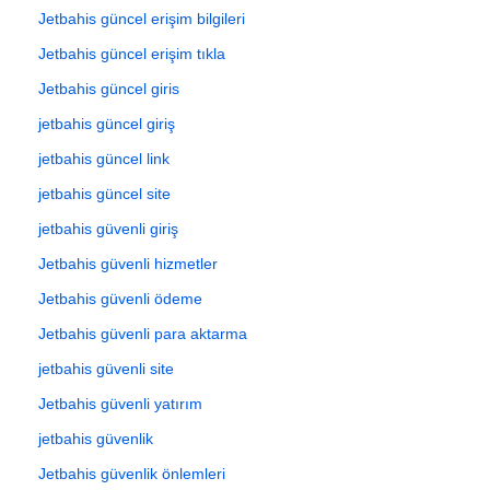
Jetbahis güncel erişim bilgileri
Jetbahis güncel erişim tıkla
Jetbahis güncel giris
jetbahis güncel giriş
jetbahis güncel link
jetbahis güncel site
jetbahis güvenli giriş
Jetbahis güvenli hizmetler
Jetbahis güvenli ödeme
Jetbahis güvenli para aktarma
jetbahis güvenli site
Jetbahis güvenli yatırım
jetbahis güvenlik
Jetbahis güvenlik önlemleri