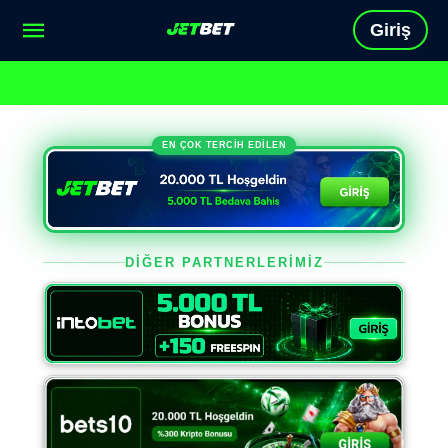
Giriş
Anasayfa
Jetbahis Giriş
Jetbahis Canlı Maç
Mobil Uygu
EN ÇOK TERCİH EDİLEN
DİĞER PARTNERLERİMİZ