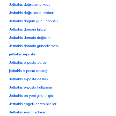
Jetbahis doğrulama kodu
Jetbahis doğrulama rehberi
Jetbahis doğum günü bonusu
Jetbahis domain bilgisi
Jetbahis domain değişimi
Jetbahis domain güncellemesi
jetbahis e-posta
Jetbahis e-posta adresi
jetbahis e-posta desteği
Jetbahis e-posta destek
Jetbahis e-posta kullanımı
Jetbahis en yeni giriş bilgisi
Jetbahis engelli adres bilgileri
Jetbahis erişim adresi