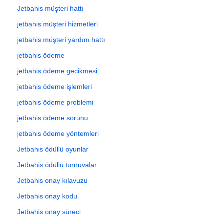
Jetbahis müşteri hattı
jetbahis müşteri hizmetleri
jetbahis müşteri yardım hattı
jetbahis ödeme
jetbahis ödeme gecikmesi
jetbahis ödeme işlemleri
jetbahis ödeme problemi
jetbahis ödeme sorunu
jetbahis ödeme yöntemleri
Jetbahis ödüllü oyunlar
Jetbahis ödüllü turnuvalar
Jetbahis onay kılavuzu
Jetbahis onay kodu
Jetbahis onay süreci