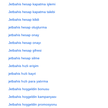
Jetbahis hesap kapatma işlemi
Jetbahis hesap kapatma talebi
Jetbahis hesap kilidi
jetbahis hesap oluşturma
jetbahis hesap onay
Jetbahis hesap onayı
Jetbahis hesap şifresi
jetbahis hesap silme
Jetbahis hızlı erişim
jetbahis hızlı kayıt
jetbahis hızlı para yatırma
Jetbahis hoşgeldin bonusu
Jetbahis hoşgeldin kampanyası
Jetbahis hoşgeldin promosyonu