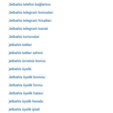
Jetbahis telefon bağlantısı
Jetbahis telegram bonusları
Jetbahis telegram fırsatları
Jetbahis telegram kanalı
Jetbahis turnuvalar
jetbahis twitter
jetbahis twitter adresi
jetbahis ücretsiz bonus
jetbahis üyelik
Jetbahis üyelik bonusu
Jetbahis üyelik formu
Jetbahis üyelik hatası
jetbahis üyelik hesabı
jetbahis üyelik iptali