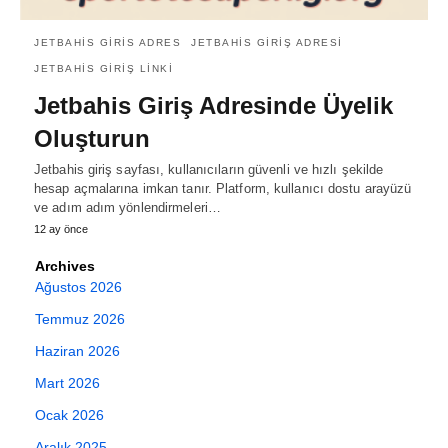
JETBAHIS GIRIS ADRES
JETBAHIS GIRIŞ ADRESI
JETBAHIS GIRIŞ LINKI
Jetbahis Giriş Adresinde Üyelik
Oluşturun
Jetbahis giriş sayfası, kullanıcıların güvenli ve hızlı şekilde
hesap açmalarına imkan tanır. Platform, kullanıcı dostu arayüzü
ve adım adım yönlendirmeleri…
12 ay önce
Archives
Ağustos 2026
Temmuz 2026
Haziran 2026
Mart 2026
Ocak 2026
Aralık 2025