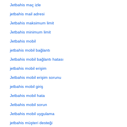
Jetbahis maç izle
jetbahis mail adresi
Jetbahis maksimum limit
Jetbahis minimum limit
Jetbahis mobil
jetbahis mobil bağlantı
Jetbahis mobil bağlantı hatası
jetbahis mobil erişim
Jetbahis mobil erişim sorunu
jetbahis mobil giriş
Jetbahis mobil hata
Jetbahis mobil sorun
Jetbahis mobil uygulama
jetbahis müşteri desteği