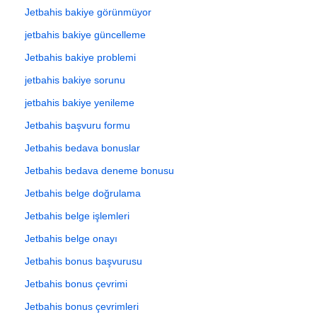
Jetbahis bakiye görünmüyor
jetbahis bakiye güncelleme
Jetbahis bakiye problemi
jetbahis bakiye sorunu
jetbahis bakiye yenileme
Jetbahis başvuru formu
Jetbahis bedava bonuslar
Jetbahis bedava deneme bonusu
Jetbahis belge doğrulama
Jetbahis belge işlemleri
Jetbahis belge onayı
Jetbahis bonus başvurusu
Jetbahis bonus çevrimi
Jetbahis bonus çevrimleri