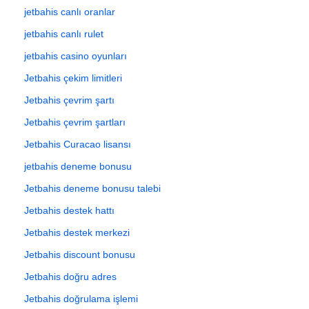
jetbahis canlı oranlar
jetbahis canlı rulet
jetbahis casino oyunları
Jetbahis çekim limitleri
Jetbahis çevrim şartı
Jetbahis çevrim şartları
Jetbahis Curacao lisansı
jetbahis deneme bonusu
Jetbahis deneme bonusu talebi
Jetbahis destek hattı
Jetbahis destek merkezi
Jetbahis discount bonusu
Jetbahis doğru adres
Jetbahis doğrulama işlemi