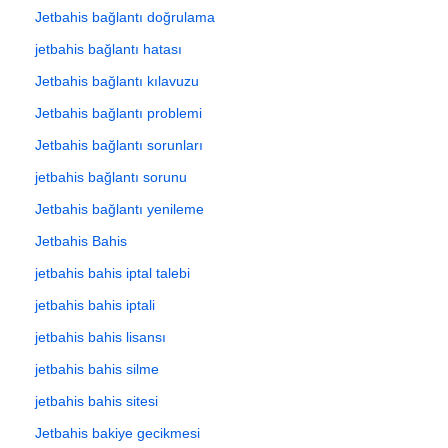
Jetbahis bağlantı doğrulama
jetbahis bağlantı hatası
Jetbahis bağlantı kılavuzu
Jetbahis bağlantı problemi
Jetbahis bağlantı sorunları
jetbahis bağlantı sorunu
Jetbahis bağlantı yenileme
Jetbahis Bahis
jetbahis bahis iptal talebi
jetbahis bahis iptali
jetbahis bahis lisansı
jetbahis bahis silme
jetbahis bahis sitesi
Jetbahis bakiye gecikmesi