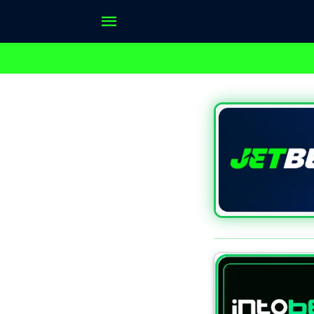
Anasayfa
Jetbahis