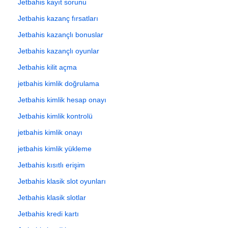
Jetbahis kayıt sorunu
Jetbahis kazanç fırsatları
Jetbahis kazançlı bonuslar
Jetbahis kazançlı oyunlar
Jetbahis kilit açma
jetbahis kimlik doğrulama
Jetbahis kimlik hesap onayı
Jetbahis kimlik kontrolü
jetbahis kimlik onayı
jetbahis kimlik yükleme
Jetbahis kısıtlı erişim
Jetbahis klasik slot oyunları
Jetbahis klasik slotlar
Jetbahis kredi kartı