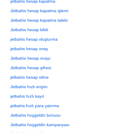
jetbahis hesap kapatma
Jetbahis hesap kapatma işlemi
Jetbahis hesap kapatma talebi
Jetbahis hesap kilidi
jetbahis hesap oluşturma
jetbahis hesap onay
Jetbahis hesap onayı
Jetbahis hesap şifresi
jetbahis hesap silme
Jetbahis hızlı erişim
jetbahis hızlı kayıt
jetbahis hızlı para yatırma
Jetbahis hoşgeldin bonusu
Jetbahis hoşgeldin kampanyası