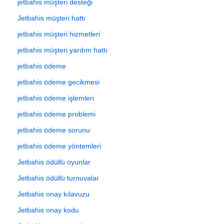
jetbahis müşteri desteği
Jetbahis müşteri hattı
jetbahis müşteri hizmetleri
jetbahis müşteri yardım hattı
jetbahis ödeme
jetbahis ödeme gecikmesi
jetbahis ödeme işlemleri
jetbahis ödeme problemi
jetbahis ödeme sorunu
jetbahis ödeme yöntemleri
Jetbahis ödüllü oyunlar
Jetbahis ödüllü turnuvalar
Jetbahis onay kılavuzu
Jetbahis onay kodu