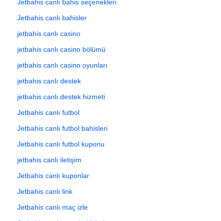
Jetbahis canlı bahis seçenekleri
Jetbahis canlı bahisler
jetbahis canlı casino
jetbahis canlı casino bölümü
jetbahis canlı casino oyunları
jetbahis canlı destek
jetbahis canlı destek hizmeti
Jetbahis canlı futbol
Jetbahis canlı futbol bahisleri
Jetbahis canlı futbol kuponu
jetbahis canlı iletişim
Jetbahis canlı kuponlar
Jetbahis canlı link
Jetbahis canlı maç izle