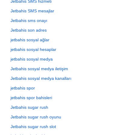
Jetbahis SMS hizmeti
Jetbahis SMS mesajlar
Jetbahis sms onayı
Jetbahis son adres
jetbahis sosyal ağlar
jetbahis sosyal hesaplar
jetbahis sosyal medya
Jetbahis sosyal medya iletişim
Jetbahis sosyal medya kanalları
jetbahis spor
jetbahis spor bahisleri
Jetbahis sugar rush
Jetbahis sugar rush oyunu
Jetbahis sugar rush slot