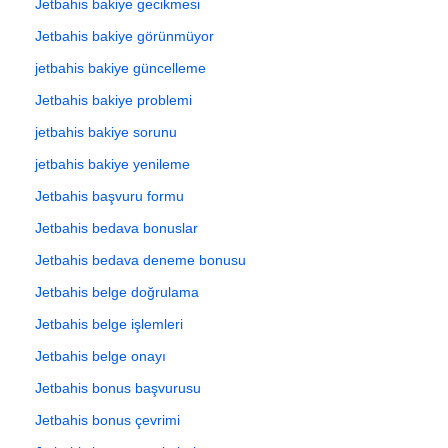
Jetbahis bakiye gecikmesi
Jetbahis bakiye görünmüyor
jetbahis bakiye güncelleme
Jetbahis bakiye problemi
jetbahis bakiye sorunu
jetbahis bakiye yenileme
Jetbahis başvuru formu
Jetbahis bedava bonuslar
Jetbahis bedava deneme bonusu
Jetbahis belge doğrulama
Jetbahis belge işlemleri
Jetbahis belge onayı
Jetbahis bonus başvurusu
Jetbahis bonus çevrimi