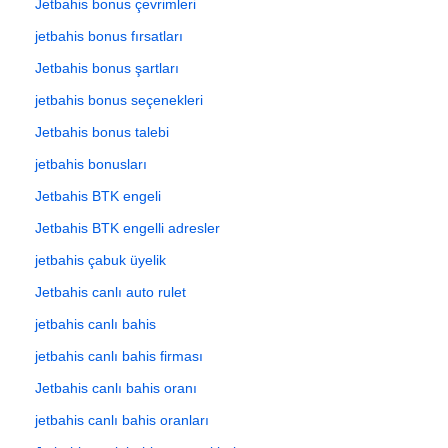
Jetbahis bonus çevrimleri
jetbahis bonus fırsatları
Jetbahis bonus şartları
jetbahis bonus seçenekleri
Jetbahis bonus talebi
jetbahis bonusları
Jetbahis BTK engeli
Jetbahis BTK engelli adresler
jetbahis çabuk üyelik
Jetbahis canlı auto rulet
jetbahis canlı bahis
jetbahis canlı bahis firması
Jetbahis canlı bahis oranı
jetbahis canlı bahis oranları