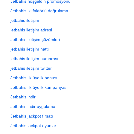
Jetbahis hoşgeldin promosyonu
Jetbahis iki faktörlü doğrulama
jetbahis iletişim
jetbahis iletişim adresi
Jetbahis iletişim çözümleri
jetbahis iletişim hattı
jetbahis iletişim numarası
jetbahis iletişim twitter
Jetbahis ilk üyelik bonusu
Jetbahis ilk üyelik kampanyası
Jetbahis indir
Jetbahis indir uygulama
Jetbahis jackpot fırsatı
Jetbahis jackpot oyunlar