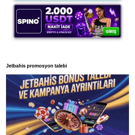
Jetbahis promosyon talebi