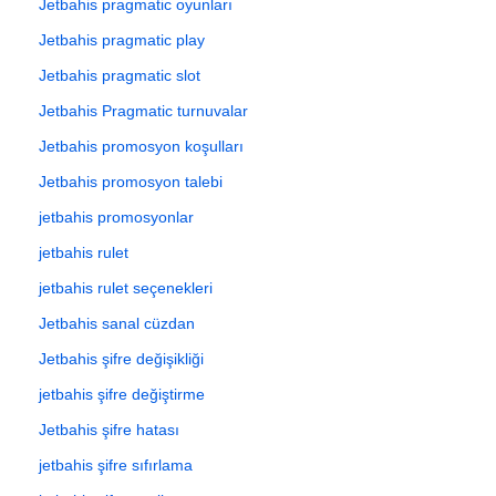
Jetbahis pragmatic oyunları
Jetbahis pragmatic play
Jetbahis pragmatic slot
Jetbahis Pragmatic turnuvalar
Jetbahis promosyon koşulları
Jetbahis promosyon talebi
jetbahis promosyonlar
jetbahis rulet
jetbahis rulet seçenekleri
Jetbahis sanal cüzdan
Jetbahis şifre değişikliği
jetbahis şifre değiştirme
Jetbahis şifre hatası
jetbahis şifre sıfırlama