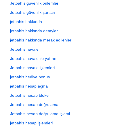
Jetbahis güvenlik önlemleri
Jetbahis güvenlik şartları
jetbahis hakkında
jetbahis hakkında detaylar
jetbahis hakkında merak edilenler
Jetbahis havale
Jetbahis havale ile yatırım
Jetbahis havale işlemleri
jetbahis hediye bonus
jetbahis hesap açma
Jetbahis hesap bloke
Jetbahis hesap doğrulama
Jetbahis hesap doğrulama işlemi
jetbahis hesap işlemleri