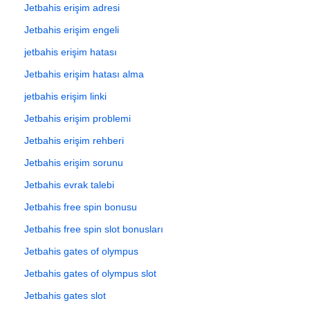
Jetbahis erişim adresi
Jetbahis erişim engeli
jetbahis erişim hatası
Jetbahis erişim hatası alma
jetbahis erişim linki
Jetbahis erişim problemi
Jetbahis erişim rehberi
Jetbahis erişim sorunu
Jetbahis evrak talebi
Jetbahis free spin bonusu
Jetbahis free spin slot bonusları
Jetbahis gates of olympus
Jetbahis gates of olympus slot
Jetbahis gates slot