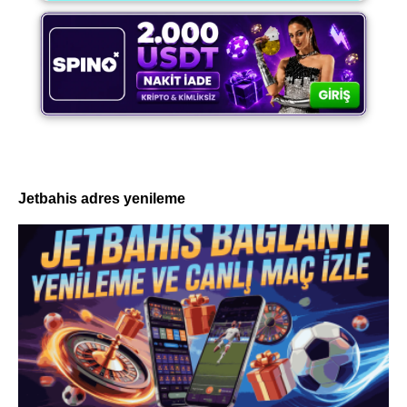
Jetbahis adres yenileme