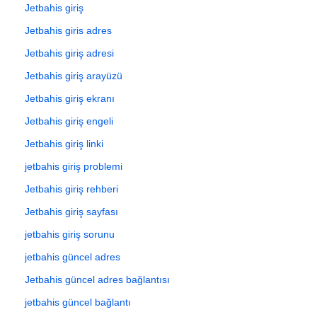
Jetbahis giriş
Jetbahis giris adres
Jetbahis giriş adresi
Jetbahis giriş arayüzü
Jetbahis giriş ekranı
Jetbahis giriş engeli
Jetbahis giriş linki
jetbahis giriş problemi
Jetbahis giriş rehberi
Jetbahis giriş sayfası
jetbahis giriş sorunu
jetbahis güncel adres
Jetbahis güncel adres bağlantısı
jetbahis güncel bağlantı