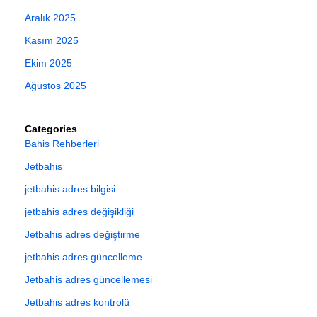
Aralık 2025
Kasım 2025
Ekim 2025
Ağustos 2025
Categories
Bahis Rehberleri
Jetbahis
jetbahis adres bilgisi
jetbahis adres değişikliği
Jetbahis adres değiştirme
jetbahis adres güncelleme
Jetbahis adres güncellemesi
Jetbahis adres kontrolü