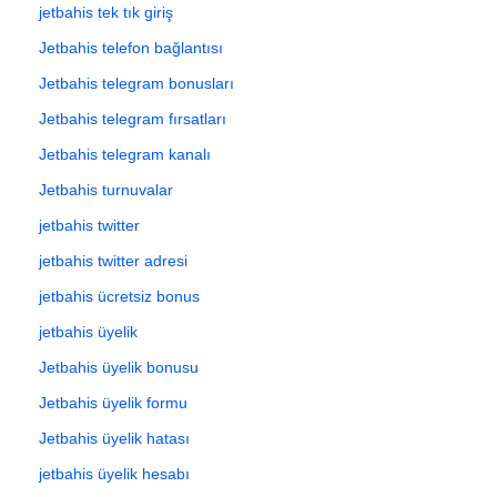
jetbahis tek tık giriş
Jetbahis telefon bağlantısı
Jetbahis telegram bonusları
Jetbahis telegram fırsatları
Jetbahis telegram kanalı
Jetbahis turnuvalar
jetbahis twitter
jetbahis twitter adresi
jetbahis ücretsiz bonus
jetbahis üyelik
Jetbahis üyelik bonusu
Jetbahis üyelik formu
Jetbahis üyelik hatası
jetbahis üyelik hesabı