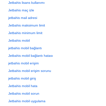
Jetbahis lisans kullanımı
Jetbahis maç izle
jetbahis mail adresi
Jetbahis maksimum limit
Jetbahis minimum limit
Jetbahis mobil
jetbahis mobil bağlantı
Jetbahis mobil bağlantı hatası
jetbahis mobil erişim
Jetbahis mobil erişim sorunu
jetbahis mobil giriş
Jetbahis mobil hata
Jetbahis mobil sorun
Jetbahis mobil uygulama