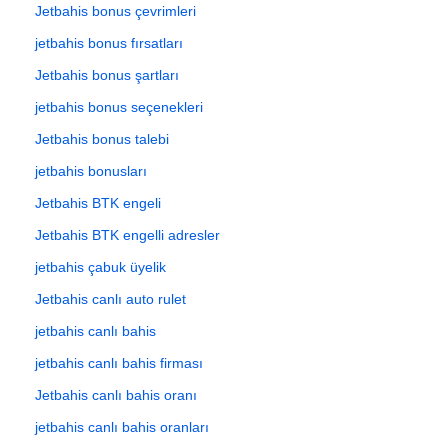
Jetbahis bonus çevrimleri
jetbahis bonus fırsatları
Jetbahis bonus şartları
jetbahis bonus seçenekleri
Jetbahis bonus talebi
jetbahis bonusları
Jetbahis BTK engeli
Jetbahis BTK engelli adresler
jetbahis çabuk üyelik
Jetbahis canlı auto rulet
jetbahis canlı bahis
jetbahis canlı bahis firması
Jetbahis canlı bahis oranı
jetbahis canlı bahis oranları