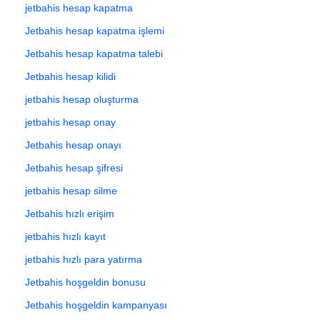
jetbahis hesap kapatma
Jetbahis hesap kapatma işlemi
Jetbahis hesap kapatma talebi
Jetbahis hesap kilidi
jetbahis hesap oluşturma
jetbahis hesap onay
Jetbahis hesap onayı
Jetbahis hesap şifresi
jetbahis hesap silme
Jetbahis hızlı erişim
jetbahis hızlı kayıt
jetbahis hızlı para yatırma
Jetbahis hoşgeldin bonusu
Jetbahis hoşgeldin kampanyası