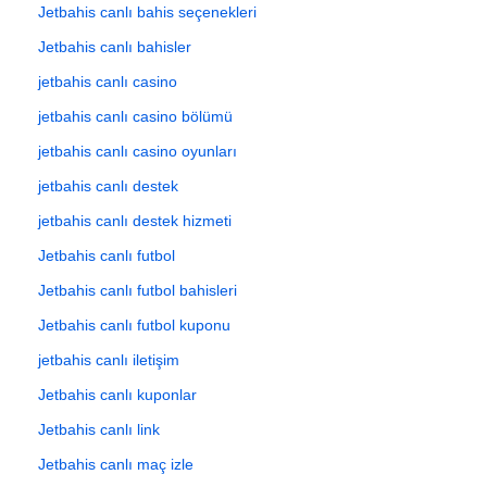
Jetbahis canlı bahis seçenekleri
Jetbahis canlı bahisler
jetbahis canlı casino
jetbahis canlı casino bölümü
jetbahis canlı casino oyunları
jetbahis canlı destek
jetbahis canlı destek hizmeti
Jetbahis canlı futbol
Jetbahis canlı futbol bahisleri
Jetbahis canlı futbol kuponu
jetbahis canlı iletişim
Jetbahis canlı kuponlar
Jetbahis canlı link
Jetbahis canlı maç izle