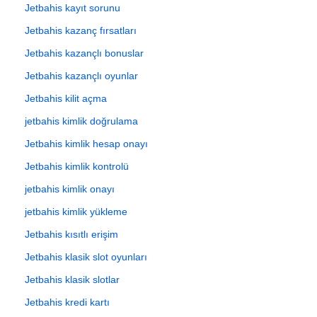
Jetbahis kayıt sorunu
Jetbahis kazanç fırsatları
Jetbahis kazançlı bonuslar
Jetbahis kazançlı oyunlar
Jetbahis kilit açma
jetbahis kimlik doğrulama
Jetbahis kimlik hesap onayı
Jetbahis kimlik kontrolü
jetbahis kimlik onayı
jetbahis kimlik yükleme
Jetbahis kısıtlı erişim
Jetbahis klasik slot oyunları
Jetbahis klasik slotlar
Jetbahis kredi kartı