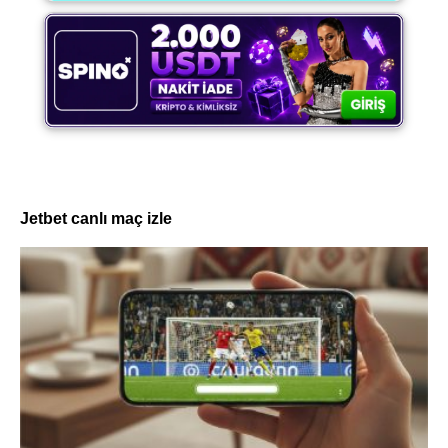
Jetbet canlı maç izle