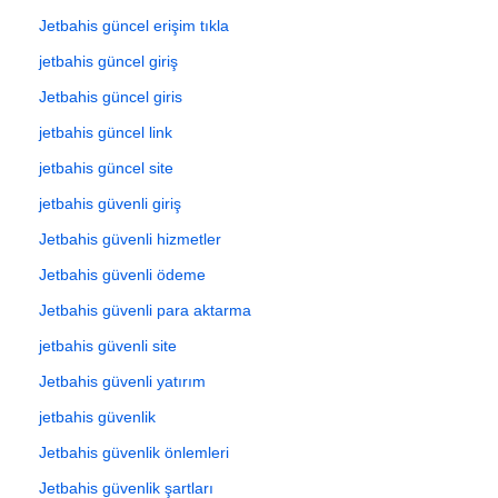
Jetbahis güncel erişim tıkla
jetbahis güncel giriş
Jetbahis güncel giris
jetbahis güncel link
jetbahis güncel site
jetbahis güvenli giriş
Jetbahis güvenli hizmetler
Jetbahis güvenli ödeme
Jetbahis güvenli para aktarma
jetbahis güvenli site
Jetbahis güvenli yatırım
jetbahis güvenlik
Jetbahis güvenlik önlemleri
Jetbahis güvenlik şartları