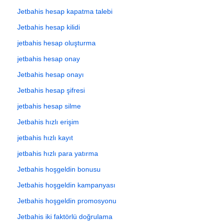
Jetbahis hesap kapatma talebi
Jetbahis hesap kilidi
jetbahis hesap oluşturma
jetbahis hesap onay
Jetbahis hesap onayı
Jetbahis hesap şifresi
jetbahis hesap silme
Jetbahis hızlı erişim
jetbahis hızlı kayıt
jetbahis hızlı para yatırma
Jetbahis hoşgeldin bonusu
Jetbahis hoşgeldin kampanyası
Jetbahis hoşgeldin promosyonu
Jetbahis iki faktörlü doğrulama