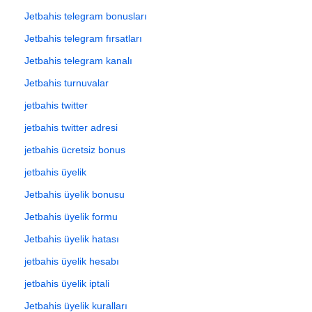
Jetbahis telegram bonusları
Jetbahis telegram fırsatları
Jetbahis telegram kanalı
Jetbahis turnuvalar
jetbahis twitter
jetbahis twitter adresi
jetbahis ücretsiz bonus
jetbahis üyelik
Jetbahis üyelik bonusu
Jetbahis üyelik formu
Jetbahis üyelik hatası
jetbahis üyelik hesabı
jetbahis üyelik iptali
Jetbahis üyelik kuralları