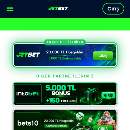
Giriş
Anasayfa
Jetbahis Giriş
Jetbahis Canlı Maç
Mobil Uygu
EN ÇOK TERCİH EDİLEN
DİĞER PARTNERLERİMİZ