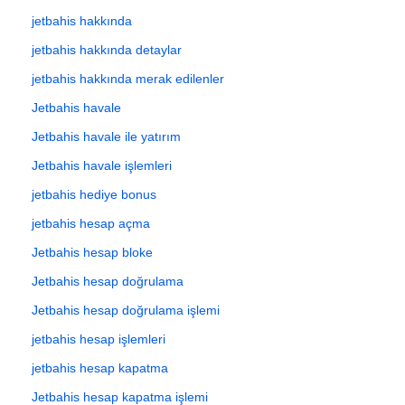
jetbahis hakkında
jetbahis hakkında detaylar
jetbahis hakkında merak edilenler
Jetbahis havale
Jetbahis havale ile yatırım
Jetbahis havale işlemleri
jetbahis hediye bonus
jetbahis hesap açma
Jetbahis hesap bloke
Jetbahis hesap doğrulama
Jetbahis hesap doğrulama işlemi
jetbahis hesap işlemleri
jetbahis hesap kapatma
Jetbahis hesap kapatma işlemi