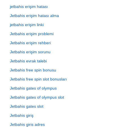
jetbahis erişim hatası
Jetbahis erişim hatası alma
jetbahis erişim linki
Jetbahis erişim problemi
Jetbahis erişim rehberi
Jetbahis erişim sorunu
Jetbahis evrak talebi
Jetbahis free spin bonusu
Jetbahis free spin slot bonusları
Jetbahis gates of olympus
Jetbahis gates of olympus slot
Jetbahis gates slot
Jetbahis giriş
Jetbahis giris adres