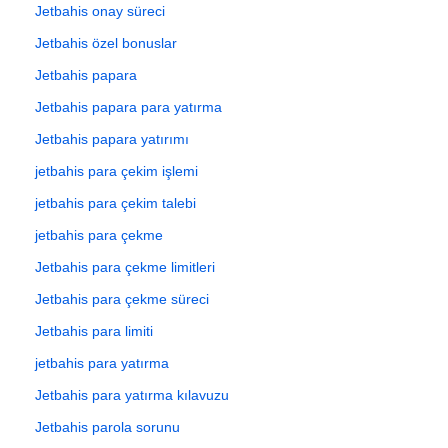
Jetbahis onay süreci
Jetbahis özel bonuslar
Jetbahis papara
Jetbahis papara para yatırma
Jetbahis papara yatırımı
jetbahis para çekim işlemi
jetbahis para çekim talebi
jetbahis para çekme
Jetbahis para çekme limitleri
Jetbahis para çekme süreci
Jetbahis para limiti
jetbahis para yatırma
Jetbahis para yatırma kılavuzu
Jetbahis parola sorunu