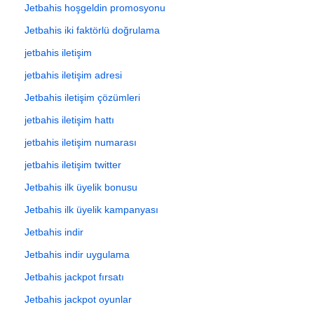
Jetbahis hoşgeldin promosyonu
Jetbahis iki faktörlü doğrulama
jetbahis iletişim
jetbahis iletişim adresi
Jetbahis iletişim çözümleri
jetbahis iletişim hattı
jetbahis iletişim numarası
jetbahis iletişim twitter
Jetbahis ilk üyelik bonusu
Jetbahis ilk üyelik kampanyası
Jetbahis indir
Jetbahis indir uygulama
Jetbahis jackpot fırsatı
Jetbahis jackpot oyunlar