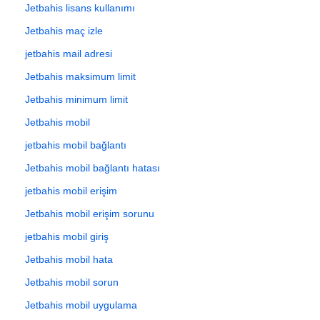
Jetbahis lisans kullanımı
Jetbahis maç izle
jetbahis mail adresi
Jetbahis maksimum limit
Jetbahis minimum limit
Jetbahis mobil
jetbahis mobil bağlantı
Jetbahis mobil bağlantı hatası
jetbahis mobil erişim
Jetbahis mobil erişim sorunu
jetbahis mobil giriş
Jetbahis mobil hata
Jetbahis mobil sorun
Jetbahis mobil uygulama