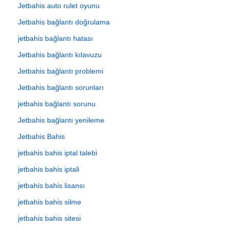
Jetbahis auto rulet oyunu
Jetbahis bağlantı doğrulama
jetbahis bağlantı hatası
Jetbahis bağlantı kılavuzu
Jetbahis bağlantı problemi
Jetbahis bağlantı sorunları
jetbahis bağlantı sorunu
Jetbahis bağlantı yenileme
Jetbahis Bahis
jetbahis bahis iptal talebi
jetbahis bahis iptali
jetbahis bahis lisansı
jetbahis bahis silme
jetbahis bahis sitesi