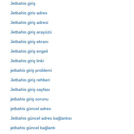
Jetbahis giriş
Jetbahis giris adres
Jetbahis giriş adresi
Jetbahis giriş arayüzü
Jetbahis giriş ekranı
Jetbahis giriş engeli
Jetbahis giriş linki
jetbahis giriş problemi
Jetbahis giriş rehberi
Jetbahis giriş sayfası
jetbahis giriş sorunu
jetbahis güncel adres
Jetbahis güncel adres bağlantısı
jetbahis güncel bağlantı