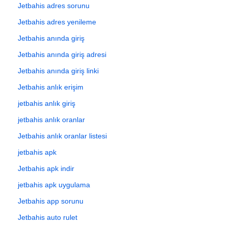
Jetbahis adres sorunu
Jetbahis adres yenileme
Jetbahis anında giriş
Jetbahis anında giriş adresi
Jetbahis anında giriş linki
Jetbahis anlık erişim
jetbahis anlık giriş
jetbahis anlık oranlar
Jetbahis anlık oranlar listesi
jetbahis apk
Jetbahis apk indir
jetbahis apk uygulama
Jetbahis app sorunu
Jetbahis auto rulet