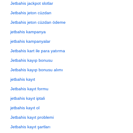
Jetbahis jackpot slotlar
Jetbahis jeton cüzdan
Jetbahis jeton cüzdan ödeme
jetbahis kampanya
jetbahis kampanyalar
Jetbahis kart ile para yatırma
Jetbahis kayıp bonusu
Jetbahis kayıp bonusu alımı
jetbahis kayıt
Jetbahis kayıt formu
jetbahis kayıt iptali
jetbahis kayıt ol
Jetbahis kayıt problemi
Jetbahis kayıt şartları