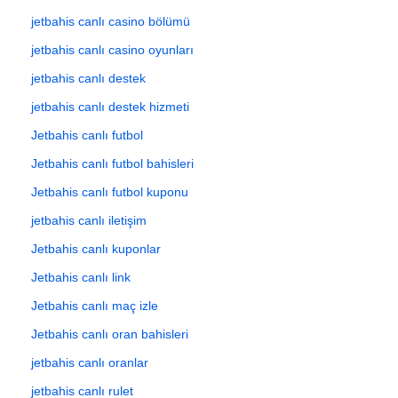
jetbahis canlı casino bölümü
jetbahis canlı casino oyunları
jetbahis canlı destek
jetbahis canlı destek hizmeti
Jetbahis canlı futbol
Jetbahis canlı futbol bahisleri
Jetbahis canlı futbol kuponu
jetbahis canlı iletişim
Jetbahis canlı kuponlar
Jetbahis canlı link
Jetbahis canlı maç izle
Jetbahis canlı oran bahisleri
jetbahis canlı oranlar
jetbahis canlı rulet