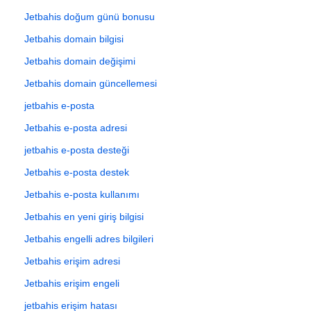
Jetbahis doğum günü bonusu
Jetbahis domain bilgisi
Jetbahis domain değişimi
Jetbahis domain güncellemesi
jetbahis e-posta
Jetbahis e-posta adresi
jetbahis e-posta desteği
Jetbahis e-posta destek
Jetbahis e-posta kullanımı
Jetbahis en yeni giriş bilgisi
Jetbahis engelli adres bilgileri
Jetbahis erişim adresi
Jetbahis erişim engeli
jetbahis erişim hatası