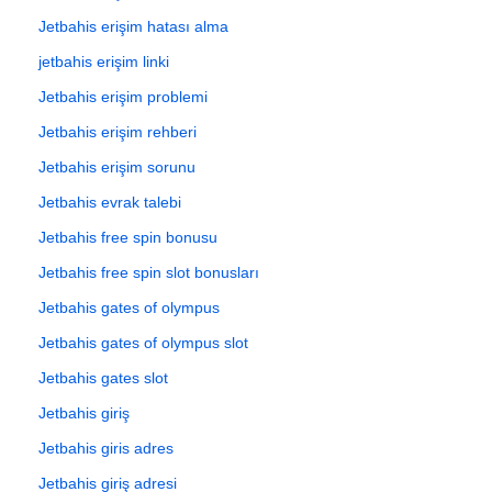
Jetbahis erişim hatası alma
jetbahis erişim linki
Jetbahis erişim problemi
Jetbahis erişim rehberi
Jetbahis erişim sorunu
Jetbahis evrak talebi
Jetbahis free spin bonusu
Jetbahis free spin slot bonusları
Jetbahis gates of olympus
Jetbahis gates of olympus slot
Jetbahis gates slot
Jetbahis giriş
Jetbahis giris adres
Jetbahis giriş adresi