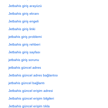
Jetbahis giriş arayüzü
Jetbahis giriş ekranı
Jetbahis giriş engeli
Jetbahis giriş linki
jetbahis giriş problemi
Jetbahis giriş rehberi
Jetbahis giriş sayfası
jetbahis giriş sorunu
jetbahis güncel adres
Jetbahis güncel adres bağlantısı
jetbahis güncel bağlantı
Jetbahis güncel erişim adresi
Jetbahis güncel erişim bilgileri
Jetbahis güncel erişim tıkla