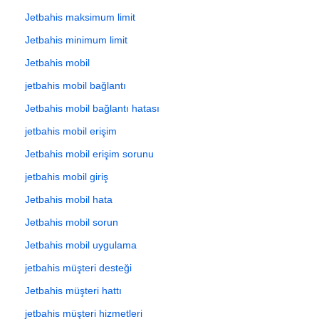
Jetbahis maksimum limit
Jetbahis minimum limit
Jetbahis mobil
jetbahis mobil bağlantı
Jetbahis mobil bağlantı hatası
jetbahis mobil erişim
Jetbahis mobil erişim sorunu
jetbahis mobil giriş
Jetbahis mobil hata
Jetbahis mobil sorun
Jetbahis mobil uygulama
jetbahis müşteri desteği
Jetbahis müşteri hattı
jetbahis müşteri hizmetleri