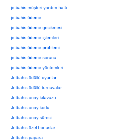
jetbahis müşteri yardım hattı
jetbahis ödeme
jetbahis ödeme gecikmesi
jetbahis ödeme işlemleri
jetbahis ödeme problemi
jetbahis ödeme sorunu
jetbahis ödeme yöntemleri
Jetbahis ödüllü oyunlar
Jetbahis ödüllü turnuvalar
Jetbahis onay kılavuzu
Jetbahis onay kodu
Jetbahis onay süreci
Jetbahis özel bonuslar
Jetbahis papara