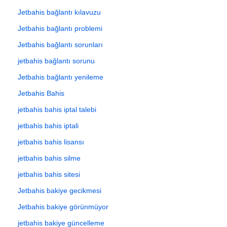
Jetbahis bağlantı kılavuzu
Jetbahis bağlantı problemi
Jetbahis bağlantı sorunları
jetbahis bağlantı sorunu
Jetbahis bağlantı yenileme
Jetbahis Bahis
jetbahis bahis iptal talebi
jetbahis bahis iptali
jetbahis bahis lisansı
jetbahis bahis silme
jetbahis bahis sitesi
Jetbahis bakiye gecikmesi
Jetbahis bakiye görünmüyor
jetbahis bakiye güncelleme