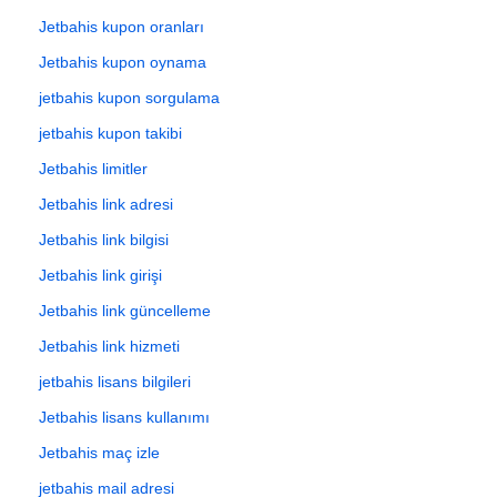
Jetbahis kupon oranları
Jetbahis kupon oynama
jetbahis kupon sorgulama
jetbahis kupon takibi
Jetbahis limitler
Jetbahis link adresi
Jetbahis link bilgisi
Jetbahis link girişi
Jetbahis link güncelleme
Jetbahis link hizmeti
jetbahis lisans bilgileri
Jetbahis lisans kullanımı
Jetbahis maç izle
jetbahis mail adresi