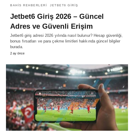
BAHIS REHBERLERI
JETBET6 GIRIŞ
Jetbet6 Giriş 2026 – Güncel
Adres ve Güvenli Erişim
Jetbet6 giriş adresi 2026 yılında nasıl bulunur? Hesap güvenliği,
bonus fırsatları ve para çekme limitleri hakkında güncel bilgiler
burada.
2 ay önce