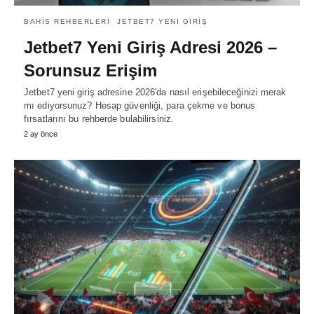
BAHIS REHBERLERI
JETBET7 YENI GIRIŞ
Jetbet7 Yeni Giriş Adresi 2026 –
Sorunsuz Erişim
Jetbet7 yeni giriş adresine 2026'da nasıl erişebileceğinizi merak
mı ediyorsunuz? Hesap güvenliği, para çekme ve bonus
fırsatlarını bu rehberde bulabilirsiniz.
2 ay önce