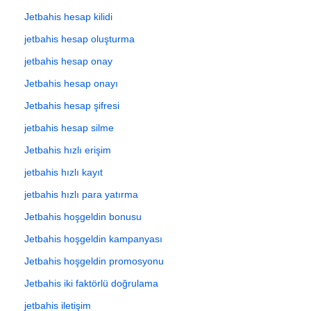
Jetbahis hesap kilidi
jetbahis hesap oluşturma
jetbahis hesap onay
Jetbahis hesap onayı
Jetbahis hesap şifresi
jetbahis hesap silme
Jetbahis hızlı erişim
jetbahis hızlı kayıt
jetbahis hızlı para yatırma
Jetbahis hoşgeldin bonusu
Jetbahis hoşgeldin kampanyası
Jetbahis hoşgeldin promosyonu
Jetbahis iki faktörlü doğrulama
jetbahis iletişim