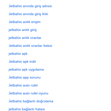
Jetbahis anında giriş adresi
Jetbahis anında giriş linki
Jetbahis anlık erişim
jetbahis anlık giriş
jetbahis anlık oranlar
Jetbahis anlık oranlar listesi
jetbahis apk
Jetbahis apk indir
jetbahis apk uygulama
Jetbahis app sorunu
Jetbahis auto rulet
Jetbahis auto rulet oyunu
Jetbahis bağlantı doğrulama
jetbahis bağlantı hatası