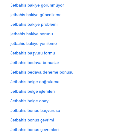
Jetbahis bakiye görünmüyor
jetbahis bakiye güncelleme
Jetbahis bakiye problemi
jetbahis bakiye sorunu
jetbahis bakiye yenileme
Jetbahis başvuru formu
Jetbahis bedava bonuslar
Jetbahis bedava deneme bonusu
Jetbahis belge doğrulama
Jetbahis belge işlemleri
Jetbahis belge onayı
Jetbahis bonus başvurusu
Jetbahis bonus çevrimi
Jetbahis bonus çevrimleri