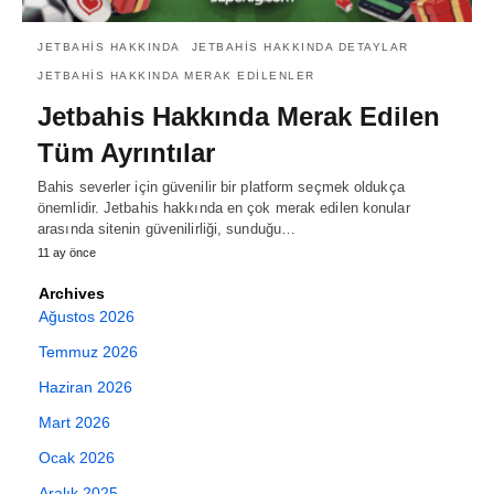
JETBAHIS HAKKINDA
JETBAHIS HAKKINDA DETAYLAR
JETBAHIS HAKKINDA MERAK EDILENLER
Jetbahis Hakkında Merak Edilen
Tüm Ayrıntılar
Bahis severler için güvenilir bir platform seçmek oldukça
önemlidir. Jetbahis hakkında en çok merak edilen konular
arasında sitenin güvenilirliği, sunduğu…
11 ay önce
Archives
Ağustos 2026
Temmuz 2026
Haziran 2026
Mart 2026
Ocak 2026
Aralık 2025