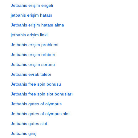
Jetbahis erişim engeli
jetbahis erişim hatası
Jetbahis erişim hatası alma
jetbahis erişim linki
Jetbahis erişim problemi
Jetbahis erişim rehberi
Jetbahis erişim sorunu
Jetbahis evrak talebi
Jetbahis free spin bonusu
Jetbahis free spin slot bonusları
Jetbahis gates of olympus
Jetbahis gates of olympus slot
Jetbahis gates slot
Jetbahis giriş