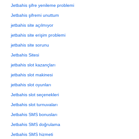
Jetbahis şifre yenileme problemi
Jetbahis şifremi unuttum
jetbahis site açılmıyor
jetbahis site erişim problemi
jetbahis site sorunu
Jetbahis Sitesi
jetbahis slot kazançları
jetbahis slot makinesi
jetbahis slot oyunları
Jetbahis slot seçenekleri
Jetbahis slot turnuvaları
Jetbahis SMS bonusları
Jetbahis SMS doğrulama
Jetbahis SMS hizmeti