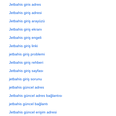
Jetbahis giris adres
Jetbahis giriş adresi
Jetbahis giriş arayüzü
Jetbahis giriş ekranı
Jetbahis giriş engeli
Jetbahis giriş linki
jetbahis giriş problemi
Jetbahis giriş rehberi
Jetbahis giriş sayfası
jetbahis giriş sorunu
jetbahis güncel adres
Jetbahis güncel adres bağlantısı
jetbahis güncel bağlantı
Jetbahis güncel erişim adresi