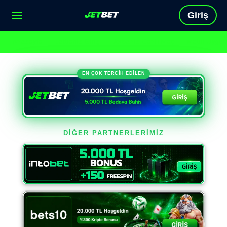
Giriş
Anasayfa
Jetbahis Giriş
Jetbahis Canlı Maç
Mobil Uygu
EN ÇOK TERCİH EDİLEN
DİĞER PARTNERLERİMİZ