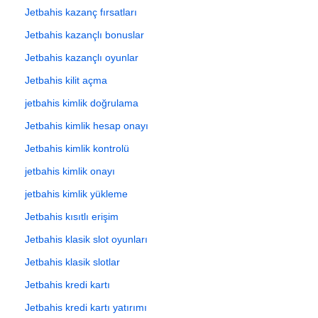
Jetbahis kazanç fırsatları
Jetbahis kazançlı bonuslar
Jetbahis kazançlı oyunlar
Jetbahis kilit açma
jetbahis kimlik doğrulama
Jetbahis kimlik hesap onayı
Jetbahis kimlik kontrolü
jetbahis kimlik onayı
jetbahis kimlik yükleme
Jetbahis kısıtlı erişim
Jetbahis klasik slot oyunları
Jetbahis klasik slotlar
Jetbahis kredi kartı
Jetbahis kredi kartı yatırımı