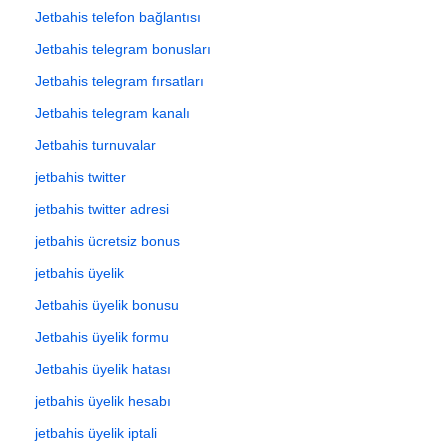
Jetbahis telefon bağlantısı
Jetbahis telegram bonusları
Jetbahis telegram fırsatları
Jetbahis telegram kanalı
Jetbahis turnuvalar
jetbahis twitter
jetbahis twitter adresi
jetbahis ücretsiz bonus
jetbahis üyelik
Jetbahis üyelik bonusu
Jetbahis üyelik formu
Jetbahis üyelik hatası
jetbahis üyelik hesabı
jetbahis üyelik iptali