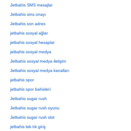
Jetbahis SMS mesajlar
Jetbahis sms onayı
Jetbahis son adres
jetbahis sosyal ağlar
jetbahis sosyal hesaplar
jetbahis sosyal medya
Jetbahis sosyal medya iletişim
Jetbahis sosyal medya kanalları
jetbahis spor
jetbahis spor bahisleri
Jetbahis sugar rush
Jetbahis sugar rush oyunu
Jetbahis sugar rush slot
jetbahis tek tık giriş