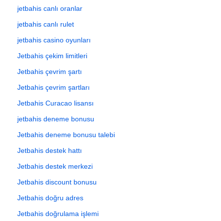
jetbahis canlı oranlar
jetbahis canlı rulet
jetbahis casino oyunları
Jetbahis çekim limitleri
Jetbahis çevrim şartı
Jetbahis çevrim şartları
Jetbahis Curacao lisansı
jetbahis deneme bonusu
Jetbahis deneme bonusu talebi
Jetbahis destek hattı
Jetbahis destek merkezi
Jetbahis discount bonusu
Jetbahis doğru adres
Jetbahis doğrulama işlemi