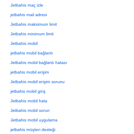
Jetbahis maç izle
jetbahis mail adresi
Jetbahis maksimum limit
Jetbahis minimum limit
Jetbahis mobil
jetbahis mobil bağlantı
Jetbahis mobil bağlantı hatası
jetbahis mobil erişim
Jetbahis mobil erişim sorunu
jetbahis mobil giriş
Jetbahis mobil hata
Jetbahis mobil sorun
Jetbahis mobil uygulama
jetbahis müşteri desteği