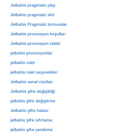
Jetbahis pragmatic play
Jetbahis pragmatic slot
Jetbahis Pragmatic turnuvalar
Jetbahis promosyon koşulları
Jetbahis promosyon talebi
jetbahis promosyonlar
jetbahis rulet
jetbahis rulet seçenekleri
Jetbahis sanal cüzdan
Jetbahis şifre değişikliği
jetbahis şifre değiştirme
Jetbahis şifre hatası
jetbahis şifre sıfırlama
jetbahis şifre yenileme