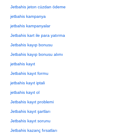
Jetbahis jeton cüzdan ödeme
jetbahis kampanya
jetbahis kampanyalar
Jetbahis kart ile para yatırma
Jetbahis kayıp bonusu
Jetbahis kayıp bonusu alımı
jetbahis kayıt
Jetbahis kayıt formu
jetbahis kayıt iptali
jetbahis kayıt ol
Jetbahis kayıt problemi
Jetbahis kayıt şartları
Jetbahis kayıt sorunu
Jetbahis kazanç fırsatları