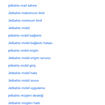
jetbahis mail adresi
Jetbahis maksimum limit
Jetbahis minimum limit
Jetbahis mobil
jetbahis mobil bağlantı
Jetbahis mobil bağlantı hatası
jetbahis mobil erişim
Jetbahis mobil erişim sorunu
jetbahis mobil giriş
Jetbahis mobil hata
Jetbahis mobil sorun
Jetbahis mobil uygulama
jetbahis müşteri desteği
Jetbahis müşteri hattı