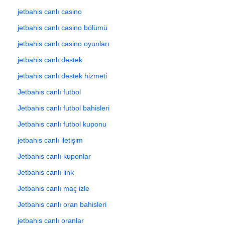
jetbahis canlı casino
jetbahis canlı casino bölümü
jetbahis canlı casino oyunları
jetbahis canlı destek
jetbahis canlı destek hizmeti
Jetbahis canlı futbol
Jetbahis canlı futbol bahisleri
Jetbahis canlı futbol kuponu
jetbahis canlı iletişim
Jetbahis canlı kuponlar
Jetbahis canlı link
Jetbahis canlı maç izle
Jetbahis canlı oran bahisleri
jetbahis canlı oranlar