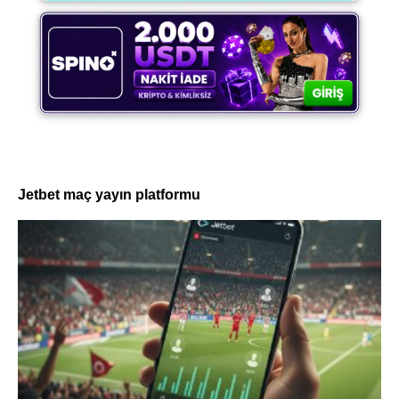
Jetbet maç yayın platformu