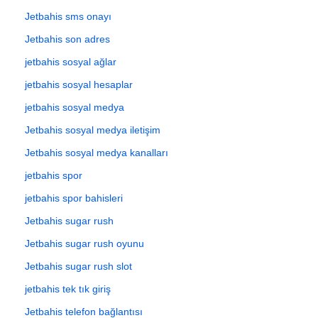
Jetbahis sms onayı
Jetbahis son adres
jetbahis sosyal ağlar
jetbahis sosyal hesaplar
jetbahis sosyal medya
Jetbahis sosyal medya iletişim
Jetbahis sosyal medya kanalları
jetbahis spor
jetbahis spor bahisleri
Jetbahis sugar rush
Jetbahis sugar rush oyunu
Jetbahis sugar rush slot
jetbahis tek tık giriş
Jetbahis telefon bağlantısı