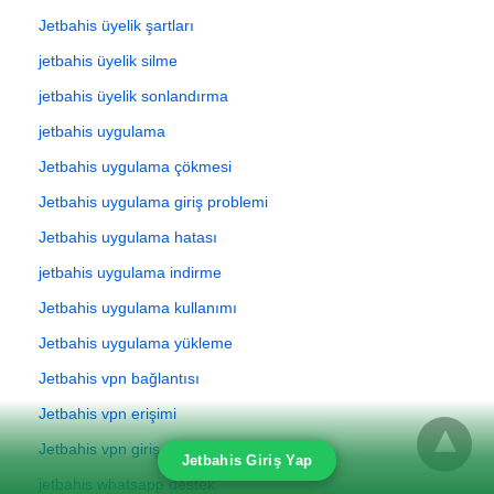
Jetbahis üyelik şartları
jetbahis üyelik silme
jetbahis üyelik sonlandırma
jetbahis uygulama
Jetbahis uygulama çökmesi
Jetbahis uygulama giriş problemi
Jetbahis uygulama hatası
jetbahis uygulama indirme
Jetbahis uygulama kullanımı
Jetbahis uygulama yükleme
Jetbahis vpn bağlantısı
Jetbahis vpn erişimi
Jetbahis vpn giriş rehberi
Jetbahis Giriş Yap
jetbahis whatsapp destek