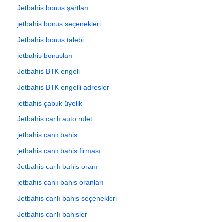
Jetbahis bonus şartları
jetbahis bonus seçenekleri
Jetbahis bonus talebi
jetbahis bonusları
Jetbahis BTK engeli
Jetbahis BTK engelli adresler
jetbahis çabuk üyelik
Jetbahis canlı auto rulet
jetbahis canlı bahis
jetbahis canlı bahis firması
Jetbahis canlı bahis oranı
jetbahis canlı bahis oranları
Jetbahis canlı bahis seçenekleri
Jetbahis canlı bahisler