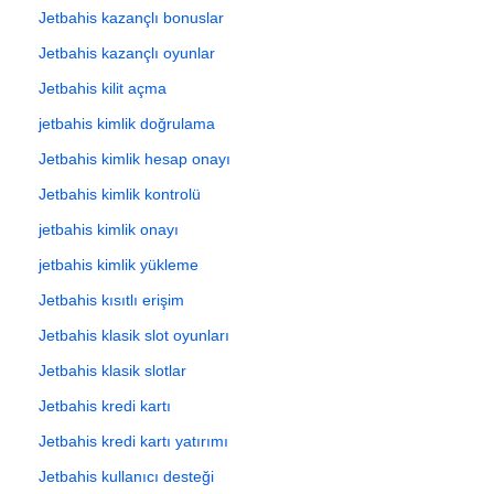
Jetbahis kazançlı bonuslar
Jetbahis kazançlı oyunlar
Jetbahis kilit açma
jetbahis kimlik doğrulama
Jetbahis kimlik hesap onayı
Jetbahis kimlik kontrolü
jetbahis kimlik onayı
jetbahis kimlik yükleme
Jetbahis kısıtlı erişim
Jetbahis klasik slot oyunları
Jetbahis klasik slotlar
Jetbahis kredi kartı
Jetbahis kredi kartı yatırımı
Jetbahis kullanıcı desteği