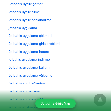
Jetbahis üyelik şartları
jetbahis üyelik silme
jetbahis üyelik sonlandırma
jetbahis uygulama
Jetbahis uygulama çökmesi
Jetbahis uygulama giriş problemi
Jetbahis uygulama hatası
jetbahis uygulama indirme
Jetbahis uygulama kullanımı
Jetbahis uygulama yükleme
Jetbahis vpn bağlantısı
Jetbahis vpn erişimi
Jetbahis vpn giriş rehberi
Jetbahis Giriş Yap
jetbahis whatsapp destek