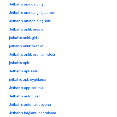
Jetbahis anında giriş
Jetbahis anında giriş adresi
Jetbahis anında giriş linki
Jetbahis anlık erişim
jetbahis anlık giriş
jetbahis anlık oranlar
Jetbahis anlık oranlar listesi
jetbahis apk
Jetbahis apk indir
jetbahis apk uygulama
Jetbahis app sorunu
Jetbahis auto rulet
Jetbahis auto rulet oyunu
Jetbahis bağlantı doğrulama