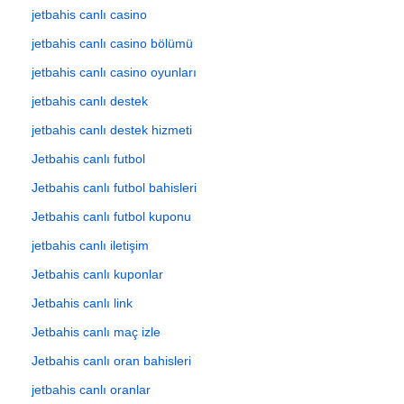
jetbahis canlı casino
jetbahis canlı casino bölümü
jetbahis canlı casino oyunları
jetbahis canlı destek
jetbahis canlı destek hizmeti
Jetbahis canlı futbol
Jetbahis canlı futbol bahisleri
Jetbahis canlı futbol kuponu
jetbahis canlı iletişim
Jetbahis canlı kuponlar
Jetbahis canlı link
Jetbahis canlı maç izle
Jetbahis canlı oran bahisleri
jetbahis canlı oranlar