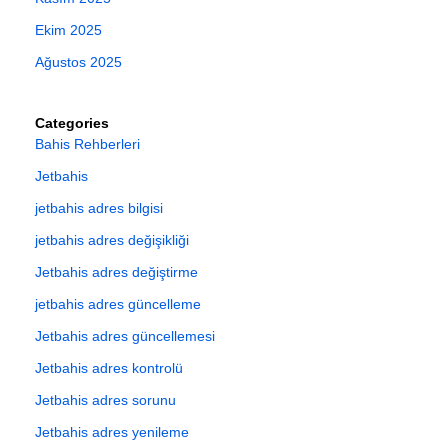
Ekim 2025
Ağustos 2025
Categories
Bahis Rehberleri
Jetbahis
jetbahis adres bilgisi
jetbahis adres değişikliği
Jetbahis adres değiştirme
jetbahis adres güncelleme
Jetbahis adres güncellemesi
Jetbahis adres kontrolü
Jetbahis adres sorunu
Jetbahis adres yenileme