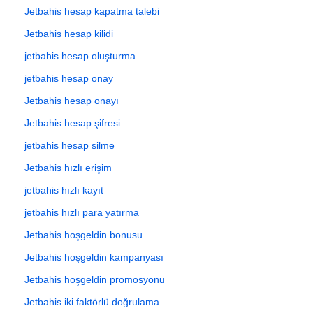
Jetbahis hesap kapatma talebi
Jetbahis hesap kilidi
jetbahis hesap oluşturma
jetbahis hesap onay
Jetbahis hesap onayı
Jetbahis hesap şifresi
jetbahis hesap silme
Jetbahis hızlı erişim
jetbahis hızlı kayıt
jetbahis hızlı para yatırma
Jetbahis hoşgeldin bonusu
Jetbahis hoşgeldin kampanyası
Jetbahis hoşgeldin promosyonu
Jetbahis iki faktörlü doğrulama