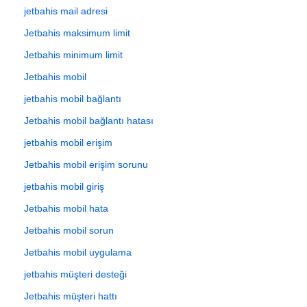
jetbahis mail adresi
Jetbahis maksimum limit
Jetbahis minimum limit
Jetbahis mobil
jetbahis mobil bağlantı
Jetbahis mobil bağlantı hatası
jetbahis mobil erişim
Jetbahis mobil erişim sorunu
jetbahis mobil giriş
Jetbahis mobil hata
Jetbahis mobil sorun
Jetbahis mobil uygulama
jetbahis müşteri desteği
Jetbahis müşteri hattı