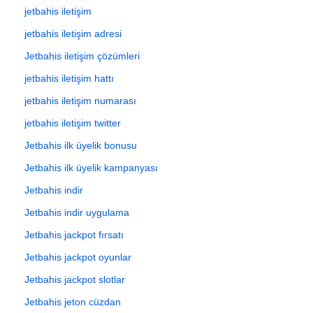
jetbahis iletişim
jetbahis iletişim adresi
Jetbahis iletişim çözümleri
jetbahis iletişim hattı
jetbahis iletişim numarası
jetbahis iletişim twitter
Jetbahis ilk üyelik bonusu
Jetbahis ilk üyelik kampanyası
Jetbahis indir
Jetbahis indir uygulama
Jetbahis jackpot fırsatı
Jetbahis jackpot oyunlar
Jetbahis jackpot slotlar
Jetbahis jeton cüzdan