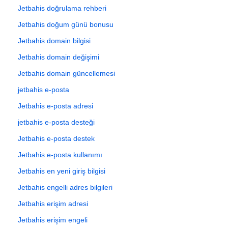
Jetbahis doğrulama rehberi
Jetbahis doğum günü bonusu
Jetbahis domain bilgisi
Jetbahis domain değişimi
Jetbahis domain güncellemesi
jetbahis e-posta
Jetbahis e-posta adresi
jetbahis e-posta desteği
Jetbahis e-posta destek
Jetbahis e-posta kullanımı
Jetbahis en yeni giriş bilgisi
Jetbahis engelli adres bilgileri
Jetbahis erişim adresi
Jetbahis erişim engeli