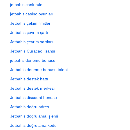
jetbahis canlı rulet
jetbahis casino oyunları
Jetbahis çekim limitleri
Jetbahis çevrim şartı
Jetbahis çevrim şartları
Jetbahis Curacao lisansı
jetbahis deneme bonusu
Jetbahis deneme bonusu talebi
Jetbahis destek hattı
Jetbahis destek merkezi
Jetbahis discount bonusu
Jetbahis doğru adres
Jetbahis doğrulama işlemi
Jetbahis doğrulama kodu