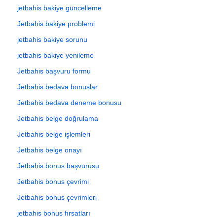
jetbahis bakiye güncelleme
Jetbahis bakiye problemi
jetbahis bakiye sorunu
jetbahis bakiye yenileme
Jetbahis başvuru formu
Jetbahis bedava bonuslar
Jetbahis bedava deneme bonusu
Jetbahis belge doğrulama
Jetbahis belge işlemleri
Jetbahis belge onayı
Jetbahis bonus başvurusu
Jetbahis bonus çevrimi
Jetbahis bonus çevrimleri
jetbahis bonus fırsatları