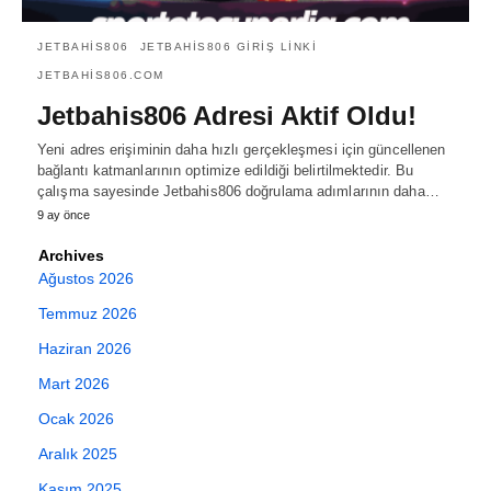
JETBAHIS806
JETBAHIS806 GIRIŞ LINKI
JETBAHIS806.COM
Jetbahis806 Adresi Aktif Oldu!
Yeni adres erişiminin daha hızlı gerçekleşmesi için güncellenen
bağlantı katmanlarının optimize edildiği belirtilmektedir. Bu
çalışma sayesinde Jetbahis806 doğrulama adımlarının daha…
9 ay önce
Archives
Ağustos 2026
Temmuz 2026
Haziran 2026
Mart 2026
Ocak 2026
Aralık 2025
Kasım 2025