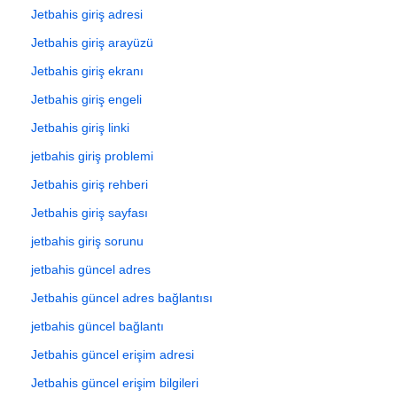
Jetbahis giriş adresi
Jetbahis giriş arayüzü
Jetbahis giriş ekranı
Jetbahis giriş engeli
Jetbahis giriş linki
jetbahis giriş problemi
Jetbahis giriş rehberi
Jetbahis giriş sayfası
jetbahis giriş sorunu
jetbahis güncel adres
Jetbahis güncel adres bağlantısı
jetbahis güncel bağlantı
Jetbahis güncel erişim adresi
Jetbahis güncel erişim bilgileri