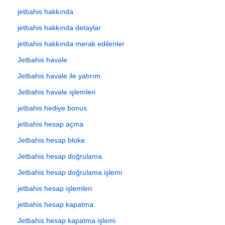
jetbahis hakkında
jetbahis hakkında detaylar
jetbahis hakkında merak edilenler
Jetbahis havale
Jetbahis havale ile yatırım
Jetbahis havale işlemleri
jetbahis hediye bonus
jetbahis hesap açma
Jetbahis hesap bloke
Jetbahis hesap doğrulama
Jetbahis hesap doğrulama işlemi
jetbahis hesap işlemleri
jetbahis hesap kapatma
Jetbahis hesap kapatma işlemi