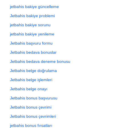
jetbahis bakiye güncelleme
Jetbahis bakiye problemi
jetbahis bakiye sorunu
jetbahis bakiye yenileme
Jetbahis başvuru formu
Jetbahis bedava bonuslar
Jetbahis bedava deneme bonusu
Jetbahis belge doğrulama
Jetbahis belge işlemleri
Jetbahis belge onayı
Jetbahis bonus başvurusu
Jetbahis bonus çevrimi
Jetbahis bonus çevrimleri
jetbahis bonus fırsatları