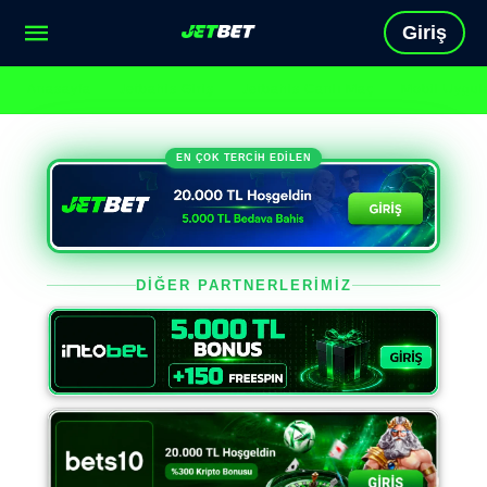
Giriş
Anasayfa
Jetbahis Giriş
Jetbahis Canlı Maç
Mobil Uygu
EN ÇOK TERCİH EDİLEN
DİĞER PARTNERLERİMİZ