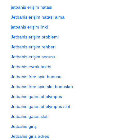
jetbahis erişim hatası
Jetbahis erişim hatası alma
jetbahis erişim linki
Jetbahis erişim problemi
Jetbahis erişim rehberi
Jetbahis erişim sorunu
Jetbahis evrak talebi
Jetbahis free spin bonusu
Jetbahis free spin slot bonusları
Jetbahis gates of olympus
Jetbahis gates of olympus slot
Jetbahis gates slot
Jetbahis giriş
Jetbahis giris adres