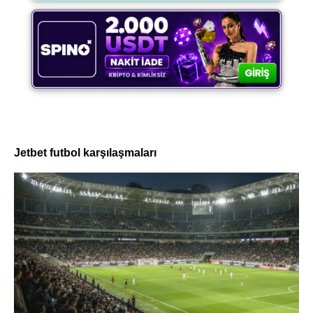
Jetbet futbol karşılaşmaları