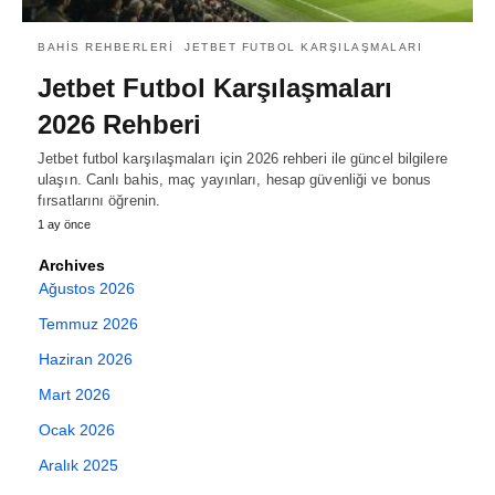
BAHIS REHBERLERI
JETBET FUTBOL KARŞILAŞMALARI
Jetbet Futbol Karşılaşmaları
2026 Rehberi
Jetbet futbol karşılaşmaları için 2026 rehberi ile güncel bilgilere
ulaşın. Canlı bahis, maç yayınları, hesap güvenliği ve bonus
fırsatlarını öğrenin.
1 ay önce
Archives
Ağustos 2026
Temmuz 2026
Haziran 2026
Mart 2026
Ocak 2026
Aralık 2025