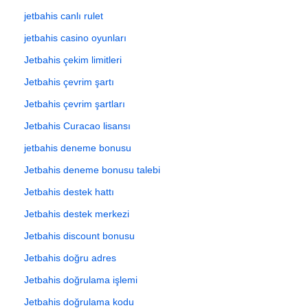
jetbahis canlı rulet
jetbahis casino oyunları
Jetbahis çekim limitleri
Jetbahis çevrim şartı
Jetbahis çevrim şartları
Jetbahis Curacao lisansı
jetbahis deneme bonusu
Jetbahis deneme bonusu talebi
Jetbahis destek hattı
Jetbahis destek merkezi
Jetbahis discount bonusu
Jetbahis doğru adres
Jetbahis doğrulama işlemi
Jetbahis doğrulama kodu