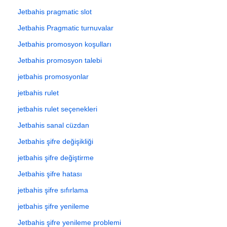
Jetbahis pragmatic slot
Jetbahis Pragmatic turnuvalar
Jetbahis promosyon koşulları
Jetbahis promosyon talebi
jetbahis promosyonlar
jetbahis rulet
jetbahis rulet seçenekleri
Jetbahis sanal cüzdan
Jetbahis şifre değişikliği
jetbahis şifre değiştirme
Jetbahis şifre hatası
jetbahis şifre sıfırlama
jetbahis şifre yenileme
Jetbahis şifre yenileme problemi