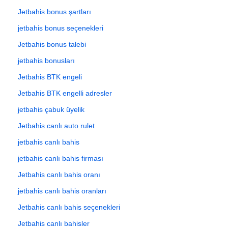
Jetbahis bonus şartları
jetbahis bonus seçenekleri
Jetbahis bonus talebi
jetbahis bonusları
Jetbahis BTK engeli
Jetbahis BTK engelli adresler
jetbahis çabuk üyelik
Jetbahis canlı auto rulet
jetbahis canlı bahis
jetbahis canlı bahis firması
Jetbahis canlı bahis oranı
jetbahis canlı bahis oranları
Jetbahis canlı bahis seçenekleri
Jetbahis canlı bahisler