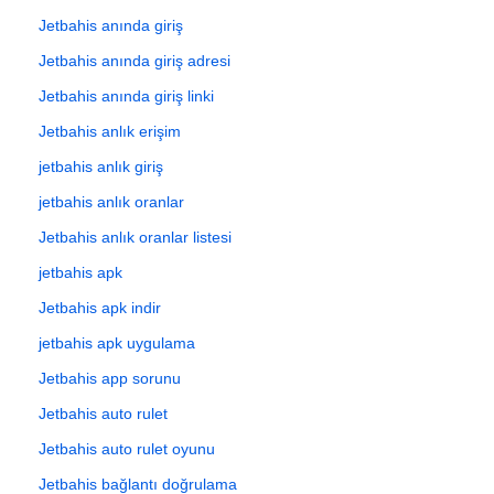
Jetbahis anında giriş
Jetbahis anında giriş adresi
Jetbahis anında giriş linki
Jetbahis anlık erişim
jetbahis anlık giriş
jetbahis anlık oranlar
Jetbahis anlık oranlar listesi
jetbahis apk
Jetbahis apk indir
jetbahis apk uygulama
Jetbahis app sorunu
Jetbahis auto rulet
Jetbahis auto rulet oyunu
Jetbahis bağlantı doğrulama