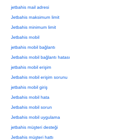
jetbahis mail adresi
Jetbahis maksimum limit
Jetbahis minimum limit
Jetbahis mobil
jetbahis mobil bağlantı
Jetbahis mobil bağlantı hatası
jetbahis mobil erişim
Jetbahis mobil erişim sorunu
jetbahis mobil giriş
Jetbahis mobil hata
Jetbahis mobil sorun
Jetbahis mobil uygulama
jetbahis müşteri desteği
Jetbahis müşteri hattı