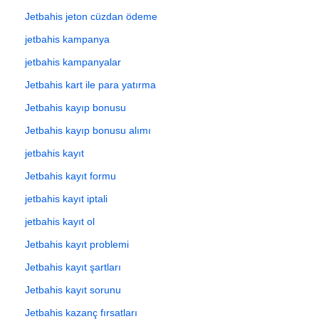
Jetbahis jeton cüzdan ödeme
jetbahis kampanya
jetbahis kampanyalar
Jetbahis kart ile para yatırma
Jetbahis kayıp bonusu
Jetbahis kayıp bonusu alımı
jetbahis kayıt
Jetbahis kayıt formu
jetbahis kayıt iptali
jetbahis kayıt ol
Jetbahis kayıt problemi
Jetbahis kayıt şartları
Jetbahis kayıt sorunu
Jetbahis kazanç fırsatları