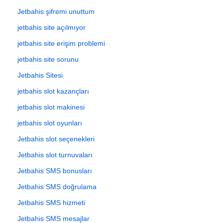
Jetbahis şifremi unuttum
jetbahis site açılmıyor
jetbahis site erişim problemi
jetbahis site sorunu
Jetbahis Sitesi
jetbahis slot kazançları
jetbahis slot makinesi
jetbahis slot oyunları
Jetbahis slot seçenekleri
Jetbahis slot turnuvaları
Jetbahis SMS bonusları
Jetbahis SMS doğrulama
Jetbahis SMS hizmeti
Jetbahis SMS mesajlar