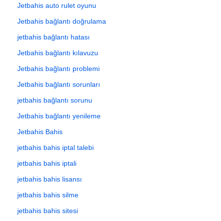
Jetbahis auto rulet oyunu
Jetbahis bağlantı doğrulama
jetbahis bağlantı hatası
Jetbahis bağlantı kılavuzu
Jetbahis bağlantı problemi
Jetbahis bağlantı sorunları
jetbahis bağlantı sorunu
Jetbahis bağlantı yenileme
Jetbahis Bahis
jetbahis bahis iptal talebi
jetbahis bahis iptali
jetbahis bahis lisansı
jetbahis bahis silme
jetbahis bahis sitesi