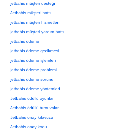
jetbahis müşteri desteği
Jetbahis müşteri hattı
jetbahis müşteri hizmetleri
jetbahis müşteri yardım hattı
jetbahis ödeme
jetbahis ödeme gecikmesi
jetbahis ödeme işlemleri
jetbahis ödeme problemi
jetbahis ödeme sorunu
jetbahis ödeme yöntemleri
Jetbahis ödüllü oyunlar
Jetbahis ödüllü turnuvalar
Jetbahis onay kılavuzu
Jetbahis onay kodu