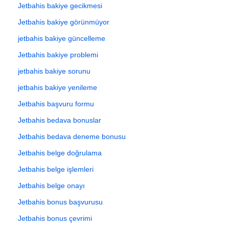
Jetbahis bakiye gecikmesi
Jetbahis bakiye görünmüyor
jetbahis bakiye güncelleme
Jetbahis bakiye problemi
jetbahis bakiye sorunu
jetbahis bakiye yenileme
Jetbahis başvuru formu
Jetbahis bedava bonuslar
Jetbahis bedava deneme bonusu
Jetbahis belge doğrulama
Jetbahis belge işlemleri
Jetbahis belge onayı
Jetbahis bonus başvurusu
Jetbahis bonus çevrimi