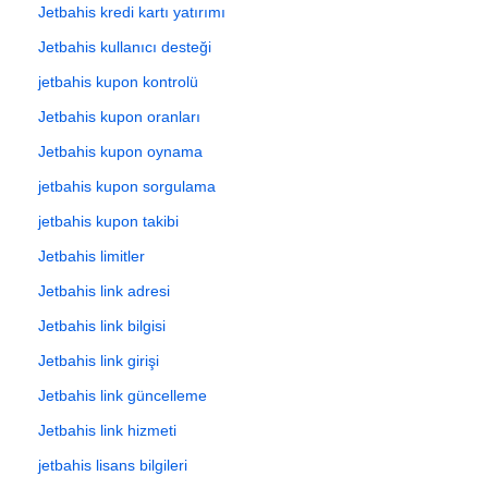
Jetbahis kredi kartı yatırımı
Jetbahis kullanıcı desteği
jetbahis kupon kontrolü
Jetbahis kupon oranları
Jetbahis kupon oynama
jetbahis kupon sorgulama
jetbahis kupon takibi
Jetbahis limitler
Jetbahis link adresi
Jetbahis link bilgisi
Jetbahis link girişi
Jetbahis link güncelleme
Jetbahis link hizmeti
jetbahis lisans bilgileri