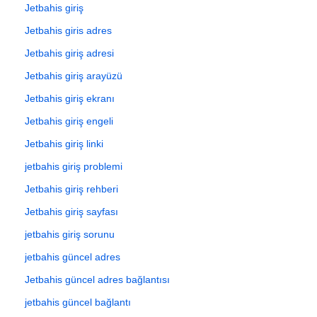
Jetbahis giriş
Jetbahis giris adres
Jetbahis giriş adresi
Jetbahis giriş arayüzü
Jetbahis giriş ekranı
Jetbahis giriş engeli
Jetbahis giriş linki
jetbahis giriş problemi
Jetbahis giriş rehberi
Jetbahis giriş sayfası
jetbahis giriş sorunu
jetbahis güncel adres
Jetbahis güncel adres bağlantısı
jetbahis güncel bağlantı