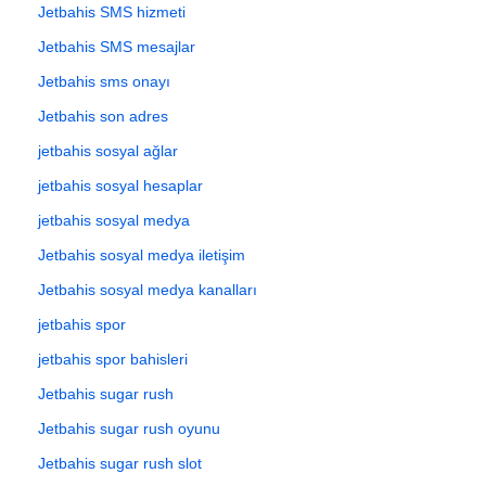
Jetbahis SMS hizmeti
Jetbahis SMS mesajlar
Jetbahis sms onayı
Jetbahis son adres
jetbahis sosyal ağlar
jetbahis sosyal hesaplar
jetbahis sosyal medya
Jetbahis sosyal medya iletişim
Jetbahis sosyal medya kanalları
jetbahis spor
jetbahis spor bahisleri
Jetbahis sugar rush
Jetbahis sugar rush oyunu
Jetbahis sugar rush slot