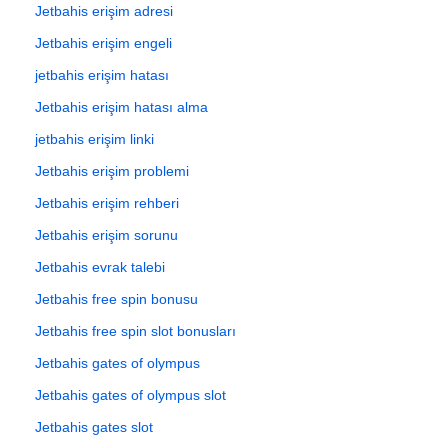
Jetbahis erişim adresi
Jetbahis erişim engeli
jetbahis erişim hatası
Jetbahis erişim hatası alma
jetbahis erişim linki
Jetbahis erişim problemi
Jetbahis erişim rehberi
Jetbahis erişim sorunu
Jetbahis evrak talebi
Jetbahis free spin bonusu
Jetbahis free spin slot bonusları
Jetbahis gates of olympus
Jetbahis gates of olympus slot
Jetbahis gates slot