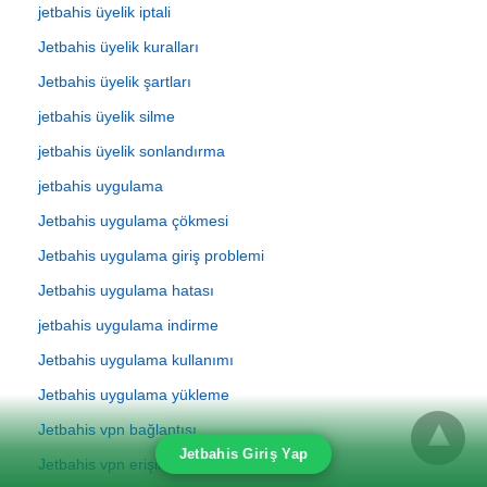
jetbahis üyelik iptali
Jetbahis üyelik kuralları
Jetbahis üyelik şartları
jetbahis üyelik silme
jetbahis üyelik sonlandırma
jetbahis uygulama
Jetbahis uygulama çökmesi
Jetbahis uygulama giriş problemi
Jetbahis uygulama hatası
jetbahis uygulama indirme
Jetbahis uygulama kullanımı
Jetbahis uygulama yükleme
Jetbahis vpn bağlantısı
Jetbahis Giriş Yap
Jetbahis vpn erişimi