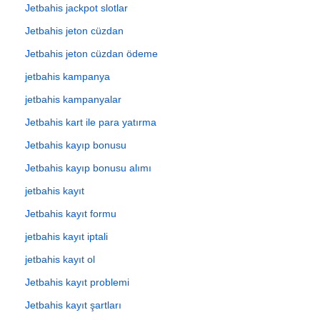
Jetbahis jackpot slotlar
Jetbahis jeton cüzdan
Jetbahis jeton cüzdan ödeme
jetbahis kampanya
jetbahis kampanyalar
Jetbahis kart ile para yatırma
Jetbahis kayıp bonusu
Jetbahis kayıp bonusu alımı
jetbahis kayıt
Jetbahis kayıt formu
jetbahis kayıt iptali
jetbahis kayıt ol
Jetbahis kayıt problemi
Jetbahis kayıt şartları