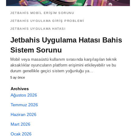
JETBAHIS MOBIL ERIŞIM SORUNU
JETBAHIS UYGULAMA GIRIŞ PROBLEMI
JETBAHIS UYGULAMA HATASI
Jetbahis Uygulama Hatası Bahis
Sistem Sorunu
Mobil veya masaüstü kullanım sırasında karşılaşılan teknik
aksaklıklar oyuncuların platform erişimini etkileyebilir ve bu
durum genellikle geçici sistem yoğunluğu ya…
5 ay önce
Archives
Ağustos 2026
Temmuz 2026
Haziran 2026
Mart 2026
Ocak 2026