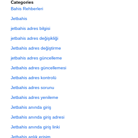
Categories
Bahis Rehberleri
Jetbahis
jetbahis adres bilgisi
jetbahis adres değişikliği
Jetbahis adres değiştirme
jetbahis adres güncelleme
Jetbahis adres güncellemesi
Jetbahis adres kontrolü
Jetbahis adres sorunu
Jetbahis adres yenileme
Jetbahis anında giriş
Jetbahis anında giriş adresi
Jetbahis anında giriş linki
Jetbahis anlık erişim