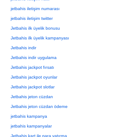
jetbahis iletişim numarası
jetbahis iletişim twitter
Jetbahis ilk üyelik bonusu
Jetbahis ilk üyelik kampanyası
Jetbahis indir
Jetbahis indir uygulama
Jetbahis jackpot fırsatı
Jetbahis jackpot oyunlar
Jetbahis jackpot slotlar
Jetbahis jeton cüzdan
Jetbahis jeton cüzdan ödeme
jetbahis kampanya
jetbahis kampanyalar
Jetbahis kart ile para yatırma