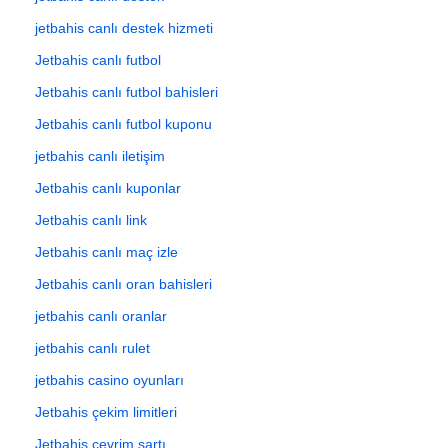
jetbahis canlı destek hizmeti
Jetbahis canlı futbol
Jetbahis canlı futbol bahisleri
Jetbahis canlı futbol kuponu
jetbahis canlı iletişim
Jetbahis canlı kuponlar
Jetbahis canlı link
Jetbahis canlı maç izle
Jetbahis canlı oran bahisleri
jetbahis canlı oranlar
jetbahis canlı rulet
jetbahis casino oyunları
Jetbahis çekim limitleri
Jetbahis çevrim şartı