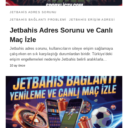
JETBAHIS ADRES SORUNU
JETBAHIS BAĞLANTI PROBLEMI
JETBAHIS ERIŞIM ADRESI
Jetbahis Adres Sorunu ve Canlı
Maç İzle
Jetbahis adres sorunu, kullanıcıların siteye erişim sağlamaya
çalışırken en sık karşılaştığı durumlardan biridir. Türkiye’deki
erişim engellemeleri nedeniyle Jetbahis belirli aralıklarla…
10 ay önce