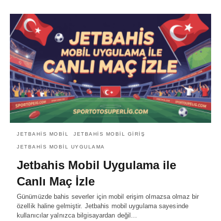
JETBAHIS MOBIL
JETBAHIS MOBIL GIRIŞ
JETBAHIS MOBIL UYGULAMA
Jetbahis Mobil Uygulama ile
Canlı Maç İzle
Günümüzde bahis severler için mobil erişim olmazsa olmaz bir
özellik haline gelmiştir. Jetbahis mobil uygulama sayesinde
kullanıcılar yalnızca bilgisayardan değil…