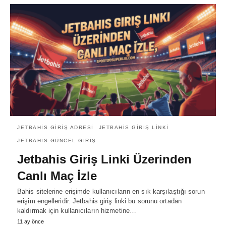
JETBAHIS GIRIŞ ADRESI
JETBAHIS GIRIŞ LINKI
JETBAHIS GÜNCEL GIRIŞ
Jetbahis Giriş Linki Üzerinden
Canlı Maç İzle
Bahis sitelerine erişimde kullanıcıların en sık karşılaştığı sorun
erişim engelleridir. Jetbahis giriş linki bu sorunu ortadan
kaldırmak için kullanıcıların hizmetine…
11 ay önce