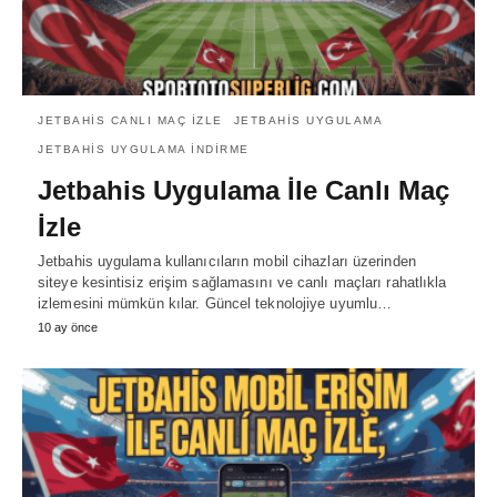
JETBAHIS CANLI MAÇ IZLE
JETBAHIS UYGULAMA
JETBAHIS UYGULAMA INDIRME
Jetbahis Uygulama İle Canlı Maç
İzle
Jetbahis uygulama kullanıcıların mobil cihazları üzerinden
siteye kesintisiz erişim sağlamasını ve canlı maçları rahatlıkla
izlemesini mümkün kılar. Güncel teknolojiye uyumlu…
10 ay önce