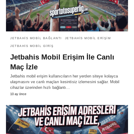
JETBAHIS MOBIL BAĞLANTI
JETBAHIS MOBIL ERIŞIM
JETBAHIS MOBIL GIRIŞ
Jetbahis Mobil Erişim İle Canlı
Maç İzle
Jetbahis mobil erişim kullanıcıların her yerden siteye kolayca
ulaşmasını ve canlı maçları kesintisiz izlemesini sağlar. Mobil
cihazlar üzerinden hızlı bağlantı…
10 ay önce