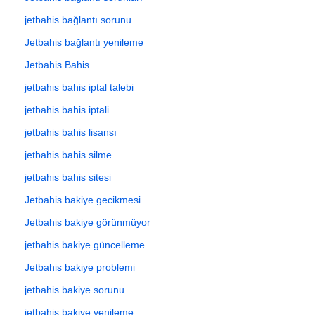
jetbahis bağlantı sorunu
Jetbahis bağlantı yenileme
Jetbahis Bahis
jetbahis bahis iptal talebi
jetbahis bahis iptali
jetbahis bahis lisansı
jetbahis bahis silme
jetbahis bahis sitesi
Jetbahis bakiye gecikmesi
Jetbahis bakiye görünmüyor
jetbahis bakiye güncelleme
Jetbahis bakiye problemi
jetbahis bakiye sorunu
jetbahis bakiye yenileme