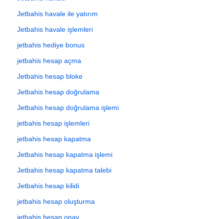
Jetbahis havale ile yatırım
Jetbahis havale işlemleri
jetbahis hediye bonus
jetbahis hesap açma
Jetbahis hesap bloke
Jetbahis hesap doğrulama
Jetbahis hesap doğrulama işlemi
jetbahis hesap işlemleri
jetbahis hesap kapatma
Jetbahis hesap kapatma işlemi
Jetbahis hesap kapatma talebi
Jetbahis hesap kilidi
jetbahis hesap oluşturma
jetbahis hesap onay