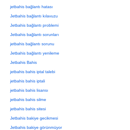
jetbahis bağlantı hatası
Jetbahis bağlantı kılavuzu
Jetbahis bağlantı problemi
Jetbahis bağlantı sorunları
jetbahis bağlantı sorunu
Jetbahis bağlantı yenileme
Jetbahis Bahis
jetbahis bahis iptal talebi
jetbahis bahis iptali
jetbahis bahis lisansı
jetbahis bahis silme
jetbahis bahis sitesi
Jetbahis bakiye gecikmesi
Jetbahis bakiye görünmüyor