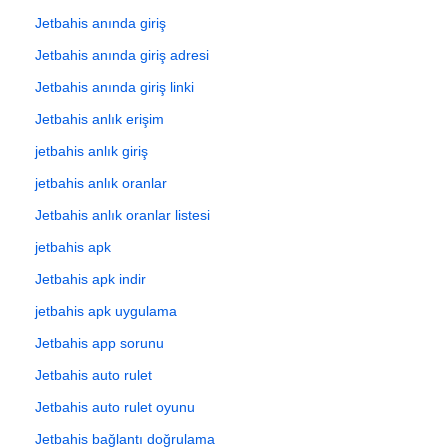
Jetbahis anında giriş
Jetbahis anında giriş adresi
Jetbahis anında giriş linki
Jetbahis anlık erişim
jetbahis anlık giriş
jetbahis anlık oranlar
Jetbahis anlık oranlar listesi
jetbahis apk
Jetbahis apk indir
jetbahis apk uygulama
Jetbahis app sorunu
Jetbahis auto rulet
Jetbahis auto rulet oyunu
Jetbahis bağlantı doğrulama