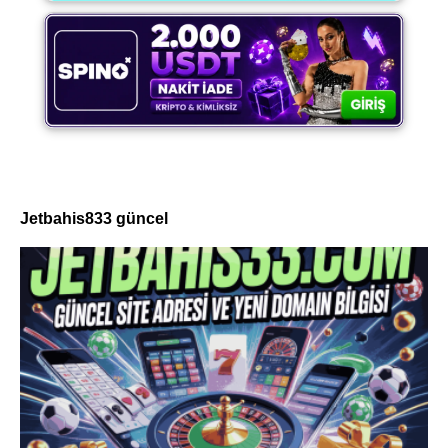
Jetbahis833 güncel