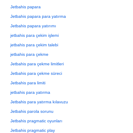
Jetbahis papara
Jetbahis papara para yatırma
Jetbahis papara yatırımı
jetbahis para çekim işlemi
jetbahis para çekim talebi
jetbahis para çekme
Jetbahis para çekme limitleri
Jetbahis para çekme süreci
Jetbahis para limiti
jetbahis para yatırma
Jetbahis para yatırma kılavuzu
Jetbahis parola sorunu
Jetbahis pragmatic oyunları
Jetbahis pragmatic play