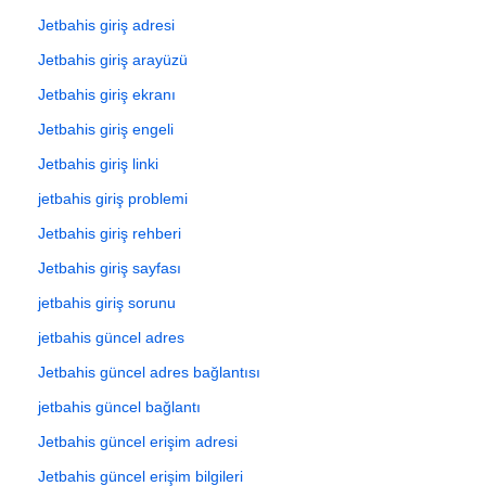
Jetbahis giriş adresi
Jetbahis giriş arayüzü
Jetbahis giriş ekranı
Jetbahis giriş engeli
Jetbahis giriş linki
jetbahis giriş problemi
Jetbahis giriş rehberi
Jetbahis giriş sayfası
jetbahis giriş sorunu
jetbahis güncel adres
Jetbahis güncel adres bağlantısı
jetbahis güncel bağlantı
Jetbahis güncel erişim adresi
Jetbahis güncel erişim bilgileri