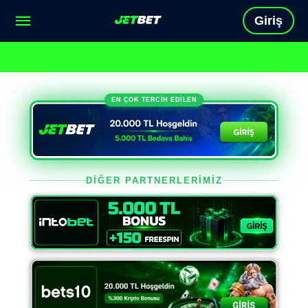
Giriş
Anasayfa
Jetbahis Giriş
Jetbahis Canlı Maç
Mobil Uygu
EN ÇOK TERCİH EDİLEN
DİĞER PARTNERLERİMİZ