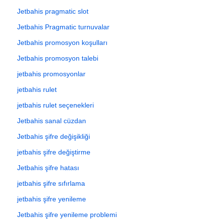
Jetbahis pragmatic slot
Jetbahis Pragmatic turnuvalar
Jetbahis promosyon koşulları
Jetbahis promosyon talebi
jetbahis promosyonlar
jetbahis rulet
jetbahis rulet seçenekleri
Jetbahis sanal cüzdan
Jetbahis şifre değişikliği
jetbahis şifre değiştirme
Jetbahis şifre hatası
jetbahis şifre sıfırlama
jetbahis şifre yenileme
Jetbahis şifre yenileme problemi