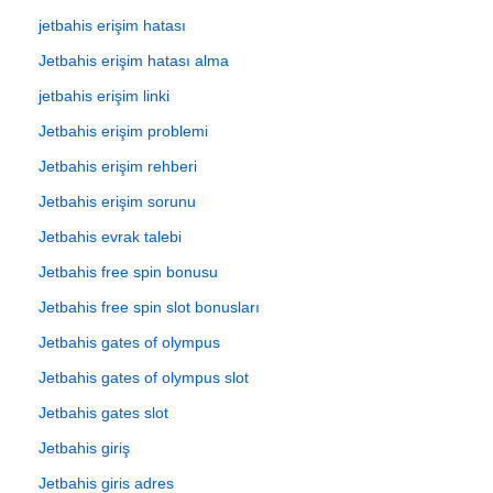
jetbahis erişim hatası
Jetbahis erişim hatası alma
jetbahis erişim linki
Jetbahis erişim problemi
Jetbahis erişim rehberi
Jetbahis erişim sorunu
Jetbahis evrak talebi
Jetbahis free spin bonusu
Jetbahis free spin slot bonusları
Jetbahis gates of olympus
Jetbahis gates of olympus slot
Jetbahis gates slot
Jetbahis giriş
Jetbahis giris adres