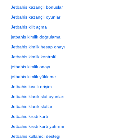
Jetbahis kazançlı bonuslar
Jetbahis kazançlı oyunlar
Jetbahis kilit açma
jetbahis kimlik doğrulama
Jetbahis kimlik hesap onayı
Jetbahis kimlik kontrolü
jetbahis kimlik onayı
jetbahis kimlik yükleme
Jetbahis kısıtlı erişim
Jetbahis klasik slot oyunları
Jetbahis klasik slotlar
Jetbahis kredi kartı
Jetbahis kredi kartı yatırımı
Jetbahis kullanıcı desteği