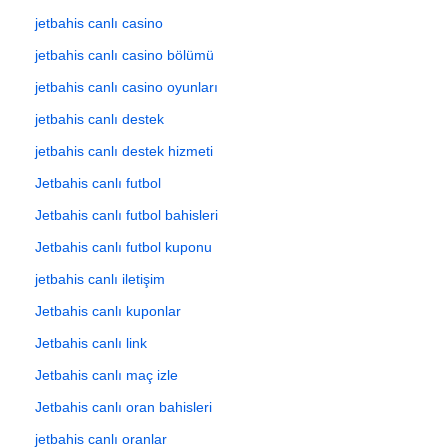
jetbahis canlı casino
jetbahis canlı casino bölümü
jetbahis canlı casino oyunları
jetbahis canlı destek
jetbahis canlı destek hizmeti
Jetbahis canlı futbol
Jetbahis canlı futbol bahisleri
Jetbahis canlı futbol kuponu
jetbahis canlı iletişim
Jetbahis canlı kuponlar
Jetbahis canlı link
Jetbahis canlı maç izle
Jetbahis canlı oran bahisleri
jetbahis canlı oranlar