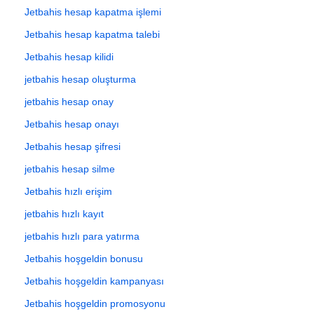
Jetbahis hesap kapatma işlemi
Jetbahis hesap kapatma talebi
Jetbahis hesap kilidi
jetbahis hesap oluşturma
jetbahis hesap onay
Jetbahis hesap onayı
Jetbahis hesap şifresi
jetbahis hesap silme
Jetbahis hızlı erişim
jetbahis hızlı kayıt
jetbahis hızlı para yatırma
Jetbahis hoşgeldin bonusu
Jetbahis hoşgeldin kampanyası
Jetbahis hoşgeldin promosyonu