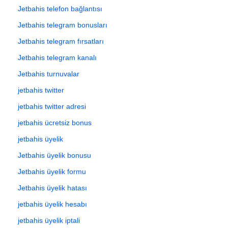
Jetbahis telefon bağlantısı
Jetbahis telegram bonusları
Jetbahis telegram fırsatları
Jetbahis telegram kanalı
Jetbahis turnuvalar
jetbahis twitter
jetbahis twitter adresi
jetbahis ücretsiz bonus
jetbahis üyelik
Jetbahis üyelik bonusu
Jetbahis üyelik formu
Jetbahis üyelik hatası
jetbahis üyelik hesabı
jetbahis üyelik iptali