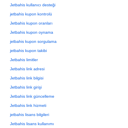
Jetbahis kullanıcı desteği
jetbahis kupon kontrolü
Jetbahis kupon oranları
Jetbahis kupon oynama
jetbahis kupon sorgulama
jetbahis kupon takibi
Jetbahis limitler
Jetbahis link adresi
Jetbahis link bilgisi
Jetbahis link girişi
Jetbahis link güncelleme
Jetbahis link hizmeti
jetbahis lisans bilgileri
Jetbahis lisans kullanımı