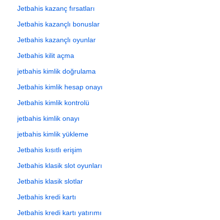
Jetbahis kazanç fırsatları
Jetbahis kazançlı bonuslar
Jetbahis kazançlı oyunlar
Jetbahis kilit açma
jetbahis kimlik doğrulama
Jetbahis kimlik hesap onayı
Jetbahis kimlik kontrolü
jetbahis kimlik onayı
jetbahis kimlik yükleme
Jetbahis kısıtlı erişim
Jetbahis klasik slot oyunları
Jetbahis klasik slotlar
Jetbahis kredi kartı
Jetbahis kredi kartı yatırımı