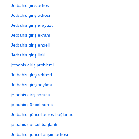
Jetbahis giris adres
Jetbahis giriş adresi
Jetbahis giriş arayüzü
Jetbahis giriş ekranı
Jetbahis giriş engeli
Jetbahis giriş linki
jetbahis giriş problemi
Jetbahis giriş rehberi
Jetbahis giriş sayfası
jetbahis giriş sorunu
jetbahis güncel adres
Jetbahis güncel adres bağlantısı
jetbahis güncel bağlantı
Jetbahis güncel erişim adresi