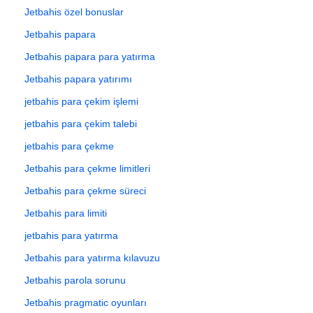
Jetbahis özel bonuslar
Jetbahis papara
Jetbahis papara para yatırma
Jetbahis papara yatırımı
jetbahis para çekim işlemi
jetbahis para çekim talebi
jetbahis para çekme
Jetbahis para çekme limitleri
Jetbahis para çekme süreci
Jetbahis para limiti
jetbahis para yatırma
Jetbahis para yatırma kılavuzu
Jetbahis parola sorunu
Jetbahis pragmatic oyunları