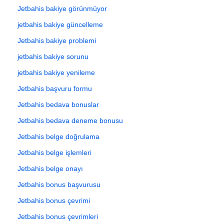
Jetbahis bakiye görünmüyor
jetbahis bakiye güncelleme
Jetbahis bakiye problemi
jetbahis bakiye sorunu
jetbahis bakiye yenileme
Jetbahis başvuru formu
Jetbahis bedava bonuslar
Jetbahis bedava deneme bonusu
Jetbahis belge doğrulama
Jetbahis belge işlemleri
Jetbahis belge onayı
Jetbahis bonus başvurusu
Jetbahis bonus çevrimi
Jetbahis bonus çevrimleri