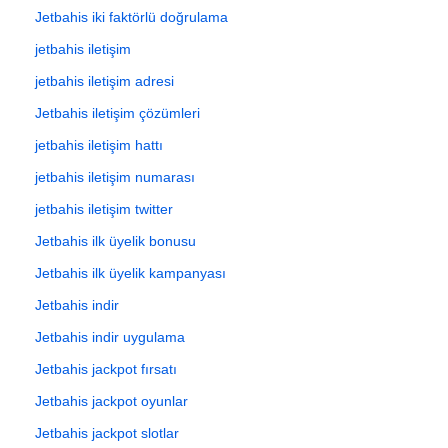
Jetbahis iki faktörlü doğrulama
jetbahis iletişim
jetbahis iletişim adresi
Jetbahis iletişim çözümleri
jetbahis iletişim hattı
jetbahis iletişim numarası
jetbahis iletişim twitter
Jetbahis ilk üyelik bonusu
Jetbahis ilk üyelik kampanyası
Jetbahis indir
Jetbahis indir uygulama
Jetbahis jackpot fırsatı
Jetbahis jackpot oyunlar
Jetbahis jackpot slotlar