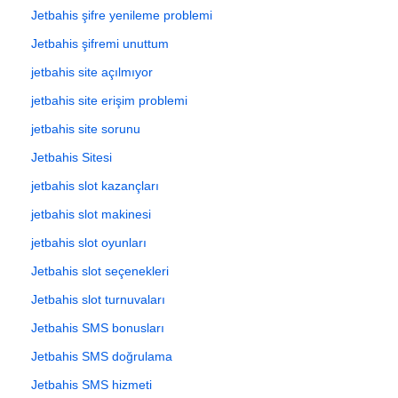
Jetbahis şifre yenileme problemi
Jetbahis şifremi unuttum
jetbahis site açılmıyor
jetbahis site erişim problemi
jetbahis site sorunu
Jetbahis Sitesi
jetbahis slot kazançları
jetbahis slot makinesi
jetbahis slot oyunları
Jetbahis slot seçenekleri
Jetbahis slot turnuvaları
Jetbahis SMS bonusları
Jetbahis SMS doğrulama
Jetbahis SMS hizmeti