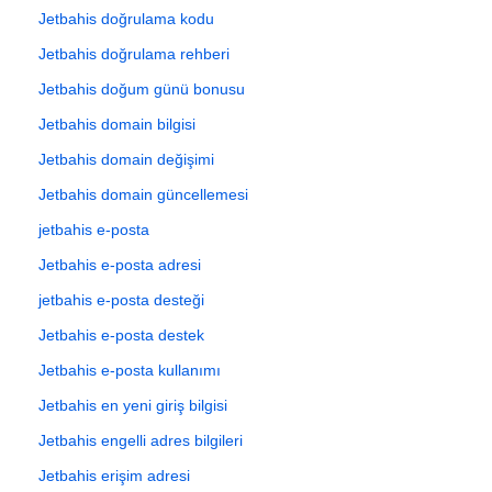
Jetbahis doğrulama kodu
Jetbahis doğrulama rehberi
Jetbahis doğum günü bonusu
Jetbahis domain bilgisi
Jetbahis domain değişimi
Jetbahis domain güncellemesi
jetbahis e-posta
Jetbahis e-posta adresi
jetbahis e-posta desteği
Jetbahis e-posta destek
Jetbahis e-posta kullanımı
Jetbahis en yeni giriş bilgisi
Jetbahis engelli adres bilgileri
Jetbahis erişim adresi