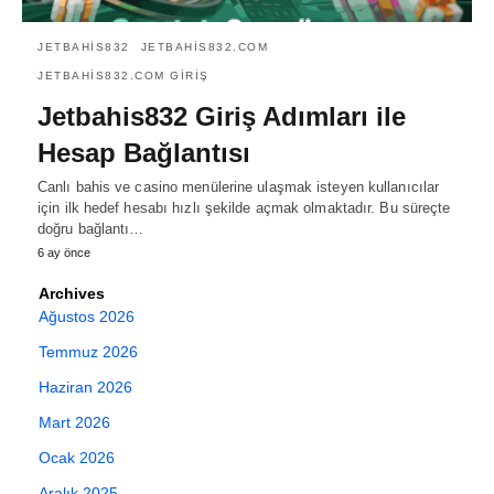
JETBAHIS832
JETBAHIS832.COM
JETBAHIS832.COM GIRIŞ
Jetbahis832 Giriş Adımları ile
Hesap Bağlantısı
Canlı bahis ve casino menülerine ulaşmak isteyen kullanıcılar
için ilk hedef hesabı hızlı şekilde açmak olmaktadır. Bu süreçte
doğru bağlantı…
6 ay önce
Archives
Ağustos 2026
Temmuz 2026
Haziran 2026
Mart 2026
Ocak 2026
Aralık 2025