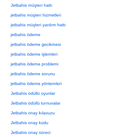
Jetbahis müşteri hattı
jetbahis müşteri hizmetleri
jetbahis müşteri yardım hattı
jetbahis ödeme
jetbahis ödeme gecikmesi
jetbahis ödeme işlemleri
jetbahis ödeme problemi
jetbahis ödeme sorunu
jetbahis ödeme yöntemleri
Jetbahis ödüllü oyunlar
Jetbahis ödüllü turnuvalar
Jetbahis onay kılavuzu
Jetbahis onay kodu
Jetbahis onay süreci