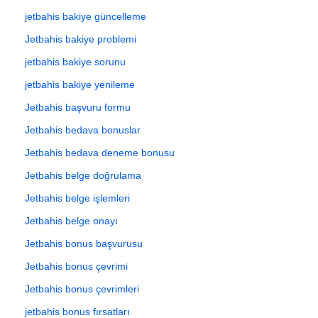
jetbahis bakiye güncelleme
Jetbahis bakiye problemi
jetbahis bakiye sorunu
jetbahis bakiye yenileme
Jetbahis başvuru formu
Jetbahis bedava bonuslar
Jetbahis bedava deneme bonusu
Jetbahis belge doğrulama
Jetbahis belge işlemleri
Jetbahis belge onayı
Jetbahis bonus başvurusu
Jetbahis bonus çevrimi
Jetbahis bonus çevrimleri
jetbahis bonus fırsatları