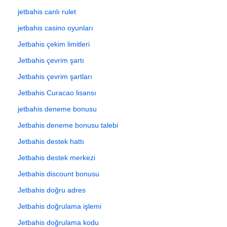
jetbahis canlı rulet
jetbahis casino oyunları
Jetbahis çekim limitleri
Jetbahis çevrim şartı
Jetbahis çevrim şartları
Jetbahis Curacao lisansı
jetbahis deneme bonusu
Jetbahis deneme bonusu talebi
Jetbahis destek hattı
Jetbahis destek merkezi
Jetbahis discount bonusu
Jetbahis doğru adres
Jetbahis doğrulama işlemi
Jetbahis doğrulama kodu