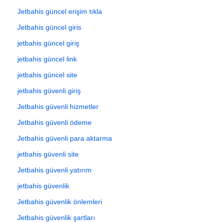
Jetbahis güncel erişim tıkla
Jetbahis güncel giris
jetbahis güncel giriş
jetbahis güncel link
jetbahis güncel site
jetbahis güvenli giriş
Jetbahis güvenli hizmetler
Jetbahis güvenli ödeme
Jetbahis güvenli para aktarma
jetbahis güvenli site
Jetbahis güvenli yatırım
jetbahis güvenlik
Jetbahis güvenlik önlemleri
Jetbahis güvenlik şartları