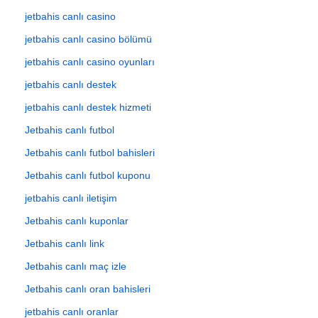
jetbahis canlı casino
jetbahis canlı casino bölümü
jetbahis canlı casino oyunları
jetbahis canlı destek
jetbahis canlı destek hizmeti
Jetbahis canlı futbol
Jetbahis canlı futbol bahisleri
Jetbahis canlı futbol kuponu
jetbahis canlı iletişim
Jetbahis canlı kuponlar
Jetbahis canlı link
Jetbahis canlı maç izle
Jetbahis canlı oran bahisleri
jetbahis canlı oranlar