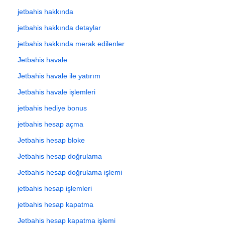
jetbahis hakkında
jetbahis hakkında detaylar
jetbahis hakkında merak edilenler
Jetbahis havale
Jetbahis havale ile yatırım
Jetbahis havale işlemleri
jetbahis hediye bonus
jetbahis hesap açma
Jetbahis hesap bloke
Jetbahis hesap doğrulama
Jetbahis hesap doğrulama işlemi
jetbahis hesap işlemleri
jetbahis hesap kapatma
Jetbahis hesap kapatma işlemi