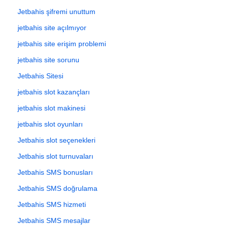
Jetbahis şifremi unuttum
jetbahis site açılmıyor
jetbahis site erişim problemi
jetbahis site sorunu
Jetbahis Sitesi
jetbahis slot kazançları
jetbahis slot makinesi
jetbahis slot oyunları
Jetbahis slot seçenekleri
Jetbahis slot turnuvaları
Jetbahis SMS bonusları
Jetbahis SMS doğrulama
Jetbahis SMS hizmeti
Jetbahis SMS mesajlar