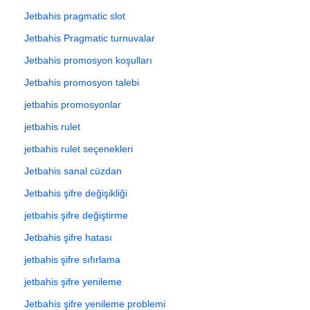
Jetbahis pragmatic slot
Jetbahis Pragmatic turnuvalar
Jetbahis promosyon koşulları
Jetbahis promosyon talebi
jetbahis promosyonlar
jetbahis rulet
jetbahis rulet seçenekleri
Jetbahis sanal cüzdan
Jetbahis şifre değişikliği
jetbahis şifre değiştirme
Jetbahis şifre hatası
jetbahis şifre sıfırlama
jetbahis şifre yenileme
Jetbahis şifre yenileme problemi