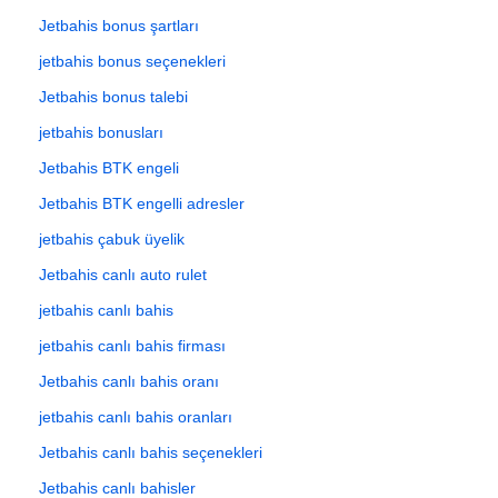
Jetbahis bonus şartları
jetbahis bonus seçenekleri
Jetbahis bonus talebi
jetbahis bonusları
Jetbahis BTK engeli
Jetbahis BTK engelli adresler
jetbahis çabuk üyelik
Jetbahis canlı auto rulet
jetbahis canlı bahis
jetbahis canlı bahis firması
Jetbahis canlı bahis oranı
jetbahis canlı bahis oranları
Jetbahis canlı bahis seçenekleri
Jetbahis canlı bahisler