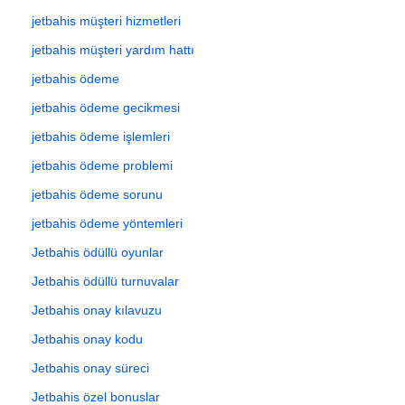
jetbahis müşteri hizmetleri
jetbahis müşteri yardım hattı
jetbahis ödeme
jetbahis ödeme gecikmesi
jetbahis ödeme işlemleri
jetbahis ödeme problemi
jetbahis ödeme sorunu
jetbahis ödeme yöntemleri
Jetbahis ödüllü oyunlar
Jetbahis ödüllü turnuvalar
Jetbahis onay kılavuzu
Jetbahis onay kodu
Jetbahis onay süreci
Jetbahis özel bonuslar