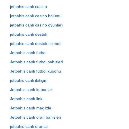
jetbahis canlı casino
jetbahis canlı casino bölümü
jetbahis canlı casino oyunları
jetbahis canlı destek
jetbahis canlı destek hizmeti
Jetbahis canlı futbol
Jetbahis canlı futbol bahisleri
Jetbahis canlı futbol kuponu
jetbahis canlı iletişim
Jetbahis canlı kuponlar
Jetbahis canlı link
Jetbahis canlı maç izle
Jetbahis canlı oran bahisleri
jetbahis canlı oranlar