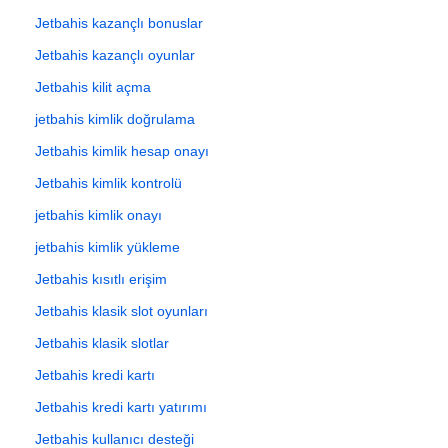
Jetbahis kazançlı bonuslar
Jetbahis kazançlı oyunlar
Jetbahis kilit açma
jetbahis kimlik doğrulama
Jetbahis kimlik hesap onayı
Jetbahis kimlik kontrolü
jetbahis kimlik onayı
jetbahis kimlik yükleme
Jetbahis kısıtlı erişim
Jetbahis klasik slot oyunları
Jetbahis klasik slotlar
Jetbahis kredi kartı
Jetbahis kredi kartı yatırımı
Jetbahis kullanıcı desteği