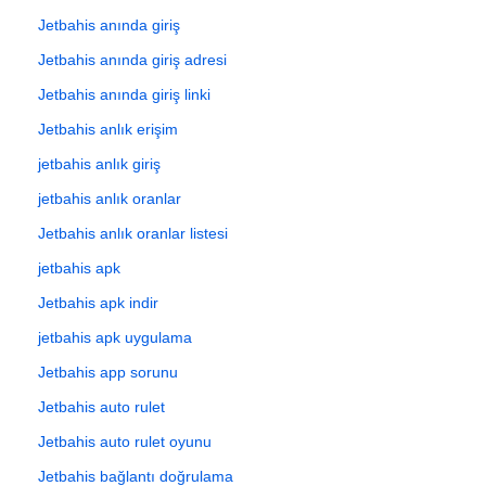
Jetbahis anında giriş
Jetbahis anında giriş adresi
Jetbahis anında giriş linki
Jetbahis anlık erişim
jetbahis anlık giriş
jetbahis anlık oranlar
Jetbahis anlık oranlar listesi
jetbahis apk
Jetbahis apk indir
jetbahis apk uygulama
Jetbahis app sorunu
Jetbahis auto rulet
Jetbahis auto rulet oyunu
Jetbahis bağlantı doğrulama