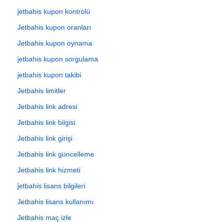
jetbahis kupon kontrolü
Jetbahis kupon oranları
Jetbahis kupon oynama
jetbahis kupon sorgulama
jetbahis kupon takibi
Jetbahis limitler
Jetbahis link adresi
Jetbahis link bilgisi
Jetbahis link girişi
Jetbahis link güncelleme
Jetbahis link hizmeti
jetbahis lisans bilgileri
Jetbahis lisans kullanımı
Jetbahis maç izle