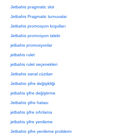
Jetbahis pragmatic slot
Jetbahis Pragmatic turnuvalar
Jetbahis promosyon koşulları
Jetbahis promosyon talebi
jetbahis promosyonlar
jetbahis rulet
jetbahis rulet seçenekleri
Jetbahis sanal cüzdan
Jetbahis şifre değişikliği
jetbahis şifre değiştirme
Jetbahis şifre hatası
jetbahis şifre sıfırlama
jetbahis şifre yenileme
Jetbahis şifre yenileme problemi