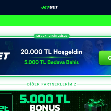
 Giriş
Jetbahis Canlı Maç
Mobil Uygulama
Jetbahis indir
EN ÇOK TERCİH EDİLEN
DİĞER PARTNERLERİMİZ