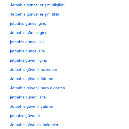
Jetbahis güncel erişim bilgileri
Jetbahis güncel erişim tıkla
jetbahis güncel giriş
Jetbahis güncel giris
jetbahis güncel link
jetbahis güncel site
jetbahis güvenli giriş
Jetbahis güvenli hizmetler
Jetbahis güvenli ödeme
Jetbahis güvenli para aktarma
jetbahis güvenli site
Jetbahis güvenli yatırım
jetbahis güvenlik
Jetbahis güvenlik önlemleri