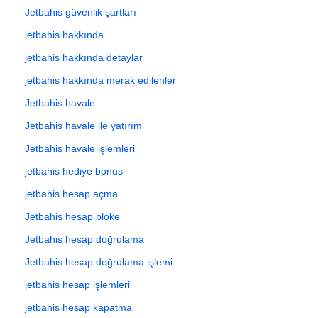
Jetbahis güvenlik şartları
jetbahis hakkında
jetbahis hakkında detaylar
jetbahis hakkında merak edilenler
Jetbahis havale
Jetbahis havale ile yatırım
Jetbahis havale işlemleri
jetbahis hediye bonus
jetbahis hesap açma
Jetbahis hesap bloke
Jetbahis hesap doğrulama
Jetbahis hesap doğrulama işlemi
jetbahis hesap işlemleri
jetbahis hesap kapatma