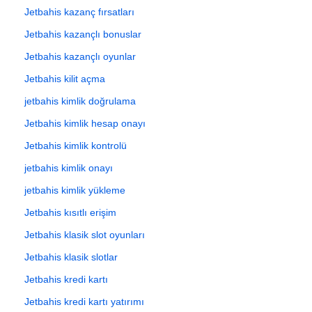
Jetbahis kazanç fırsatları
Jetbahis kazançlı bonuslar
Jetbahis kazançlı oyunlar
Jetbahis kilit açma
jetbahis kimlik doğrulama
Jetbahis kimlik hesap onayı
Jetbahis kimlik kontrolü
jetbahis kimlik onayı
jetbahis kimlik yükleme
Jetbahis kısıtlı erişim
Jetbahis klasik slot oyunları
Jetbahis klasik slotlar
Jetbahis kredi kartı
Jetbahis kredi kartı yatırımı