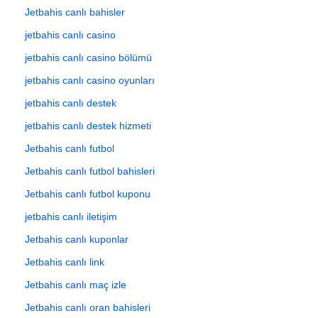
Jetbahis canlı bahisler
jetbahis canlı casino
jetbahis canlı casino bölümü
jetbahis canlı casino oyunları
jetbahis canlı destek
jetbahis canlı destek hizmeti
Jetbahis canlı futbol
Jetbahis canlı futbol bahisleri
Jetbahis canlı futbol kuponu
jetbahis canlı iletişim
Jetbahis canlı kuponlar
Jetbahis canlı link
Jetbahis canlı maç izle
Jetbahis canlı oran bahisleri