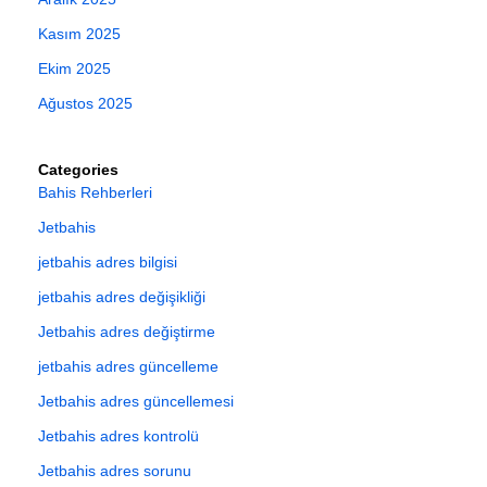
Kasım 2025
Ekim 2025
Ağustos 2025
Categories
Bahis Rehberleri
Jetbahis
jetbahis adres bilgisi
jetbahis adres değişikliği
Jetbahis adres değiştirme
jetbahis adres güncelleme
Jetbahis adres güncellemesi
Jetbahis adres kontrolü
Jetbahis adres sorunu