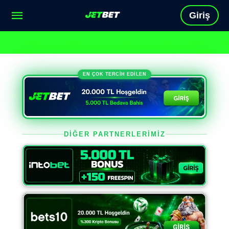
Giriş
Anasayfa
Jetbahis Giriş
Jetbahis Canlı Maç
Mobil Uygu
EN ÇOK TERCİH EDİLEN
DİĞER PARTNERLERİMİZ