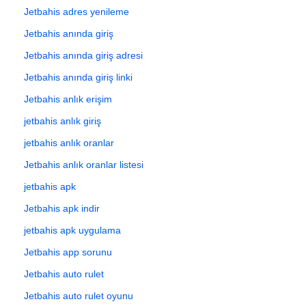
Jetbahis adres yenileme
Jetbahis anında giriş
Jetbahis anında giriş adresi
Jetbahis anında giriş linki
Jetbahis anlık erişim
jetbahis anlık giriş
jetbahis anlık oranlar
Jetbahis anlık oranlar listesi
jetbahis apk
Jetbahis apk indir
jetbahis apk uygulama
Jetbahis app sorunu
Jetbahis auto rulet
Jetbahis auto rulet oyunu