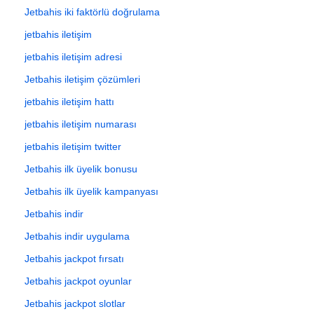
Jetbahis iki faktörlü doğrulama
jetbahis iletişim
jetbahis iletişim adresi
Jetbahis iletişim çözümleri
jetbahis iletişim hattı
jetbahis iletişim numarası
jetbahis iletişim twitter
Jetbahis ilk üyelik bonusu
Jetbahis ilk üyelik kampanyası
Jetbahis indir
Jetbahis indir uygulama
Jetbahis jackpot fırsatı
Jetbahis jackpot oyunlar
Jetbahis jackpot slotlar