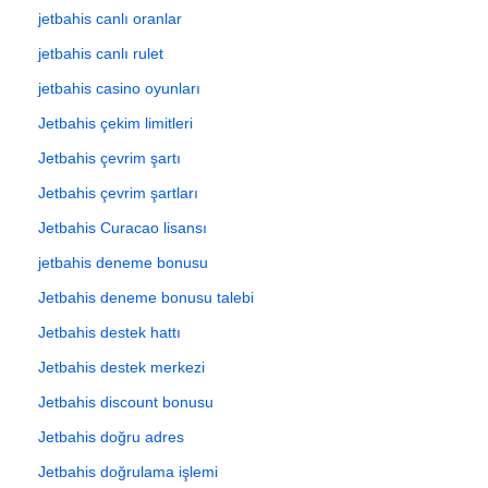
jetbahis canlı oranlar
jetbahis canlı rulet
jetbahis casino oyunları
Jetbahis çekim limitleri
Jetbahis çevrim şartı
Jetbahis çevrim şartları
Jetbahis Curacao lisansı
jetbahis deneme bonusu
Jetbahis deneme bonusu talebi
Jetbahis destek hattı
Jetbahis destek merkezi
Jetbahis discount bonusu
Jetbahis doğru adres
Jetbahis doğrulama işlemi