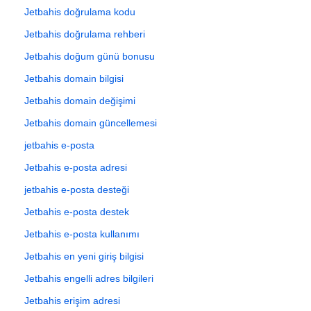
Jetbahis doğrulama kodu
Jetbahis doğrulama rehberi
Jetbahis doğum günü bonusu
Jetbahis domain bilgisi
Jetbahis domain değişimi
Jetbahis domain güncellemesi
jetbahis e-posta
Jetbahis e-posta adresi
jetbahis e-posta desteği
Jetbahis e-posta destek
Jetbahis e-posta kullanımı
Jetbahis en yeni giriş bilgisi
Jetbahis engelli adres bilgileri
Jetbahis erişim adresi