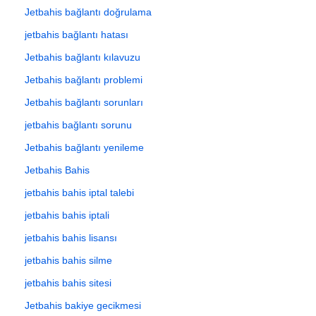
Jetbahis bağlantı doğrulama
jetbahis bağlantı hatası
Jetbahis bağlantı kılavuzu
Jetbahis bağlantı problemi
Jetbahis bağlantı sorunları
jetbahis bağlantı sorunu
Jetbahis bağlantı yenileme
Jetbahis Bahis
jetbahis bahis iptal talebi
jetbahis bahis iptali
jetbahis bahis lisansı
jetbahis bahis silme
jetbahis bahis sitesi
Jetbahis bakiye gecikmesi