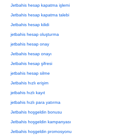
Jetbahis hesap kapatma işlemi
Jetbahis hesap kapatma talebi
Jetbahis hesap kilidi
jetbahis hesap oluşturma
jetbahis hesap onay
Jetbahis hesap onayı
Jetbahis hesap şifresi
jetbahis hesap silme
Jetbahis hızlı erişim
jetbahis hızlı kayıt
jetbahis hızlı para yatırma
Jetbahis hoşgeldin bonusu
Jetbahis hoşgeldin kampanyası
Jetbahis hoşgeldin promosyonu