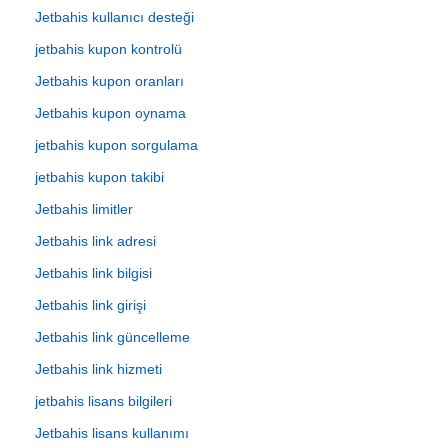
Jetbahis kullanıcı desteği
jetbahis kupon kontrolü
Jetbahis kupon oranları
Jetbahis kupon oynama
jetbahis kupon sorgulama
jetbahis kupon takibi
Jetbahis limitler
Jetbahis link adresi
Jetbahis link bilgisi
Jetbahis link girişi
Jetbahis link güncelleme
Jetbahis link hizmeti
jetbahis lisans bilgileri
Jetbahis lisans kullanımı