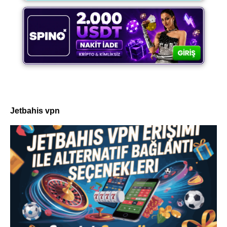
Jetbahis vpn