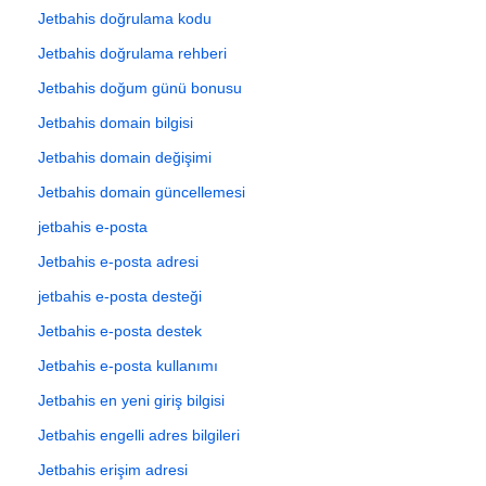
Jetbahis doğrulama kodu
Jetbahis doğrulama rehberi
Jetbahis doğum günü bonusu
Jetbahis domain bilgisi
Jetbahis domain değişimi
Jetbahis domain güncellemesi
jetbahis e-posta
Jetbahis e-posta adresi
jetbahis e-posta desteği
Jetbahis e-posta destek
Jetbahis e-posta kullanımı
Jetbahis en yeni giriş bilgisi
Jetbahis engelli adres bilgileri
Jetbahis erişim adresi