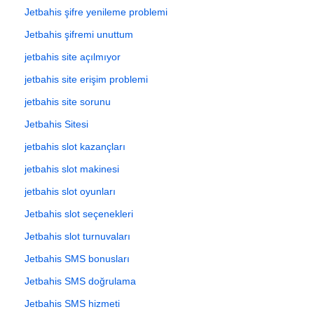
Jetbahis şifre yenileme problemi
Jetbahis şifremi unuttum
jetbahis site açılmıyor
jetbahis site erişim problemi
jetbahis site sorunu
Jetbahis Sitesi
jetbahis slot kazançları
jetbahis slot makinesi
jetbahis slot oyunları
Jetbahis slot seçenekleri
Jetbahis slot turnuvaları
Jetbahis SMS bonusları
Jetbahis SMS doğrulama
Jetbahis SMS hizmeti