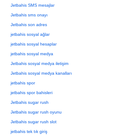
Jetbahis SMS mesajlar
Jetbahis sms onayı
Jetbahis son adres
jetbahis sosyal ağlar
jetbahis sosyal hesaplar
jetbahis sosyal medya
Jetbahis sosyal medya iletişim
Jetbahis sosyal medya kanalları
jetbahis spor
jetbahis spor bahisleri
Jetbahis sugar rush
Jetbahis sugar rush oyunu
Jetbahis sugar rush slot
jetbahis tek tık giriş