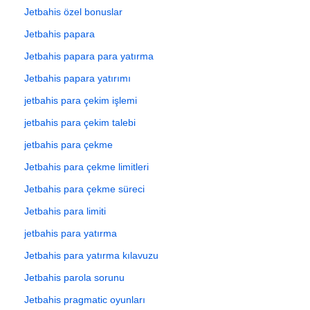
Jetbahis özel bonuslar
Jetbahis papara
Jetbahis papara para yatırma
Jetbahis papara yatırımı
jetbahis para çekim işlemi
jetbahis para çekim talebi
jetbahis para çekme
Jetbahis para çekme limitleri
Jetbahis para çekme süreci
Jetbahis para limiti
jetbahis para yatırma
Jetbahis para yatırma kılavuzu
Jetbahis parola sorunu
Jetbahis pragmatic oyunları