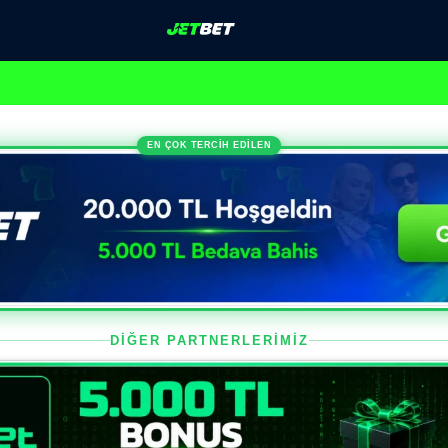
 Giriş
Jetbahis Canlı Maç
Mobil Uygulama
Jetbahis indir
EN ÇOK TERCİH EDİLEN
DİĞER PARTNERLERİMİZ