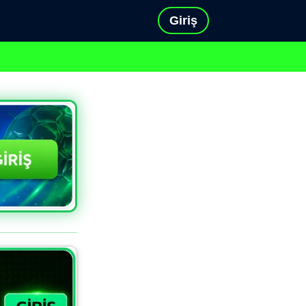
Giriş
Jetbahis hakkında