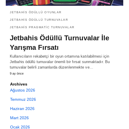
JETBAHIS ÖDÜLLÜ OYUNLAR
JETBAHIS ÖDÜLLÜ TURNUVALAR
JETBAHIS PRAGMATIC TURNUVALAR
Jetbahis Ödüllü Turnuvalar İle
Yarışma Fırsatı
Kullanıcıların rekabetçi bir oyun ortamına katılabilmesi için
Jetbahis ödüllü turnuvalar önemli bir fırsat sunmaktadır. Bu
turnuvalar belirli zamanlarda düzenlenmekte ve…
9 ay önce
Archives
Ağustos 2026
Temmuz 2026
Haziran 2026
Mart 2026
Ocak 2026