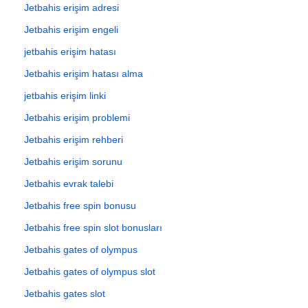
Jetbahis erişim adresi
Jetbahis erişim engeli
jetbahis erişim hatası
Jetbahis erişim hatası alma
jetbahis erişim linki
Jetbahis erişim problemi
Jetbahis erişim rehberi
Jetbahis erişim sorunu
Jetbahis evrak talebi
Jetbahis free spin bonusu
Jetbahis free spin slot bonusları
Jetbahis gates of olympus
Jetbahis gates of olympus slot
Jetbahis gates slot