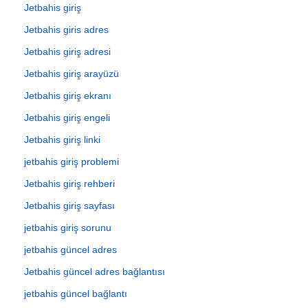
Jetbahis giriş
Jetbahis giris adres
Jetbahis giriş adresi
Jetbahis giriş arayüzü
Jetbahis giriş ekranı
Jetbahis giriş engeli
Jetbahis giriş linki
jetbahis giriş problemi
Jetbahis giriş rehberi
Jetbahis giriş sayfası
jetbahis giriş sorunu
jetbahis güncel adres
Jetbahis güncel adres bağlantısı
jetbahis güncel bağlantı