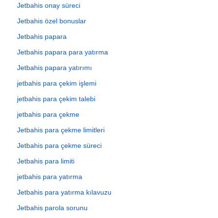
Jetbahis onay süreci
Jetbahis özel bonuslar
Jetbahis papara
Jetbahis papara para yatırma
Jetbahis papara yatırımı
jetbahis para çekim işlemi
jetbahis para çekim talebi
jetbahis para çekme
Jetbahis para çekme limitleri
Jetbahis para çekme süreci
Jetbahis para limiti
jetbahis para yatırma
Jetbahis para yatırma kılavuzu
Jetbahis parola sorunu