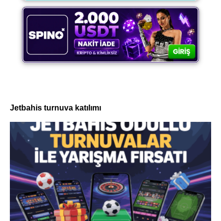
Jetbahis turnuva katılımı