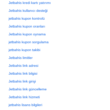
Jetbahis kredi kartı yatırımı
Jetbahis kullanıcı desteği
jetbahis kupon kontrolü
Jetbahis kupon oranları
Jetbahis kupon oynama
jetbahis kupon sorgulama
jetbahis kupon takibi
Jetbahis limitler
Jetbahis link adresi
Jetbahis link bilgisi
Jetbahis link girişi
Jetbahis link güncelleme
Jetbahis link hizmeti
jetbahis lisans bilgileri