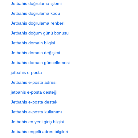
Jetbahis doğrulama işlemi
Jetbahis doğrulama kodu
Jetbahis doğrulama rehberi
Jetbahis doğum günü bonusu
Jetbahis domain bilgisi
Jetbahis domain değişimi
Jetbahis domain güncellemesi
jetbahis e-posta
Jetbahis e-posta adresi
jetbahis e-posta desteği
Jetbahis e-posta destek
Jetbahis e-posta kullanımı
Jetbahis en yeni giriş bilgisi
Jetbahis engelli adres bilgileri