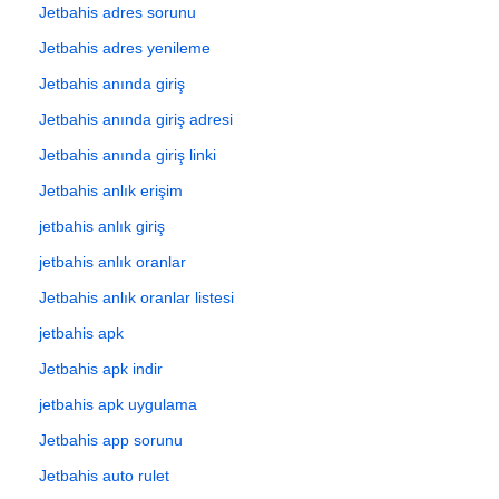
Jetbahis adres sorunu
Jetbahis adres yenileme
Jetbahis anında giriş
Jetbahis anında giriş adresi
Jetbahis anında giriş linki
Jetbahis anlık erişim
jetbahis anlık giriş
jetbahis anlık oranlar
Jetbahis anlık oranlar listesi
jetbahis apk
Jetbahis apk indir
jetbahis apk uygulama
Jetbahis app sorunu
Jetbahis auto rulet