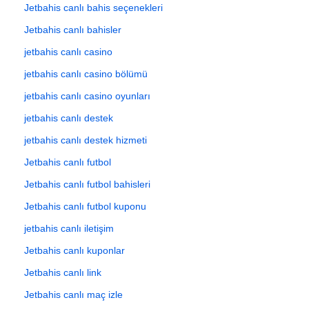
Jetbahis canlı bahis seçenekleri
Jetbahis canlı bahisler
jetbahis canlı casino
jetbahis canlı casino bölümü
jetbahis canlı casino oyunları
jetbahis canlı destek
jetbahis canlı destek hizmeti
Jetbahis canlı futbol
Jetbahis canlı futbol bahisleri
Jetbahis canlı futbol kuponu
jetbahis canlı iletişim
Jetbahis canlı kuponlar
Jetbahis canlı link
Jetbahis canlı maç izle