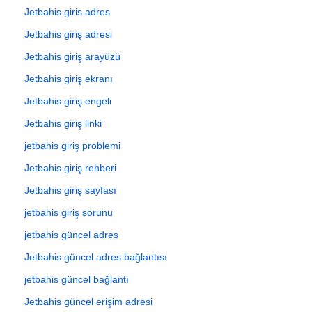
Jetbahis giris adres
Jetbahis giriş adresi
Jetbahis giriş arayüzü
Jetbahis giriş ekranı
Jetbahis giriş engeli
Jetbahis giriş linki
jetbahis giriş problemi
Jetbahis giriş rehberi
Jetbahis giriş sayfası
jetbahis giriş sorunu
jetbahis güncel adres
Jetbahis güncel adres bağlantısı
jetbahis güncel bağlantı
Jetbahis güncel erişim adresi