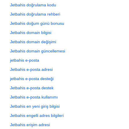
Jetbahis doğrulama kodu
Jetbahis doğrulama rehberi
Jetbahis doğum günü bonusu
Jetbahis domain bilgisi
Jetbahis domain değişimi
Jetbahis domain güncellemesi
jetbahis e-posta
Jetbahis e-posta adresi
jetbahis e-posta desteği
Jetbahis e-posta destek
Jetbahis e-posta kullanımı
Jetbahis en yeni giriş bilgisi
Jetbahis engelli adres bilgileri
Jetbahis erişim adresi