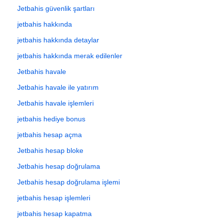
Jetbahis güvenlik şartları
jetbahis hakkında
jetbahis hakkında detaylar
jetbahis hakkında merak edilenler
Jetbahis havale
Jetbahis havale ile yatırım
Jetbahis havale işlemleri
jetbahis hediye bonus
jetbahis hesap açma
Jetbahis hesap bloke
Jetbahis hesap doğrulama
Jetbahis hesap doğrulama işlemi
jetbahis hesap işlemleri
jetbahis hesap kapatma