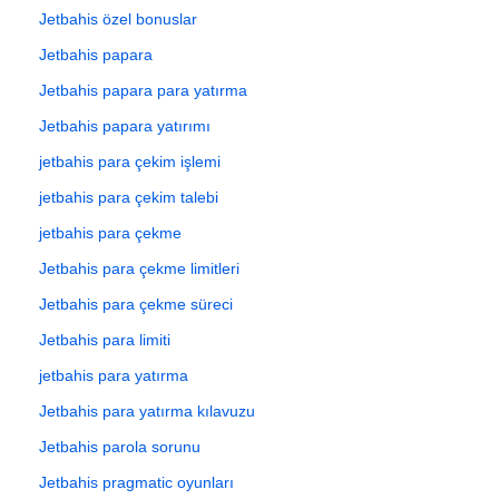
Jetbahis özel bonuslar
Jetbahis papara
Jetbahis papara para yatırma
Jetbahis papara yatırımı
jetbahis para çekim işlemi
jetbahis para çekim talebi
jetbahis para çekme
Jetbahis para çekme limitleri
Jetbahis para çekme süreci
Jetbahis para limiti
jetbahis para yatırma
Jetbahis para yatırma kılavuzu
Jetbahis parola sorunu
Jetbahis pragmatic oyunları