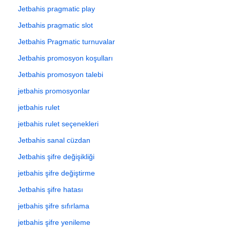
Jetbahis pragmatic play
Jetbahis pragmatic slot
Jetbahis Pragmatic turnuvalar
Jetbahis promosyon koşulları
Jetbahis promosyon talebi
jetbahis promosyonlar
jetbahis rulet
jetbahis rulet seçenekleri
Jetbahis sanal cüzdan
Jetbahis şifre değişikliği
jetbahis şifre değiştirme
Jetbahis şifre hatası
jetbahis şifre sıfırlama
jetbahis şifre yenileme