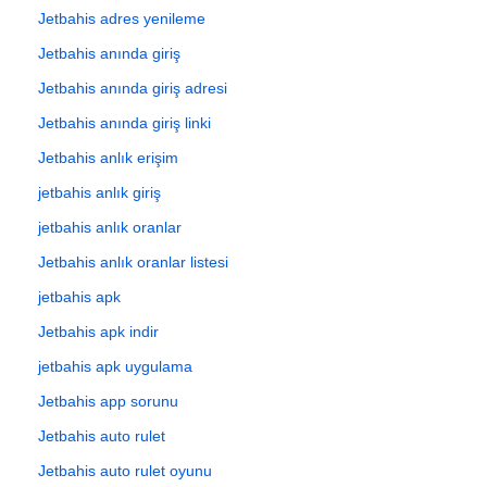
Jetbahis adres yenileme
Jetbahis anında giriş
Jetbahis anında giriş adresi
Jetbahis anında giriş linki
Jetbahis anlık erişim
jetbahis anlık giriş
jetbahis anlık oranlar
Jetbahis anlık oranlar listesi
jetbahis apk
Jetbahis apk indir
jetbahis apk uygulama
Jetbahis app sorunu
Jetbahis auto rulet
Jetbahis auto rulet oyunu