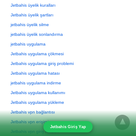
Jetbahis üyelik kuralları
Jetbahis üyelik şartları
jetbahis üyelik silme
jetbahis üyelik sonlandırma
jetbahis uygulama
Jetbahis uygulama çökmesi
Jetbahis uygulama giriş problemi
Jetbahis uygulama hatası
jetbahis uygulama indirme
Jetbahis uygulama kullanımı
Jetbahis uygulama yükleme
Jetbahis vpn bağlantısı
Jetbahis vpn erişimi
Jetbahis Giriş Yap
Jetbahis vpn giriş rehberi