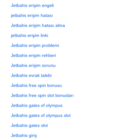
Jetbahis erişim engeli
jetbahis erişim hatası
Jetbahis erişim hatası alma
jetbahis erişim linki
Jetbahis erişim problemi
Jetbahis erişim rehberi
Jetbahis erişim sorunu
Jetbahis evrak talebi
Jetbahis free spin bonusu
Jetbahis free spin slot bonusları
Jetbahis gates of olympus
Jetbahis gates of olympus slot
Jetbahis gates slot
Jetbahis giriş