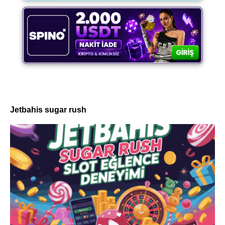
Jetbahis sugar rush