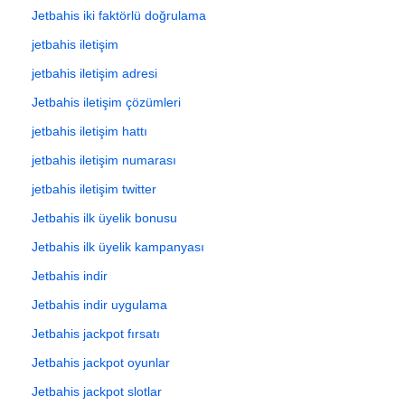
Jetbahis iki faktörlü doğrulama
jetbahis iletişim
jetbahis iletişim adresi
Jetbahis iletişim çözümleri
jetbahis iletişim hattı
jetbahis iletişim numarası
jetbahis iletişim twitter
Jetbahis ilk üyelik bonusu
Jetbahis ilk üyelik kampanyası
Jetbahis indir
Jetbahis indir uygulama
Jetbahis jackpot fırsatı
Jetbahis jackpot oyunlar
Jetbahis jackpot slotlar