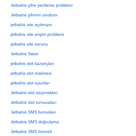
Jetbahis şifre yenileme problemi
Jetbahis şifremi unuttum
jetbahis site açılmıyor
jetbahis site erişim problemi
jetbahis site sorunu
Jetbahis Sitesi
jetbahis slot kazançları
jetbahis slot makinesi
jetbahis slot oyunları
Jetbahis slot seçenekleri
Jetbahis slot turnuvaları
Jetbahis SMS bonusları
Jetbahis SMS doğrulama
Jetbahis SMS hizmeti