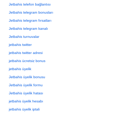
Jetbahis telefon bağlantısı
Jetbahis telegram bonusları
Jetbahis telegram fırsatları
Jetbahis telegram kanalı
Jetbahis turnuvalar
jetbahis twitter
jetbahis twitter adresi
jetbahis ücretsiz bonus
jetbahis üyelik
Jetbahis üyelik bonusu
Jetbahis üyelik formu
Jetbahis üyelik hatası
jetbahis üyelik hesabı
jetbahis üyelik iptali