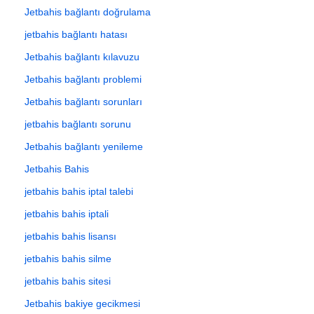
Jetbahis bağlantı doğrulama
jetbahis bağlantı hatası
Jetbahis bağlantı kılavuzu
Jetbahis bağlantı problemi
Jetbahis bağlantı sorunları
jetbahis bağlantı sorunu
Jetbahis bağlantı yenileme
Jetbahis Bahis
jetbahis bahis iptal talebi
jetbahis bahis iptali
jetbahis bahis lisansı
jetbahis bahis silme
jetbahis bahis sitesi
Jetbahis bakiye gecikmesi