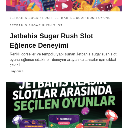
JETBAHIS SUGAR RUSH
JETBAHIS SUGAR RUSH OYUNU
JETBAHIS SUGAR RUSH SLOT
Jetbahis Sugar Rush Slot
Eğlence Deneyimi
Renkli görseller ve tempolu yapı sunan Jetbahis sugar rush slot
oyunu eğlence odaklı bir deneyim arayan kullanıcılar için dikkat
çekici…
8 ay önce