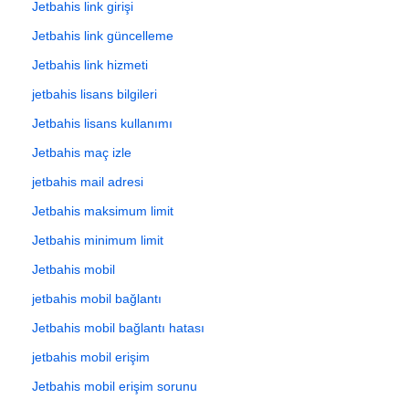
Jetbahis link girişi
Jetbahis link güncelleme
Jetbahis link hizmeti
jetbahis lisans bilgileri
Jetbahis lisans kullanımı
Jetbahis maç izle
jetbahis mail adresi
Jetbahis maksimum limit
Jetbahis minimum limit
Jetbahis mobil
jetbahis mobil bağlantı
Jetbahis mobil bağlantı hatası
jetbahis mobil erişim
Jetbahis mobil erişim sorunu