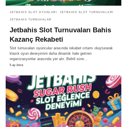
JETBAHIS SLOT OYUNLARI
JETBAHIS SLOT TURNUVALARI
JETBAHIS TURNUVALAR
Jetbahis Slot Turnuvaları Bahis
Kazanç Rekabeti
Slot turnuvaları oyuncular arasında rekabet ortamı oluşturarak
klasik oyun deneyimini daha dinamik hale getiren
organizasyonlar arasında yer alır. Belirli süre…
5 ay önce