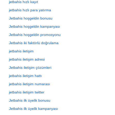
jetbahis hızlı kayıt
jetbahis hızlı para yatırma
Jetbahis hoşgeldin bonusu
Jetbahis hoşgeldin kampanyası
Jetbahis hoşgeldin promosyonu
Jetbahis iki faktörlü doğrulama
jetbahis iletişim
jetbahis iletişim adresi
Jetbahis iletişim çözümleri
jetbahis iletişim hattı
jetbahis iletişim numarası
jetbahis iletişim twitter
Jetbahis ilk üyelik bonusu
Jetbahis ilk üyelik kampanyası