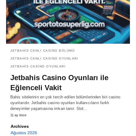
JETBAHIS CANLI CASINO BÖLÜMÜ
JETBAHIS CANLI CASINO OYUNLARI
JETBAHIS CASINO OYUNLARI
Jetbahis Casino Oyunları ile
Eğlenceli Vakit
Bahis sitelerinin en çok tercih edilen bölümlerinden biri casino
oyunlarıdır. Jetbahis casino oyunları kullanıcıların farklı
deneyimler yaşamasına imkan tanır. Slot…
11 ay önce
Archives
Ağustos 2026