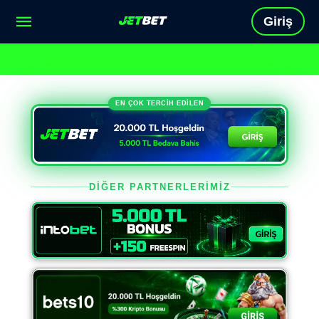
Giriş
Anasayfa
Jetbahis Giriş
Jetbahis Canlı Maç
Mobil Uygu
EN ÇOK TERCİH EDİLEN
DİĞER PARTNERLERİMİZ