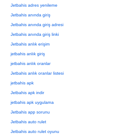
Jetbahis adres yenileme
Jetbahis anında giriş
Jetbahis anında giriş adresi
Jetbahis anında giriş linki
Jetbahis anlık erişim
jetbahis anlık giriş
jetbahis anlık oranlar
Jetbahis anlık oranlar listesi
jetbahis apk
Jetbahis apk indir
jetbahis apk uygulama
Jetbahis app sorunu
Jetbahis auto rulet
Jetbahis auto rulet oyunu