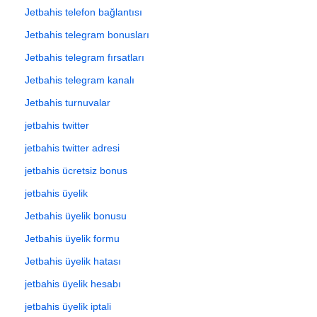
Jetbahis telefon bağlantısı
Jetbahis telegram bonusları
Jetbahis telegram fırsatları
Jetbahis telegram kanalı
Jetbahis turnuvalar
jetbahis twitter
jetbahis twitter adresi
jetbahis ücretsiz bonus
jetbahis üyelik
Jetbahis üyelik bonusu
Jetbahis üyelik formu
Jetbahis üyelik hatası
jetbahis üyelik hesabı
jetbahis üyelik iptali