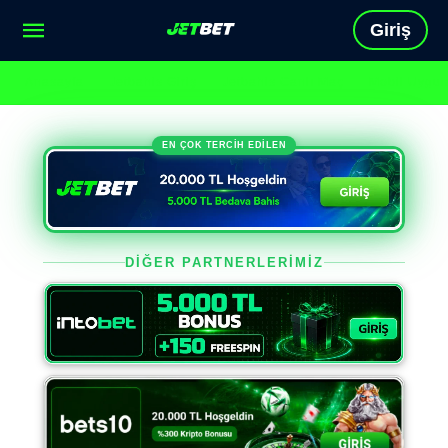
Giriş
Anasayfa
Jetbahis Giriş
Jetbahis Canlı Maç
Mobil Uygu
EN ÇOK TERCİH EDİLEN
DİĞER PARTNERLERİMİZ