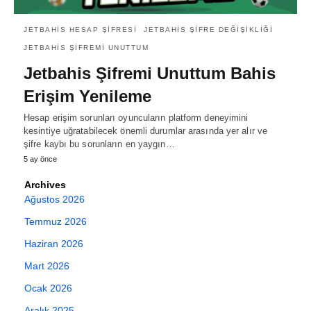
JETBAHIS HESAP ŞIFRESI
JETBAHIS ŞIFRE DEĞIŞIKLIĞI
JETBAHIS ŞIFREMI UNUTTUM
Jetbahis Şifremi Unuttum Bahis
Erişim Yenileme
Hesap erişim sorunları oyuncuların platform deneyimini
kesintiye uğratabilecek önemli durumlar arasında yer alır ve
şifre kaybı bu sorunların en yaygın…
5 ay önce
Archives
Ağustos 2026
Temmuz 2026
Haziran 2026
Mart 2026
Ocak 2026
Aralık 2025