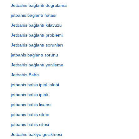
Jetbahis bağlantı doğrulama
jetbahis bağlantı hatası
Jetbahis bağlantı kılavuzu
Jetbahis bağlantı problemi
Jetbahis bağlantı sorunları
jetbahis bağlantı sorunu
Jetbahis bağlantı yenileme
Jetbahis Bahis
jetbahis bahis iptal talebi
jetbahis bahis iptali
jetbahis bahis lisansı
jetbahis bahis silme
jetbahis bahis sitesi
Jetbahis bakiye gecikmesi