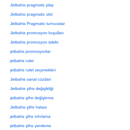
Jetbahis pragmatic play
Jetbahis pragmatic slot
Jetbahis Pragmatic turnuvalar
Jetbahis promosyon koşulları
Jetbahis promosyon talebi
jetbahis promosyonlar
jetbahis rulet
jetbahis rulet seçenekleri
Jetbahis sanal cüzdan
Jetbahis şifre değişikliği
jetbahis şifre değiştirme
Jetbahis şifre hatası
jetbahis şifre sıfırlama
jetbahis şifre yenileme