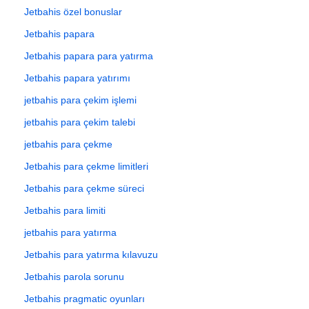
Jetbahis özel bonuslar
Jetbahis papara
Jetbahis papara para yatırma
Jetbahis papara yatırımı
jetbahis para çekim işlemi
jetbahis para çekim talebi
jetbahis para çekme
Jetbahis para çekme limitleri
Jetbahis para çekme süreci
Jetbahis para limiti
jetbahis para yatırma
Jetbahis para yatırma kılavuzu
Jetbahis parola sorunu
Jetbahis pragmatic oyunları