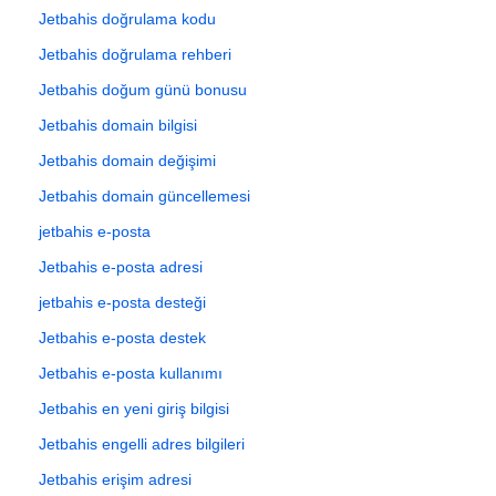
Jetbahis doğrulama kodu
Jetbahis doğrulama rehberi
Jetbahis doğum günü bonusu
Jetbahis domain bilgisi
Jetbahis domain değişimi
Jetbahis domain güncellemesi
jetbahis e-posta
Jetbahis e-posta adresi
jetbahis e-posta desteği
Jetbahis e-posta destek
Jetbahis e-posta kullanımı
Jetbahis en yeni giriş bilgisi
Jetbahis engelli adres bilgileri
Jetbahis erişim adresi