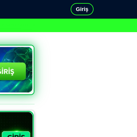
Giriş
Jetbahis hakkında