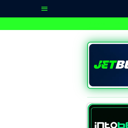
Anasayfa
Jetbahis