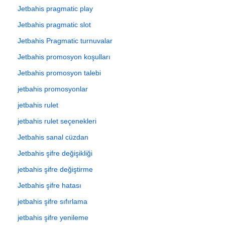
Jetbahis pragmatic play
Jetbahis pragmatic slot
Jetbahis Pragmatic turnuvalar
Jetbahis promosyon koşulları
Jetbahis promosyon talebi
jetbahis promosyonlar
jetbahis rulet
jetbahis rulet seçenekleri
Jetbahis sanal cüzdan
Jetbahis şifre değişikliği
jetbahis şifre değiştirme
Jetbahis şifre hatası
jetbahis şifre sıfırlama
jetbahis şifre yenileme