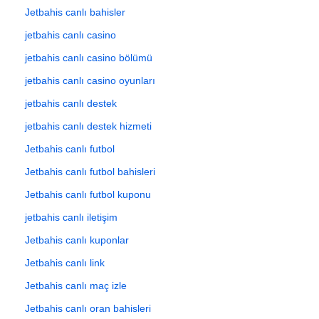
Jetbahis canlı bahisler
jetbahis canlı casino
jetbahis canlı casino bölümü
jetbahis canlı casino oyunları
jetbahis canlı destek
jetbahis canlı destek hizmeti
Jetbahis canlı futbol
Jetbahis canlı futbol bahisleri
Jetbahis canlı futbol kuponu
jetbahis canlı iletişim
Jetbahis canlı kuponlar
Jetbahis canlı link
Jetbahis canlı maç izle
Jetbahis canlı oran bahisleri