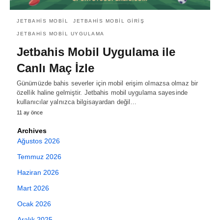
JETBAHIS MOBIL
JETBAHIS MOBIL GIRIŞ
JETBAHIS MOBIL UYGULAMA
Jetbahis Mobil Uygulama ile
Canlı Maç İzle
Günümüzde bahis severler için mobil erişim olmazsa olmaz bir
özellik haline gelmiştir. Jetbahis mobil uygulama sayesinde
kullanıcılar yalnızca bilgisayardan değil…
11 ay önce
Archives
Ağustos 2026
Temmuz 2026
Haziran 2026
Mart 2026
Ocak 2026
Aralık 2025