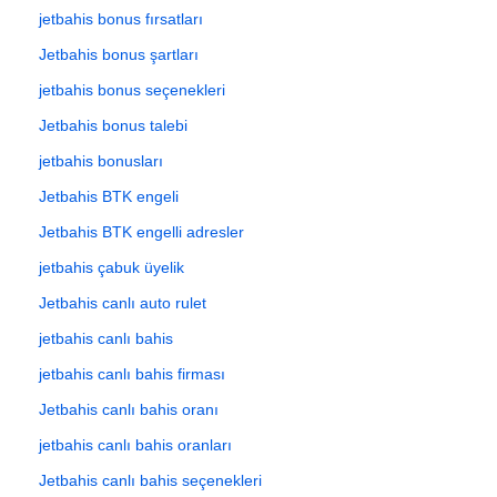
jetbahis bonus fırsatları
Jetbahis bonus şartları
jetbahis bonus seçenekleri
Jetbahis bonus talebi
jetbahis bonusları
Jetbahis BTK engeli
Jetbahis BTK engelli adresler
jetbahis çabuk üyelik
Jetbahis canlı auto rulet
jetbahis canlı bahis
jetbahis canlı bahis firması
Jetbahis canlı bahis oranı
jetbahis canlı bahis oranları
Jetbahis canlı bahis seçenekleri