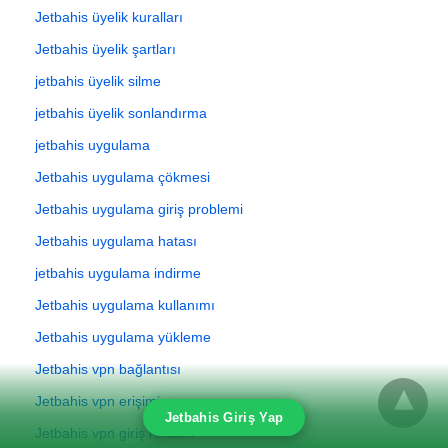
Jetbahis üyelik kuralları
Jetbahis üyelik şartları
jetbahis üyelik silme
jetbahis üyelik sonlandırma
jetbahis uygulama
Jetbahis uygulama çökmesi
Jetbahis uygulama giriş problemi
Jetbahis uygulama hatası
jetbahis uygulama indirme
Jetbahis uygulama kullanımı
Jetbahis uygulama yükleme
Jetbahis vpn bağlantısı
Jetbahis vpn erişimi
Jetbahis Giriş Yap
Jetbahis vpn giriş rehberi