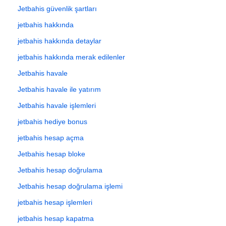
Jetbahis güvenlik şartları
jetbahis hakkında
jetbahis hakkında detaylar
jetbahis hakkında merak edilenler
Jetbahis havale
Jetbahis havale ile yatırım
Jetbahis havale işlemleri
jetbahis hediye bonus
jetbahis hesap açma
Jetbahis hesap bloke
Jetbahis hesap doğrulama
Jetbahis hesap doğrulama işlemi
jetbahis hesap işlemleri
jetbahis hesap kapatma