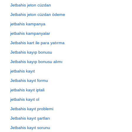
Jetbahis jeton cüzdan
Jetbahis jeton cüzdan ödeme
jetbahis kampanya
jetbahis kampanyalar
Jetbahis kart ile para yatırma
Jetbahis kayıp bonusu
Jetbahis kayıp bonusu alımı
jetbahis kayıt
Jetbahis kayıt formu
jetbahis kayıt iptali
jetbahis kayıt ol
Jetbahis kayıt problemi
Jetbahis kayıt şartları
Jetbahis kayıt sorunu