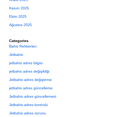
Kasım 2025
Ekim 2025
Ağustos 2025
Categories
Bahis Rehberleri
Jetbahis
jetbahis adres bilgisi
jetbahis adres değişikliği
Jetbahis adres değiştirme
jetbahis adres güncelleme
Jetbahis adres güncellemesi
Jetbahis adres kontrolü
Jetbahis adres sorunu