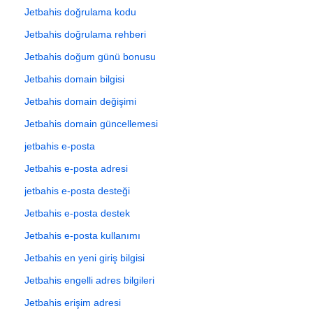
Jetbahis doğrulama kodu
Jetbahis doğrulama rehberi
Jetbahis doğum günü bonusu
Jetbahis domain bilgisi
Jetbahis domain değişimi
Jetbahis domain güncellemesi
jetbahis e-posta
Jetbahis e-posta adresi
jetbahis e-posta desteği
Jetbahis e-posta destek
Jetbahis e-posta kullanımı
Jetbahis en yeni giriş bilgisi
Jetbahis engelli adres bilgileri
Jetbahis erişim adresi