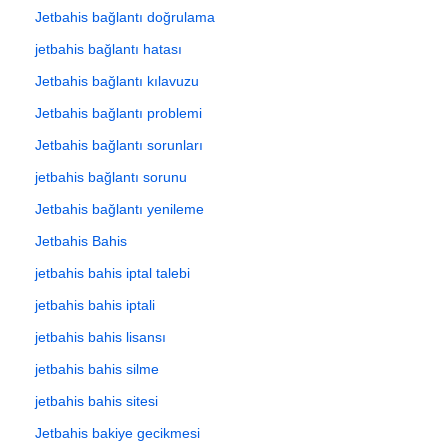
Jetbahis bağlantı doğrulama
jetbahis bağlantı hatası
Jetbahis bağlantı kılavuzu
Jetbahis bağlantı problemi
Jetbahis bağlantı sorunları
jetbahis bağlantı sorunu
Jetbahis bağlantı yenileme
Jetbahis Bahis
jetbahis bahis iptal talebi
jetbahis bahis iptali
jetbahis bahis lisansı
jetbahis bahis silme
jetbahis bahis sitesi
Jetbahis bakiye gecikmesi