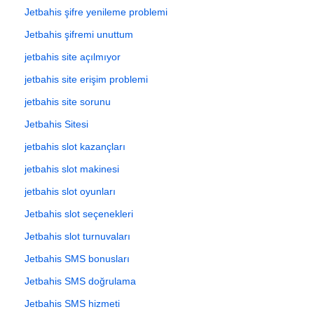
Jetbahis şifre yenileme problemi
Jetbahis şifremi unuttum
jetbahis site açılmıyor
jetbahis site erişim problemi
jetbahis site sorunu
Jetbahis Sitesi
jetbahis slot kazançları
jetbahis slot makinesi
jetbahis slot oyunları
Jetbahis slot seçenekleri
Jetbahis slot turnuvaları
Jetbahis SMS bonusları
Jetbahis SMS doğrulama
Jetbahis SMS hizmeti