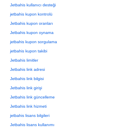
Jetbahis kullanıcı desteği
jetbahis kupon kontrolü
Jetbahis kupon oranları
Jetbahis kupon oynama
jetbahis kupon sorgulama
jetbahis kupon takibi
Jetbahis limitler
Jetbahis link adresi
Jetbahis link bilgisi
Jetbahis link girişi
Jetbahis link güncelleme
Jetbahis link hizmeti
jetbahis lisans bilgileri
Jetbahis lisans kullanımı