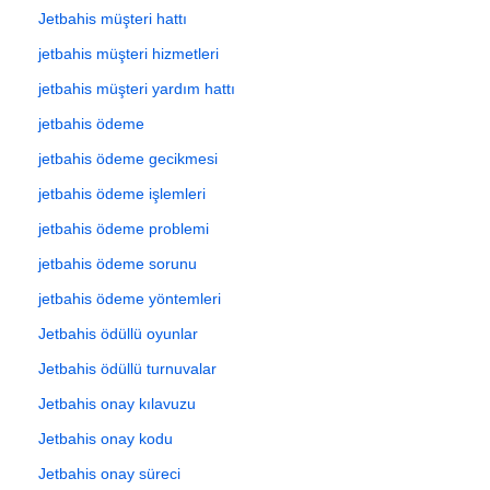
Jetbahis müşteri hattı
jetbahis müşteri hizmetleri
jetbahis müşteri yardım hattı
jetbahis ödeme
jetbahis ödeme gecikmesi
jetbahis ödeme işlemleri
jetbahis ödeme problemi
jetbahis ödeme sorunu
jetbahis ödeme yöntemleri
Jetbahis ödüllü oyunlar
Jetbahis ödüllü turnuvalar
Jetbahis onay kılavuzu
Jetbahis onay kodu
Jetbahis onay süreci