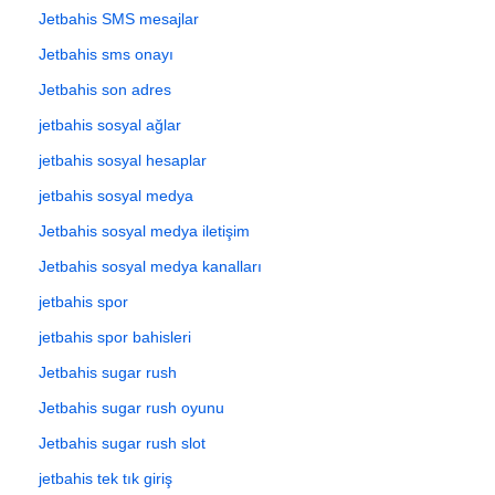
Jetbahis SMS mesajlar
Jetbahis sms onayı
Jetbahis son adres
jetbahis sosyal ağlar
jetbahis sosyal hesaplar
jetbahis sosyal medya
Jetbahis sosyal medya iletişim
Jetbahis sosyal medya kanalları
jetbahis spor
jetbahis spor bahisleri
Jetbahis sugar rush
Jetbahis sugar rush oyunu
Jetbahis sugar rush slot
jetbahis tek tık giriş