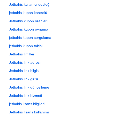
Jetbahis kullanıcı desteği
jetbahis kupon kontrolü
Jetbahis kupon oranları
Jetbahis kupon oynama
jetbahis kupon sorgulama
jetbahis kupon takibi
Jetbahis limitler
Jetbahis link adresi
Jetbahis link bilgisi
Jetbahis link girişi
Jetbahis link güncelleme
Jetbahis link hizmeti
jetbahis lisans bilgileri
Jetbahis lisans kullanımı