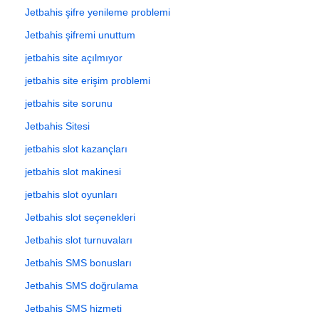
Jetbahis şifre yenileme problemi
Jetbahis şifremi unuttum
jetbahis site açılmıyor
jetbahis site erişim problemi
jetbahis site sorunu
Jetbahis Sitesi
jetbahis slot kazançları
jetbahis slot makinesi
jetbahis slot oyunları
Jetbahis slot seçenekleri
Jetbahis slot turnuvaları
Jetbahis SMS bonusları
Jetbahis SMS doğrulama
Jetbahis SMS hizmeti