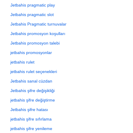
Jetbahis pragmatic play
Jetbahis pragmatic slot
Jetbahis Pragmatic turnuvalar
Jetbahis promosyon koşulları
Jetbahis promosyon talebi
jetbahis promosyonlar
jetbahis rulet
jetbahis rulet seçenekleri
Jetbahis sanal cüzdan
Jetbahis şifre değişikliği
jetbahis şifre değiştirme
Jetbahis şifre hatası
jetbahis şifre sıfırlama
jetbahis şifre yenileme