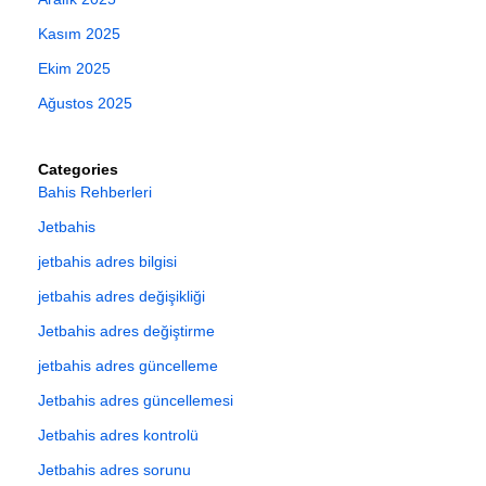
Kasım 2025
Ekim 2025
Ağustos 2025
Categories
Bahis Rehberleri
Jetbahis
jetbahis adres bilgisi
jetbahis adres değişikliği
Jetbahis adres değiştirme
jetbahis adres güncelleme
Jetbahis adres güncellemesi
Jetbahis adres kontrolü
Jetbahis adres sorunu