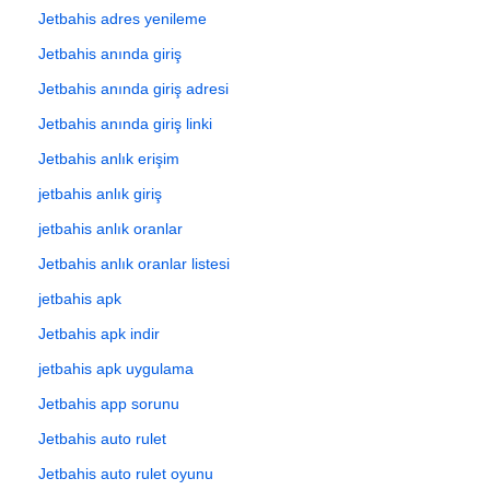
Jetbahis adres yenileme
Jetbahis anında giriş
Jetbahis anında giriş adresi
Jetbahis anında giriş linki
Jetbahis anlık erişim
jetbahis anlık giriş
jetbahis anlık oranlar
Jetbahis anlık oranlar listesi
jetbahis apk
Jetbahis apk indir
jetbahis apk uygulama
Jetbahis app sorunu
Jetbahis auto rulet
Jetbahis auto rulet oyunu