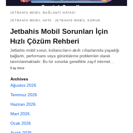
JETBAHIS MOBIL BAĞLANTI HATASI
JETBAHIS MOBIL HATA
JETBAHIS MOBIL SORUN
Jetbahis Mobil Sorunları İçin
Hızlı Çözüm Rehberi
Jetbahis mobil sorun, kullanıcıların akıllı cihazlarında yaşadığı
bağlantı, performans veya görüntüleme problemleri olarak
tanımlanmaktadır. Bu tür sorunlar genellikle zayıf internet…
9 ay önce
Archives
Ağustos 2026
Temmuz 2026
Haziran 2026
Mart 2026
Ocak 2026
Aralık 2025