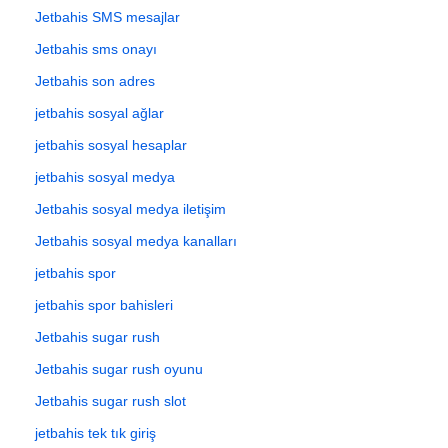
Jetbahis SMS mesajlar
Jetbahis sms onayı
Jetbahis son adres
jetbahis sosyal ağlar
jetbahis sosyal hesaplar
jetbahis sosyal medya
Jetbahis sosyal medya iletişim
Jetbahis sosyal medya kanalları
jetbahis spor
jetbahis spor bahisleri
Jetbahis sugar rush
Jetbahis sugar rush oyunu
Jetbahis sugar rush slot
jetbahis tek tık giriş