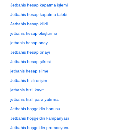
Jetbahis hesap kapatma işlemi
Jetbahis hesap kapatma talebi
Jetbahis hesap kilidi
jetbahis hesap oluşturma
jetbahis hesap onay
Jetbahis hesap onayı
Jetbahis hesap şifresi
jetbahis hesap silme
Jetbahis hızlı erişim
jetbahis hızlı kayıt
jetbahis hızlı para yatırma
Jetbahis hoşgeldin bonusu
Jetbahis hoşgeldin kampanyası
Jetbahis hoşgeldin promosyonu