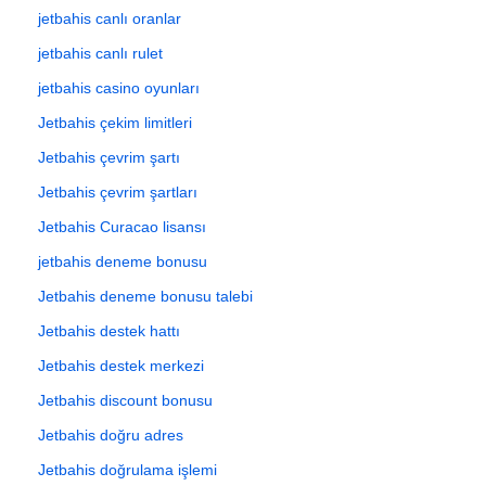
jetbahis canlı oranlar
jetbahis canlı rulet
jetbahis casino oyunları
Jetbahis çekim limitleri
Jetbahis çevrim şartı
Jetbahis çevrim şartları
Jetbahis Curacao lisansı
jetbahis deneme bonusu
Jetbahis deneme bonusu talebi
Jetbahis destek hattı
Jetbahis destek merkezi
Jetbahis discount bonusu
Jetbahis doğru adres
Jetbahis doğrulama işlemi