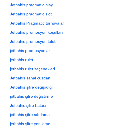
Jetbahis pragmatic play
Jetbahis pragmatic slot
Jetbahis Pragmatic turnuvalar
Jetbahis promosyon koşulları
Jetbahis promosyon talebi
jetbahis promosyonlar
jetbahis rulet
jetbahis rulet seçenekleri
Jetbahis sanal cüzdan
Jetbahis şifre değişikliği
jetbahis şifre değiştirme
Jetbahis şifre hatası
jetbahis şifre sıfırlama
jetbahis şifre yenileme