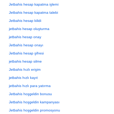
Jetbahis hesap kapatma işlemi
Jetbahis hesap kapatma talebi
Jetbahis hesap kilidi
jetbahis hesap oluşturma
jetbahis hesap onay
Jetbahis hesap onayı
Jetbahis hesap şifresi
jetbahis hesap silme
Jetbahis hızlı erişim
jetbahis hızlı kayıt
jetbahis hızlı para yatırma
Jetbahis hoşgeldin bonusu
Jetbahis hoşgeldin kampanyası
Jetbahis hoşgeldin promosyonu