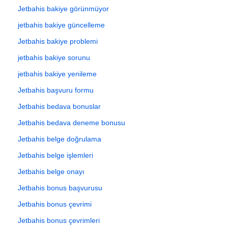
Jetbahis bakiye görünmüyor
jetbahis bakiye güncelleme
Jetbahis bakiye problemi
jetbahis bakiye sorunu
jetbahis bakiye yenileme
Jetbahis başvuru formu
Jetbahis bedava bonuslar
Jetbahis bedava deneme bonusu
Jetbahis belge doğrulama
Jetbahis belge işlemleri
Jetbahis belge onayı
Jetbahis bonus başvurusu
Jetbahis bonus çevrimi
Jetbahis bonus çevrimleri