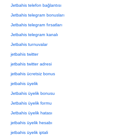
Jetbahis telefon bağlantısı
Jetbahis telegram bonusları
Jetbahis telegram fırsatları
Jetbahis telegram kanalı
Jetbahis turnuvalar
jetbahis twitter
jetbahis twitter adresi
jetbahis ücretsiz bonus
jetbahis üyelik
Jetbahis üyelik bonusu
Jetbahis üyelik formu
Jetbahis üyelik hatası
jetbahis üyelik hesabı
jetbahis üyelik iptali