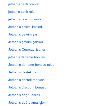
jetbahis canlı oranlar
jetbahis canlı rulet
jetbahis casino oyunları
Jetbahis çekim limitleri
Jetbahis çevrim şartı
Jetbahis çevrim şartları
Jetbahis Curacao lisansı
jetbahis deneme bonusu
Jetbahis deneme bonusu talebi
Jetbahis destek hattı
Jetbahis destek merkezi
Jetbahis discount bonusu
Jetbahis doğru adres
Jetbahis doğrulama işlemi