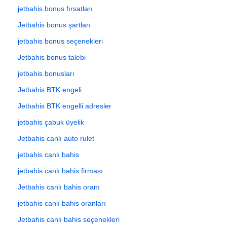
jetbahis bonus fırsatları
Jetbahis bonus şartları
jetbahis bonus seçenekleri
Jetbahis bonus talebi
jetbahis bonusları
Jetbahis BTK engeli
Jetbahis BTK engelli adresler
jetbahis çabuk üyelik
Jetbahis canlı auto rulet
jetbahis canlı bahis
jetbahis canlı bahis firması
Jetbahis canlı bahis oranı
jetbahis canlı bahis oranları
Jetbahis canlı bahis seçenekleri