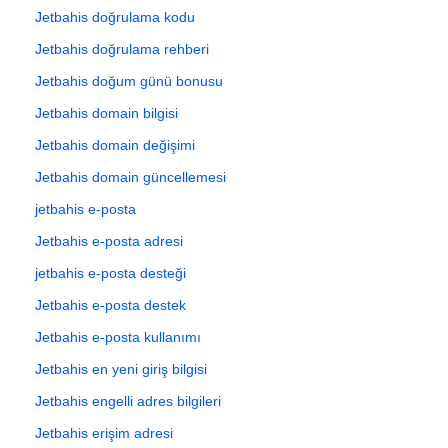
Jetbahis doğrulama kodu
Jetbahis doğrulama rehberi
Jetbahis doğum günü bonusu
Jetbahis domain bilgisi
Jetbahis domain değişimi
Jetbahis domain güncellemesi
jetbahis e-posta
Jetbahis e-posta adresi
jetbahis e-posta desteği
Jetbahis e-posta destek
Jetbahis e-posta kullanımı
Jetbahis en yeni giriş bilgisi
Jetbahis engelli adres bilgileri
Jetbahis erişim adresi