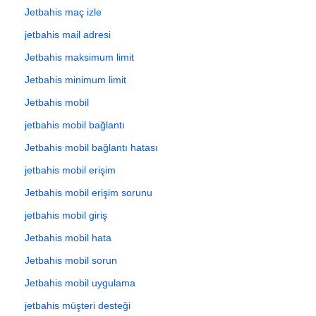
Jetbahis maç izle
jetbahis mail adresi
Jetbahis maksimum limit
Jetbahis minimum limit
Jetbahis mobil
jetbahis mobil bağlantı
Jetbahis mobil bağlantı hatası
jetbahis mobil erişim
Jetbahis mobil erişim sorunu
jetbahis mobil giriş
Jetbahis mobil hata
Jetbahis mobil sorun
Jetbahis mobil uygulama
jetbahis müşteri desteği