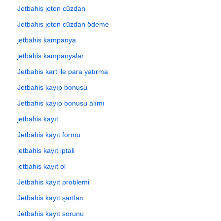
Jetbahis jeton cüzdan
Jetbahis jeton cüzdan ödeme
jetbahis kampanya
jetbahis kampanyalar
Jetbahis kart ile para yatırma
Jetbahis kayıp bonusu
Jetbahis kayıp bonusu alımı
jetbahis kayıt
Jetbahis kayıt formu
jetbahis kayıt iptali
jetbahis kayıt ol
Jetbahis kayıt problemi
Jetbahis kayıt şartları
Jetbahis kayıt sorunu