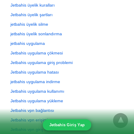
Jetbahis üyelik kuralları
Jetbahis üyelik şartları
jetbahis üyelik silme
jetbahis üyelik sonlandırma
jetbahis uygulama
Jetbahis uygulama çökmesi
Jetbahis uygulama giriş problemi
Jetbahis uygulama hatası
jetbahis uygulama indirme
Jetbahis uygulama kullanımı
Jetbahis uygulama yükleme
Jetbahis vpn bağlantısı
Jetbahis vpn erişimi
Jetbahis Giriş Yap
Jetbahis vpn giriş rehberi