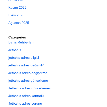
Kasım 2025
Ekim 2025
Ağustos 2025
Categories
Bahis Rehberleri
Jetbahis
jetbahis adres bilgisi
jetbahis adres değişikliği
Jetbahis adres değiştirme
jetbahis adres güncelleme
Jetbahis adres güncellemesi
Jetbahis adres kontrolü
Jetbahis adres sorunu