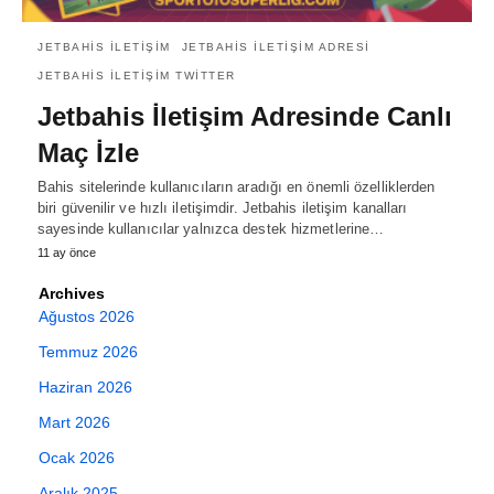
JETBAHIS ILETIŞIM
JETBAHIS ILETIŞIM ADRESI
JETBAHIS ILETIŞIM TWITTER
Jetbahis İletişim Adresinde Canlı
Maç İzle
Bahis sitelerinde kullanıcıların aradığı en önemli özelliklerden
biri güvenilir ve hızlı iletişimdir. Jetbahis iletişim kanalları
sayesinde kullanıcılar yalnızca destek hizmetlerine…
11 ay önce
Archives
Ağustos 2026
Temmuz 2026
Haziran 2026
Mart 2026
Ocak 2026
Aralık 2025