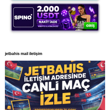
jetbahis mail iletişim