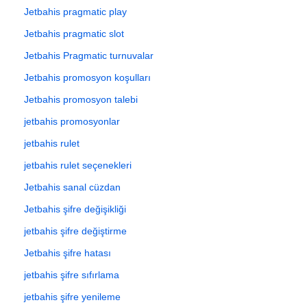
Jetbahis pragmatic play
Jetbahis pragmatic slot
Jetbahis Pragmatic turnuvalar
Jetbahis promosyon koşulları
Jetbahis promosyon talebi
jetbahis promosyonlar
jetbahis rulet
jetbahis rulet seçenekleri
Jetbahis sanal cüzdan
Jetbahis şifre değişikliği
jetbahis şifre değiştirme
Jetbahis şifre hatası
jetbahis şifre sıfırlama
jetbahis şifre yenileme