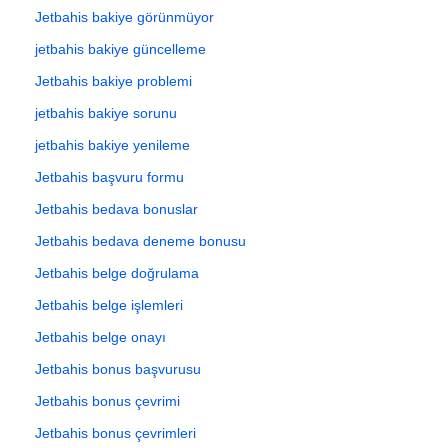
Jetbahis bakiye görünmüyor
jetbahis bakiye güncelleme
Jetbahis bakiye problemi
jetbahis bakiye sorunu
jetbahis bakiye yenileme
Jetbahis başvuru formu
Jetbahis bedava bonuslar
Jetbahis bedava deneme bonusu
Jetbahis belge doğrulama
Jetbahis belge işlemleri
Jetbahis belge onayı
Jetbahis bonus başvurusu
Jetbahis bonus çevrimi
Jetbahis bonus çevrimleri