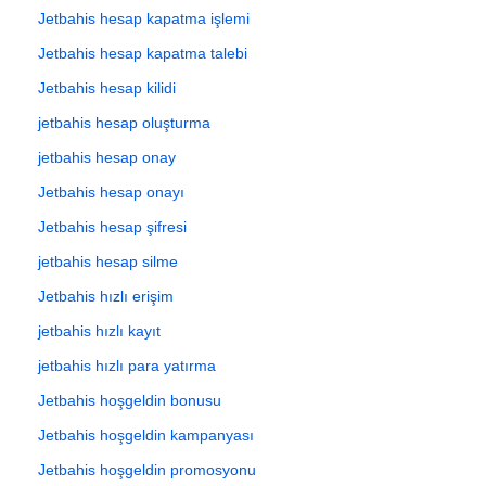
Jetbahis hesap kapatma işlemi
Jetbahis hesap kapatma talebi
Jetbahis hesap kilidi
jetbahis hesap oluşturma
jetbahis hesap onay
Jetbahis hesap onayı
Jetbahis hesap şifresi
jetbahis hesap silme
Jetbahis hızlı erişim
jetbahis hızlı kayıt
jetbahis hızlı para yatırma
Jetbahis hoşgeldin bonusu
Jetbahis hoşgeldin kampanyası
Jetbahis hoşgeldin promosyonu