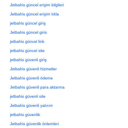
Jetbahis güncel erişim bilgileri
Jetbahis güncel erişim tıkla
jetbahis güncel giriş
Jetbahis güncel giris
jetbahis güncel link
jetbahis güncel site
jetbahis güvenli giriş
Jetbahis güvenli hizmetler
Jetbahis güvenli ödeme
Jetbahis güvenli para aktarma
jetbahis güvenli site
Jetbahis güvenli yatırım
jetbahis güvenlik
Jetbahis güvenlik önlemleri