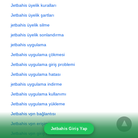
Jetbahis üyelik kuralları
Jetbahis üyelik şartları
jetbahis üyelik silme
jetbahis üyelik sonlandırma
jetbahis uygulama
Jetbahis uygulama çökmesi
Jetbahis uygulama giriş problemi
Jetbahis uygulama hatası
jetbahis uygulama indirme
Jetbahis uygulama kullanımı
Jetbahis uygulama yükleme
Jetbahis vpn bağlantısı
Jetbahis vpn erişimi
Jetbahis Giriş Yap
Jetbahis vpn giriş rehberi