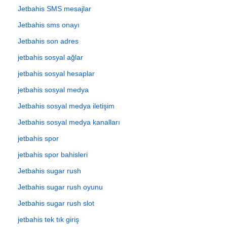
Jetbahis SMS mesajlar
Jetbahis sms onayı
Jetbahis son adres
jetbahis sosyal ağlar
jetbahis sosyal hesaplar
jetbahis sosyal medya
Jetbahis sosyal medya iletişim
Jetbahis sosyal medya kanalları
jetbahis spor
jetbahis spor bahisleri
Jetbahis sugar rush
Jetbahis sugar rush oyunu
Jetbahis sugar rush slot
jetbahis tek tık giriş