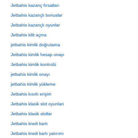
Jetbahis kazanç fırsatları
Jetbahis kazançlı bonuslar
Jetbahis kazançlı oyunlar
Jetbahis kilit açma
jetbahis kimlik doğrulama
Jetbahis kimlik hesap onayı
Jetbahis kimlik kontrolü
jetbahis kimlik onayı
jetbahis kimlik yükleme
Jetbahis kısıtlı erişim
Jetbahis klasik slot oyunları
Jetbahis klasik slotlar
Jetbahis kredi kartı
Jetbahis kredi kartı yatırımı