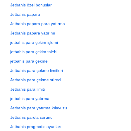
Jetbahis özel bonuslar
Jetbahis papara
Jetbahis papara para yatırma
Jetbahis papara yatırımı
jetbahis para çekim işlemi
jetbahis para çekim talebi
jetbahis para çekme
Jetbahis para çekme limitleri
Jetbahis para çekme süreci
Jetbahis para limiti
jetbahis para yatırma
Jetbahis para yatırma kılavuzu
Jetbahis parola sorunu
Jetbahis pragmatic oyunları