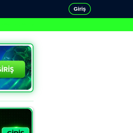
Giriş
Jetbahis hakkında