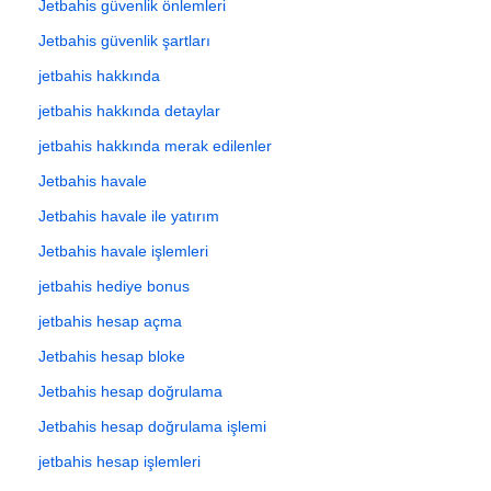
Jetbahis güvenlik önlemleri
Jetbahis güvenlik şartları
jetbahis hakkında
jetbahis hakkında detaylar
jetbahis hakkında merak edilenler
Jetbahis havale
Jetbahis havale ile yatırım
Jetbahis havale işlemleri
jetbahis hediye bonus
jetbahis hesap açma
Jetbahis hesap bloke
Jetbahis hesap doğrulama
Jetbahis hesap doğrulama işlemi
jetbahis hesap işlemleri