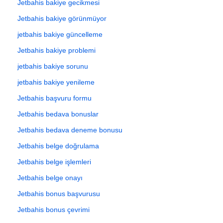
Jetbahis bakiye gecikmesi
Jetbahis bakiye görünmüyor
jetbahis bakiye güncelleme
Jetbahis bakiye problemi
jetbahis bakiye sorunu
jetbahis bakiye yenileme
Jetbahis başvuru formu
Jetbahis bedava bonuslar
Jetbahis bedava deneme bonusu
Jetbahis belge doğrulama
Jetbahis belge işlemleri
Jetbahis belge onayı
Jetbahis bonus başvurusu
Jetbahis bonus çevrimi