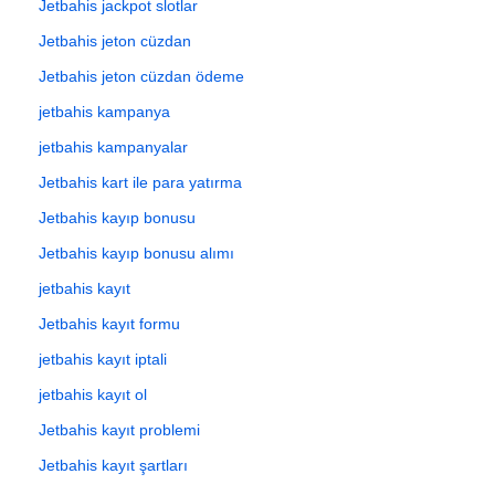
Jetbahis jackpot slotlar
Jetbahis jeton cüzdan
Jetbahis jeton cüzdan ödeme
jetbahis kampanya
jetbahis kampanyalar
Jetbahis kart ile para yatırma
Jetbahis kayıp bonusu
Jetbahis kayıp bonusu alımı
jetbahis kayıt
Jetbahis kayıt formu
jetbahis kayıt iptali
jetbahis kayıt ol
Jetbahis kayıt problemi
Jetbahis kayıt şartları