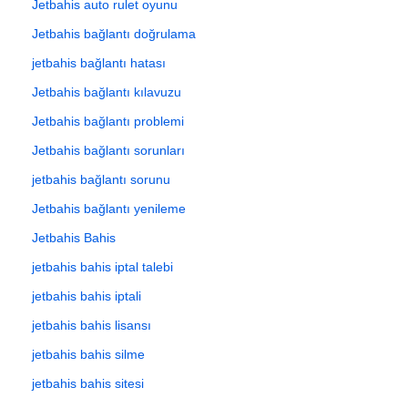
Jetbahis auto rulet oyunu
Jetbahis bağlantı doğrulama
jetbahis bağlantı hatası
Jetbahis bağlantı kılavuzu
Jetbahis bağlantı problemi
Jetbahis bağlantı sorunları
jetbahis bağlantı sorunu
Jetbahis bağlantı yenileme
Jetbahis Bahis
jetbahis bahis iptal talebi
jetbahis bahis iptali
jetbahis bahis lisansı
jetbahis bahis silme
jetbahis bahis sitesi