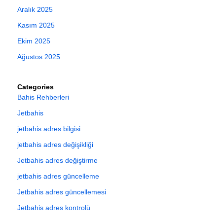
Aralık 2025
Kasım 2025
Ekim 2025
Ağustos 2025
Categories
Bahis Rehberleri
Jetbahis
jetbahis adres bilgisi
jetbahis adres değişikliği
Jetbahis adres değiştirme
jetbahis adres güncelleme
Jetbahis adres güncellemesi
Jetbahis adres kontrolü