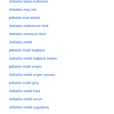
Jetbahis lisans kullanımı
Jetbahis maç izle
jetbahis mail adresi
Jetbahis maksimum limit
Jetbahis minimum limit
Jetbahis mobil
jetbahis mobil bağlantı
Jetbahis mobil bağlantı hatası
jetbahis mobil erişim
Jetbahis mobil erişim sorunu
jetbahis mobil giriş
Jetbahis mobil hata
Jetbahis mobil sorun
Jetbahis mobil uygulama