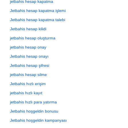
jetbahis hesap kapatma
Jetbahis hesap kapatma işlemi
Jetbahis hesap kapatma talebi
Jetbahis hesap kilidi
jetbahis hesap oluşturma
jetbahis hesap onay
Jetbahis hesap onayı
Jetbahis hesap şifresi
jetbahis hesap silme
Jetbahis hızlı erişim
jetbahis hızlı kayıt
jetbahis hızlı para yatırma
Jetbahis hoşgeldin bonusu
Jetbahis hoşgeldin kampanyası