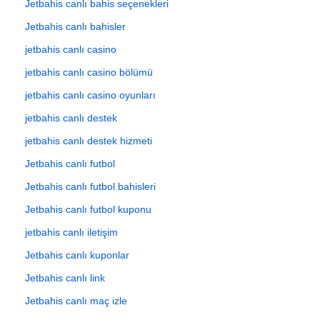
Jetbahis canlı bahis seçenekleri
Jetbahis canlı bahisler
jetbahis canlı casino
jetbahis canlı casino bölümü
jetbahis canlı casino oyunları
jetbahis canlı destek
jetbahis canlı destek hizmeti
Jetbahis canlı futbol
Jetbahis canlı futbol bahisleri
Jetbahis canlı futbol kuponu
jetbahis canlı iletişim
Jetbahis canlı kuponlar
Jetbahis canlı link
Jetbahis canlı maç izle