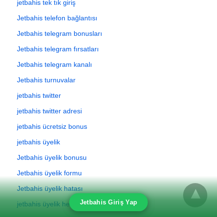
jetbahis tek tık giriş
Jetbahis telefon bağlantısı
Jetbahis telegram bonusları
Jetbahis telegram fırsatları
Jetbahis telegram kanalı
Jetbahis turnuvalar
jetbahis twitter
jetbahis twitter adresi
jetbahis ücretsiz bonus
jetbahis üyelik
Jetbahis üyelik bonusu
Jetbahis üyelik formu
Jetbahis üyelik hatası
Jetbahis Giriş Yap
jetbahis üyelik hesabı