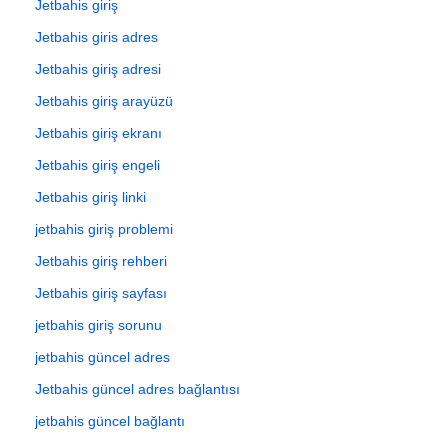
Jetbahis giriş
Jetbahis giris adres
Jetbahis giriş adresi
Jetbahis giriş arayüzü
Jetbahis giriş ekranı
Jetbahis giriş engeli
Jetbahis giriş linki
jetbahis giriş problemi
Jetbahis giriş rehberi
Jetbahis giriş sayfası
jetbahis giriş sorunu
jetbahis güncel adres
Jetbahis güncel adres bağlantısı
jetbahis güncel bağlantı