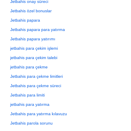
Jetbahis onay süreci
Jetbahis özel bonuslar
Jetbahis papara
Jetbahis papara para yatırma
Jetbahis papara yatırımı
jetbahis para çekim işlemi
jetbahis para çekim talebi
jetbahis para çekme
Jetbahis para çekme limitleri
Jetbahis para çekme süreci
Jetbahis para limiti
jetbahis para yatırma
Jetbahis para yatırma kılavuzu
Jetbahis parola sorunu