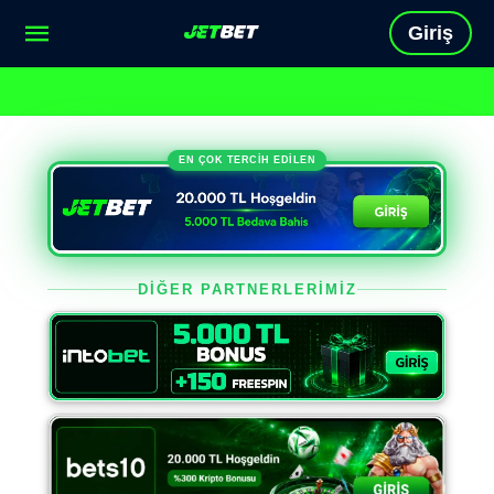
Giriş
Anasayfa
Jetbahis Giriş
Jetbahis Canlı Maç
Mobil Uygu
EN ÇOK TERCİH EDİLEN
DİĞER PARTNERLERİMİZ