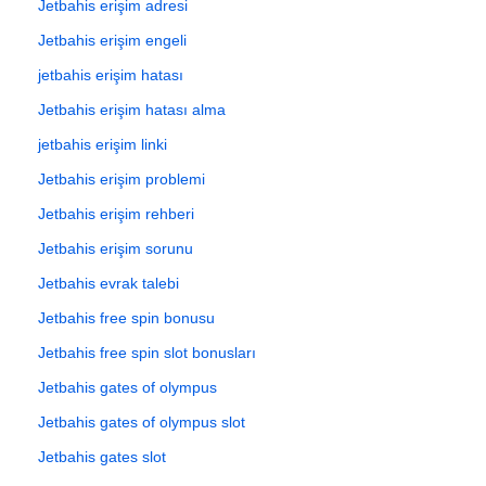
Jetbahis erişim adresi
Jetbahis erişim engeli
jetbahis erişim hatası
Jetbahis erişim hatası alma
jetbahis erişim linki
Jetbahis erişim problemi
Jetbahis erişim rehberi
Jetbahis erişim sorunu
Jetbahis evrak talebi
Jetbahis free spin bonusu
Jetbahis free spin slot bonusları
Jetbahis gates of olympus
Jetbahis gates of olympus slot
Jetbahis gates slot