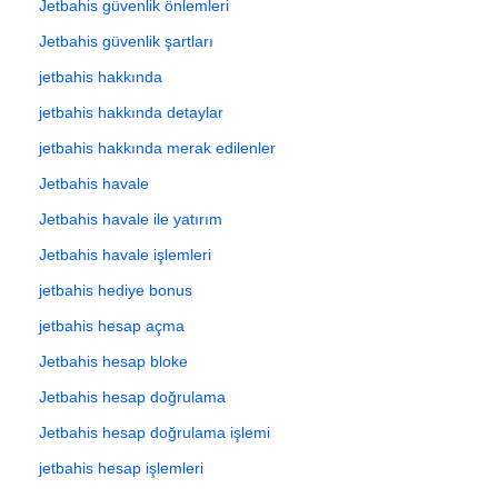
Jetbahis güvenlik önlemleri
Jetbahis güvenlik şartları
jetbahis hakkında
jetbahis hakkında detaylar
jetbahis hakkında merak edilenler
Jetbahis havale
Jetbahis havale ile yatırım
Jetbahis havale işlemleri
jetbahis hediye bonus
jetbahis hesap açma
Jetbahis hesap bloke
Jetbahis hesap doğrulama
Jetbahis hesap doğrulama işlemi
jetbahis hesap işlemleri