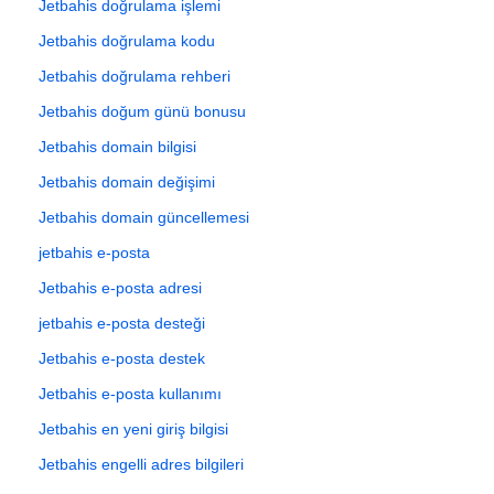
Jetbahis doğrulama işlemi
Jetbahis doğrulama kodu
Jetbahis doğrulama rehberi
Jetbahis doğum günü bonusu
Jetbahis domain bilgisi
Jetbahis domain değişimi
Jetbahis domain güncellemesi
jetbahis e-posta
Jetbahis e-posta adresi
jetbahis e-posta desteği
Jetbahis e-posta destek
Jetbahis e-posta kullanımı
Jetbahis en yeni giriş bilgisi
Jetbahis engelli adres bilgileri