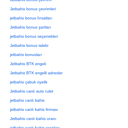
Jetbahis bonus çevrimleri
jetbahis bonus fırsatları
Jetbahis bonus şartları
jetbahis bonus seçenekleri
Jetbahis bonus talebi
jetbahis bonusları
Jetbahis BTK engeli
Jetbahis BTK engelli adresler
jetbahis çabuk üyelik
Jetbahis canlı auto rulet
jetbahis canlı bahis
jetbahis canlı bahis firması
Jetbahis canlı bahis oranı
jetbahis canlı bahis oranları