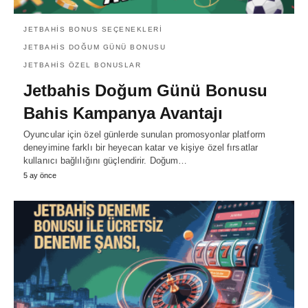
JETBAHIS BONUS SEÇENEKLERI
JETBAHIS DOĞUM GÜNÜ BONUSU
JETBAHIS ÖZEL BONUSLAR
Jetbahis Doğum Günü Bonusu
Bahis Kampanya Avantajı
Oyuncular için özel günlerde sunulan promosyonlar platform
deneyimine farklı bir heyecan katar ve kişiye özel fırsatlar
kullanıcı bağlılığını güçlendirir. Doğum…
5 ay önce