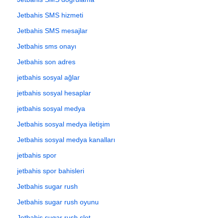
Jetbahis SMS hizmeti
Jetbahis SMS mesajlar
Jetbahis sms onayı
Jetbahis son adres
jetbahis sosyal ağlar
jetbahis sosyal hesaplar
jetbahis sosyal medya
Jetbahis sosyal medya iletişim
Jetbahis sosyal medya kanalları
jetbahis spor
jetbahis spor bahisleri
Jetbahis sugar rush
Jetbahis sugar rush oyunu
Jetbahis sugar rush slot