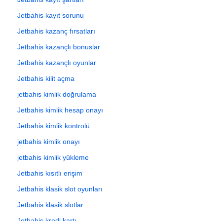
Jetbahis kayıt sorunu
Jetbahis kazanç fırsatları
Jetbahis kazançlı bonuslar
Jetbahis kazançlı oyunlar
Jetbahis kilit açma
jetbahis kimlik doğrulama
Jetbahis kimlik hesap onayı
Jetbahis kimlik kontrolü
jetbahis kimlik onayı
jetbahis kimlik yükleme
Jetbahis kısıtlı erişim
Jetbahis klasik slot oyunları
Jetbahis klasik slotlar
Jetbahis kredi kartı