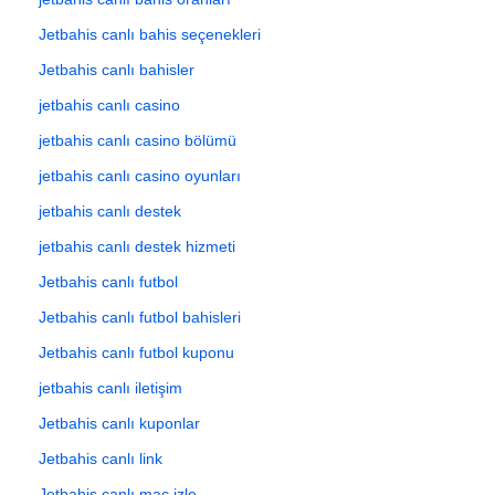
Jetbahis canlı bahis seçenekleri
Jetbahis canlı bahisler
jetbahis canlı casino
jetbahis canlı casino bölümü
jetbahis canlı casino oyunları
jetbahis canlı destek
jetbahis canlı destek hizmeti
Jetbahis canlı futbol
Jetbahis canlı futbol bahisleri
Jetbahis canlı futbol kuponu
jetbahis canlı iletişim
Jetbahis canlı kuponlar
Jetbahis canlı link
Jetbahis canlı maç izle