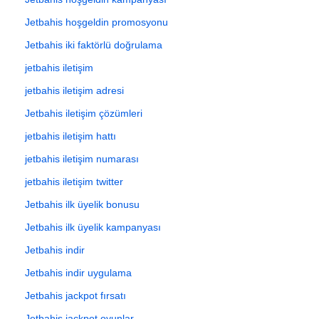
Jetbahis hoşgeldin promosyonu
Jetbahis iki faktörlü doğrulama
jetbahis iletişim
jetbahis iletişim adresi
Jetbahis iletişim çözümleri
jetbahis iletişim hattı
jetbahis iletişim numarası
jetbahis iletişim twitter
Jetbahis ilk üyelik bonusu
Jetbahis ilk üyelik kampanyası
Jetbahis indir
Jetbahis indir uygulama
Jetbahis jackpot fırsatı
Jetbahis jackpot oyunlar