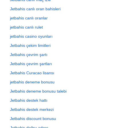
Jetbahis canlı oran bahisleri
jetbahis canlı oranlar
jetbahis canlı rulet
jetbahis casino oyunları
Jetbahis çekim limitleri
Jetbahis çevrim şartı
Jetbahis çevrim şartları
Jetbahis Curacao lisansı
jetbahis deneme bonusu
Jetbahis deneme bonusu talebi
Jetbahis destek hattı
Jetbahis destek merkezi
Jetbahis discount bonusu
Jetbahis doğru adres