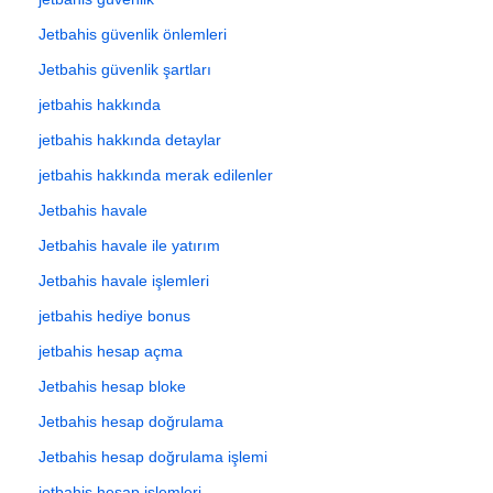
Jetbahis güvenlik önlemleri
Jetbahis güvenlik şartları
jetbahis hakkında
jetbahis hakkında detaylar
jetbahis hakkında merak edilenler
Jetbahis havale
Jetbahis havale ile yatırım
Jetbahis havale işlemleri
jetbahis hediye bonus
jetbahis hesap açma
Jetbahis hesap bloke
Jetbahis hesap doğrulama
Jetbahis hesap doğrulama işlemi
jetbahis hesap işlemleri