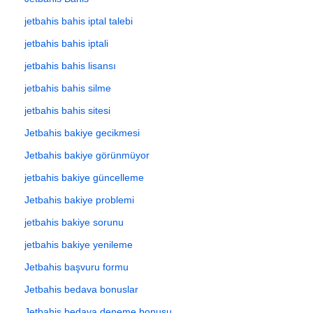
jetbahis bahis iptal talebi
jetbahis bahis iptali
jetbahis bahis lisansı
jetbahis bahis silme
jetbahis bahis sitesi
Jetbahis bakiye gecikmesi
Jetbahis bakiye görünmüyor
jetbahis bakiye güncelleme
Jetbahis bakiye problemi
jetbahis bakiye sorunu
jetbahis bakiye yenileme
Jetbahis başvuru formu
Jetbahis bedava bonuslar
Jetbahis bedava deneme bonusu