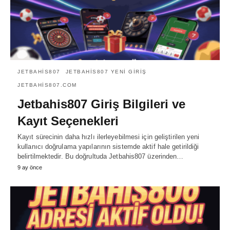
JETBAHIS807
JETBAHIS807 YENI GIRIŞ
JETBAHIS807.COM
Jetbahis807 Giriş Bilgileri ve
Kayıt Seçenekleri
Kayıt sürecinin daha hızlı ilerleyebilmesi için geliştirilen yeni
kullanıcı doğrulama yapılarının sistemde aktif hale getirildiği
belirtilmektedir. Bu doğrultuda Jetbahis807 üzerinden…
9 ay önce