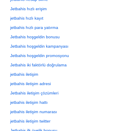
Jetbahis hızlı erişim
jetbahis hızlı kayıt
jetbahis hızlı para yatırma
Jetbahis hoşgeldin bonusu
Jetbahis hoşgeldin kampanyası
Jetbahis hoşgeldin promosyonu
Jetbahis iki faktörlü doğrulama
jetbahis iletişim
jetbahis iletişim adresi
Jetbahis iletişim çözümleri
jetbahis iletişim hattı
jetbahis iletişim numarası
jetbahis iletişim twitter
Jetbahis ilk üyelik bonusu