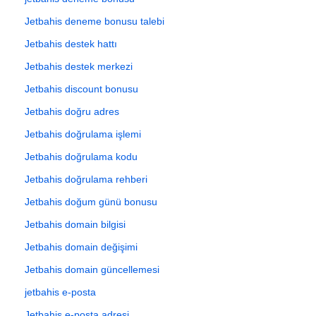
Jetbahis deneme bonusu talebi
Jetbahis destek hattı
Jetbahis destek merkezi
Jetbahis discount bonusu
Jetbahis doğru adres
Jetbahis doğrulama işlemi
Jetbahis doğrulama kodu
Jetbahis doğrulama rehberi
Jetbahis doğum günü bonusu
Jetbahis domain bilgisi
Jetbahis domain değişimi
Jetbahis domain güncellemesi
jetbahis e-posta
Jetbahis e-posta adresi