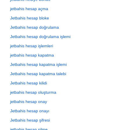
jetbahis hesap açma
Jetbahis hesap bloke
Jetbahis hesap doğrulama
Jetbahis hesap doğrulama işlemi
jetbahis hesap işlemleri
jetbahis hesap kapatma
Jetbahis hesap kapatma işlemi
Jetbahis hesap kapatma talebi
Jetbahis hesap kilidi
jetbahis hesap oluşturma
jetbahis hesap onay
Jetbahis hesap onayı
Jetbahis hesap şifresi
jetbahis hesap silme