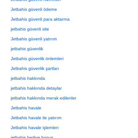
Jetbahis güvenli ödeme
Jetbahis güvenli para aktarma
jetbahis güvenli site
Jetbahis güvenli yatırım
jetbahis güvenlik
Jetbahis güvenlik önlemleri
Jetbahis güvenlik şartları
jetbahis hakkında
jetbahis hakkında detaylar
jetbahis hakkında merak edilenler
Jetbahis havale
Jetbahis havale ile yatırım
Jetbahis havale işlemleri
jetbahis hediye bonus