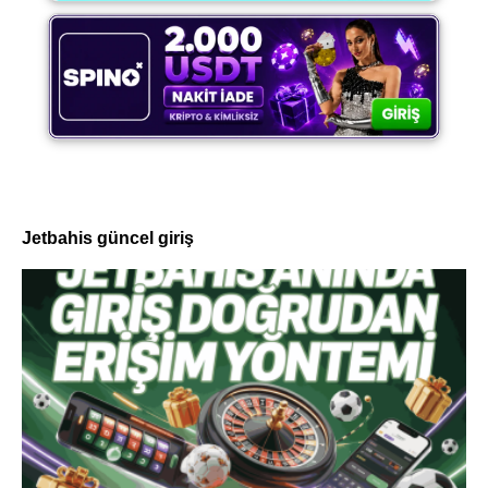
Jetbahis güncel giriş