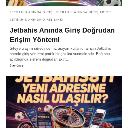
JETBAHIS ANINDA GIRIŞ
JETBAHIS ANINDA GIRIŞ ADRESI
JETBAHIS ANINDA GIRIŞ LINKI
Jetbahis Anında Giriş Doğrudan
Erişim Yöntemi
Siteye ulaşım sürecinde hız arayan kullanıcılar için Jetbahis
anında giriş yöntemi pratik bir çözüm sunmaktadır. Bağlantı
açıldığında sistem doğrudan aktif…
8 ay önce