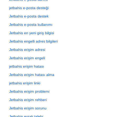
jetbahis e-posta desteği
Jetbahis e-posta destek
Jetbahis e-posta kullanımı
Jetbahis en yeni giriş bilgisi
Jetbahis engelli adres bilgileri
Jetbahis erişim adresi
Jetbahis erişim engeli
jetbahis erişim hatası
Jetbahis erişim hatası alma
jetbahis erişim linki
Jetbahis erişim problemi
Jetbahis erişim rehberi
Jetbahis erişim sorunu
Jetbahis evrak talebi