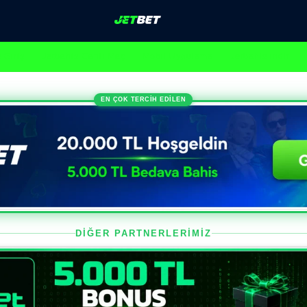
 Giriş
Jetbahis Canlı Maç
Mobil Uygulama
Jetbahis indir
EN ÇOK TERCİH EDİLEN
DİĞER PARTNERLERİMİZ