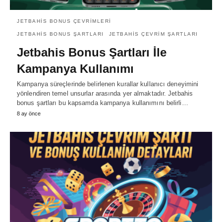
JETBAHIS BONUS ÇEVRIMLERI
JETBAHIS BONUS ŞARTLARI
JETBAHIS ÇEVRIM ŞARTLARI
Jetbahis Bonus Şartları İle
Kampanya Kullanımı
Kampanya süreçlerinde belirlenen kurallar kullanıcı deneyimini
yönlendiren temel unsurlar arasında yer almaktadır. Jetbahis
bonus şartları bu kapsamda kampanya kullanımını belirli…
8 ay önce