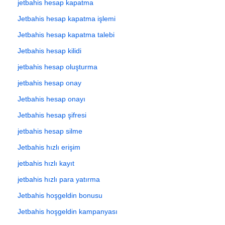
jetbahis hesap kapatma
Jetbahis hesap kapatma işlemi
Jetbahis hesap kapatma talebi
Jetbahis hesap kilidi
jetbahis hesap oluşturma
jetbahis hesap onay
Jetbahis hesap onayı
Jetbahis hesap şifresi
jetbahis hesap silme
Jetbahis hızlı erişim
jetbahis hızlı kayıt
jetbahis hızlı para yatırma
Jetbahis hoşgeldin bonusu
Jetbahis hoşgeldin kampanyası