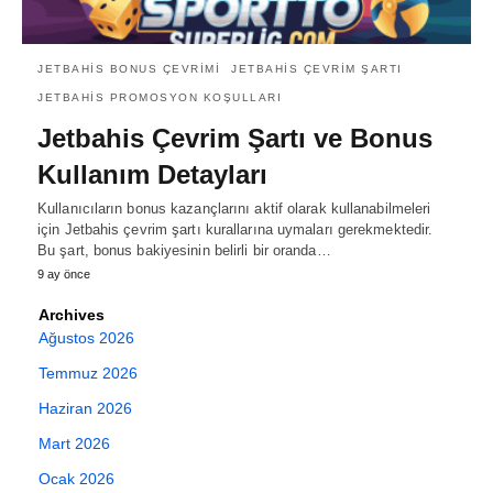
JETBAHIS BONUS ÇEVRIMI
JETBAHIS ÇEVRIM ŞARTI
JETBAHIS PROMOSYON KOŞULLARI
Jetbahis Çevrim Şartı ve Bonus
Kullanım Detayları
Kullanıcıların bonus kazançlarını aktif olarak kullanabilmeleri
için Jetbahis çevrim şartı kurallarına uymaları gerekmektedir.
Bu şart, bonus bakiyesinin belirli bir oranda…
9 ay önce
Archives
Ağustos 2026
Temmuz 2026
Haziran 2026
Mart 2026
Ocak 2026