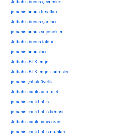
Jetbahis bonus çevrimleri
jetbahis bonus fırsatları
Jetbahis bonus şartları
jetbahis bonus seçenekleri
Jetbahis bonus talebi
jetbahis bonusları
Jetbahis BTK engeli
Jetbahis BTK engelli adresler
jetbahis çabuk üyelik
Jetbahis canlı auto rulet
jetbahis canlı bahis
jetbahis canlı bahis firması
Jetbahis canlı bahis oranı
jetbahis canlı bahis oranları