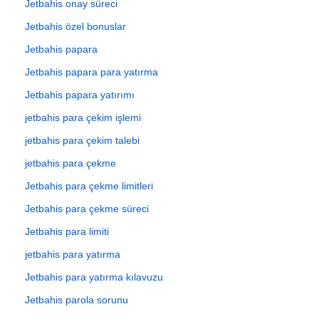
Jetbahis onay süreci
Jetbahis özel bonuslar
Jetbahis papara
Jetbahis papara para yatırma
Jetbahis papara yatırımı
jetbahis para çekim işlemi
jetbahis para çekim talebi
jetbahis para çekme
Jetbahis para çekme limitleri
Jetbahis para çekme süreci
Jetbahis para limiti
jetbahis para yatırma
Jetbahis para yatırma kılavuzu
Jetbahis parola sorunu