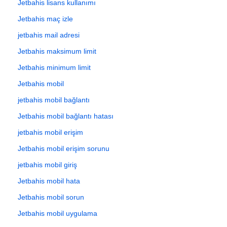
Jetbahis lisans kullanımı
Jetbahis maç izle
jetbahis mail adresi
Jetbahis maksimum limit
Jetbahis minimum limit
Jetbahis mobil
jetbahis mobil bağlantı
Jetbahis mobil bağlantı hatası
jetbahis mobil erişim
Jetbahis mobil erişim sorunu
jetbahis mobil giriş
Jetbahis mobil hata
Jetbahis mobil sorun
Jetbahis mobil uygulama