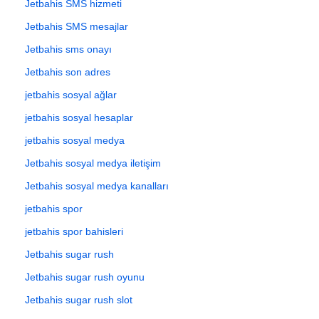
Jetbahis SMS hizmeti
Jetbahis SMS mesajlar
Jetbahis sms onayı
Jetbahis son adres
jetbahis sosyal ağlar
jetbahis sosyal hesaplar
jetbahis sosyal medya
Jetbahis sosyal medya iletişim
Jetbahis sosyal medya kanalları
jetbahis spor
jetbahis spor bahisleri
Jetbahis sugar rush
Jetbahis sugar rush oyunu
Jetbahis sugar rush slot