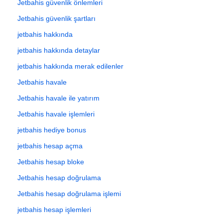
Jetbahis güvenlik önlemleri
Jetbahis güvenlik şartları
jetbahis hakkında
jetbahis hakkında detaylar
jetbahis hakkında merak edilenler
Jetbahis havale
Jetbahis havale ile yatırım
Jetbahis havale işlemleri
jetbahis hediye bonus
jetbahis hesap açma
Jetbahis hesap bloke
Jetbahis hesap doğrulama
Jetbahis hesap doğrulama işlemi
jetbahis hesap işlemleri