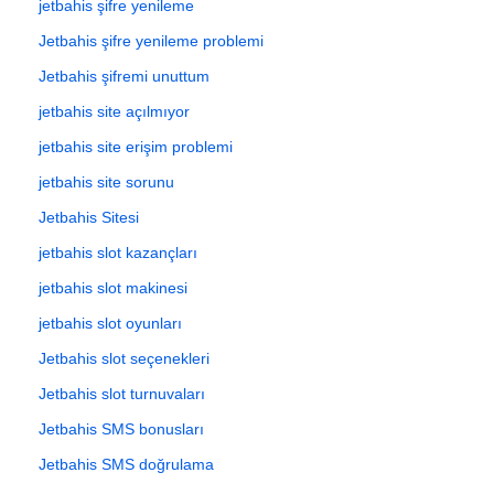
jetbahis şifre yenileme
Jetbahis şifre yenileme problemi
Jetbahis şifremi unuttum
jetbahis site açılmıyor
jetbahis site erişim problemi
jetbahis site sorunu
Jetbahis Sitesi
jetbahis slot kazançları
jetbahis slot makinesi
jetbahis slot oyunları
Jetbahis slot seçenekleri
Jetbahis slot turnuvaları
Jetbahis SMS bonusları
Jetbahis SMS doğrulama